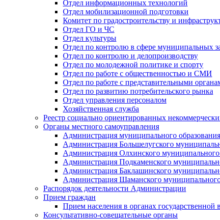
Отдел информационных технологий
Отдел мобилизационной подготовки
Комитет по градостроительству и инфраструк
Отдел ГО и ЧС
Отдел культуры
Отдел по контролю в сфере муниципальных з
Отдел по контролю и делопроизводству
Отдел по молодежной политике и спорту
Отдел по работе с общественностью и СМИ
Отдел по работе с представительными органа
Отдел по развитию потребительского рынка
Отдел управления персоналом
Хозяйственная служба
Реестр социально ориентированных некоммерчески
Органы местного самоуправления
Администрация муниципального образования
Администрация Большелугского муниципальн
Администрация Олхинского муниципального 
Администрация Подкаменского муниципально
Администрация Баклашинского муниципально
Администрация Шаманского муниципального
Распорядок деятельности Администрации
Прием граждан
Прием населения в органах государственной 
Консультативно-совещательные органы