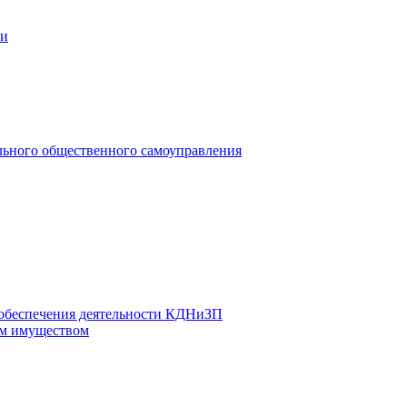
ии
льного общественного самоуправления
 обеспечения деятельности КДНиЗП
м имуществом