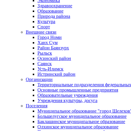
Экономика
Здравоохранение
Образование
Природа района
Культура
Спорт
Внешние связи
Город Номи
Ханх Сум
Район Баянзурх
Рыльск
Осинский район
Саянск
Усть-Илимск
Истринский район
Организации
Территориальные подразделения федеральных
Основные промышленные предприятия
Образовательные учреждения
Учреждения культуры, досуга
Поселения
Муниципальное образование "город Шелехов
Большелугское муниципальное образование
Баклашинское муниципальное образование
Олхинское муниципальное образование