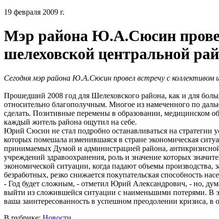
19 февраля 2009 г.
Мэр района Ю.А.Сюсин прове
шелеховской центральной ра
Сегодня мэр района Ю.А.Сюсин провел встречу с коллективом 
Прошедший 2008 год для Шелеховского района, как и для бол
относительно благополучным. Многое из намеченного по даль
сделать. Позитивные перемены в образовании, медицинском о
каждый житель района ощутил на себе.
Юрий Сюсин не стал подробно останавливаться на стратегии у
которых помешала изменившаяся в стране экономическая ситуац
принимаемых Думой и администрацией района, антикризисной
учреждений здравоохранения, роль и значение которых значите
экономической ситуации, когда падают объемы производства, з
безработных, резко снижается покупательская способность насе
- Год будет сложным, - отметил Юрий Александрович, - но, ду
выйти из сложившейся ситуации с наименьшими потерями. В 
ваша заинтересованность в успешном преодолении кризиса, в 
В рубрике:
Новости