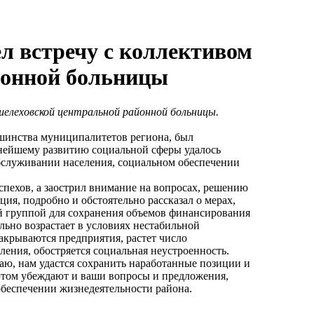
л встречу с коллективом
йонной больницы
шелеховской центральной районной больницы.
ьшинства муниципалитетов региона, был
нейшему развитию социальной сферы удалось
бслуживании населения, социальном обеспечении
спехов, а заострил внимание на вопросах, решению
ия, подробно и обстоятельно рассказал о мерах,
 группой для сохранения объемов финансирования
льно возрастает в условиях нестабильной
акрываются предприятия, растет число
ления, обостряется социальная неустроенность.
маю, нам удастся сохранить наработанные позиции и
этом убеждают и ваши вопросы и предложения,
обеспечении жизнедеятельности района.