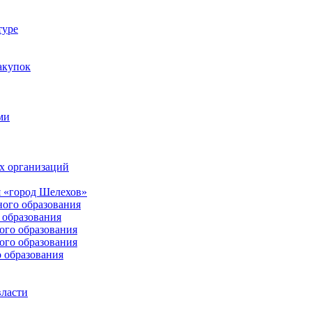
туре
акупок
ми
х организаций
 «город Шелехов»
ого образования
образования
го образования
го образования
 образования
власти