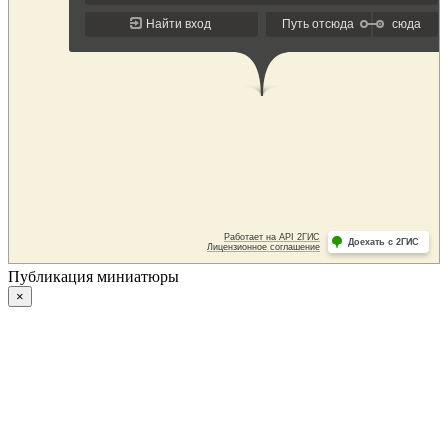
Публикация миниатюры
×