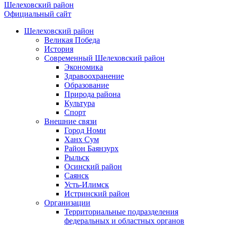
Шелеховский район
Официальный сайт
Шелеховский район
Великая Победа
История
Современный Шелеховский район
Экономика
Здравоохранение
Образование
Природа района
Культура
Спорт
Внешние связи
Город Номи
Ханх Сум
Район Баянзурх
Рыльск
Осинский район
Саянск
Усть-Илимск
Истринский район
Организации
Территориальные подразделения
федеральных и областных органов