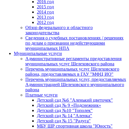
2016 год
2015 год
2014 год
2013 год
2012 год
Обзор федерального и областного
законодательства
Сведения о судебных постановлениях / решениях
по делам о признании недействующими
муниципальных НПА
Муниципальные услуги
Административные регламенты предоставления
муниципальных услуг Шелеховского района
Перечень муниципальных услуг Шелеховского
района, предоставляемых в ГАУ "МФЦ ИО"
Перечень муниципальных услуг, предоставляемых
Администрацией Шелеховского муниципального
района
Платные услуги
Детский сад №6 "Аленький цветочек"
Детский сад № 9 «Подснежник»
Детский сад №10 "Тополек"
Детский сад № 14 "Аленка"
Детский сад № 15 "Радуга"
МБУ ШР спортивная школа "Юность"