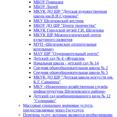
МБОУ Гимназия
МБОУ Лицей
МКУК ДО ШР "Детская художественная
школа им.В.И.Сурикова"
МКУ Шелеховский вестник
МБОУ ДО ШР "Центр творчества"
МКУК Городской музей Г.И. Шелехова
МКУК ШР Межпоселенческий центр
культурного развития
МУП «Шелеховские отопительные
котельные»
МАУ ШР "Оздоровительный центр"
Детский сад № 4 «Журавлик
Начальная школа - детский сад № 14
Средняя общеобразовательная школа № 2
Средняя общеобразовательная школа № 5
МКУК ДО ШР "Детская школа искусств им.
К.Г. Самарина"
МКУ «Инженерно-хозяйственная служба
инфраструктуры Шелеховского района»
Детский сад комбинированного вида № 12
"Солнышко"
Массовые социально значимые услуги,
предоставляемые через Госуслуги
Перечень услуг, которые являются необходимыми