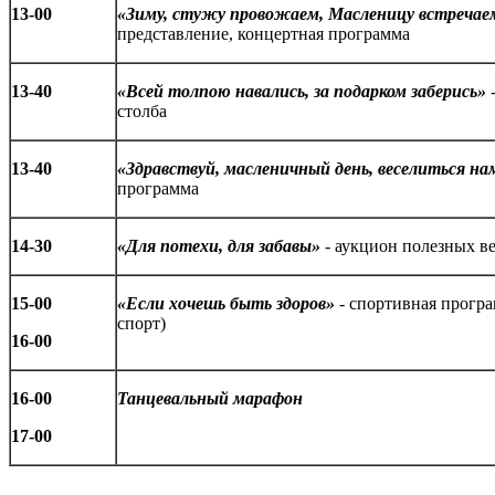
13-00
«Зиму, стужу провожаем, Масленицу встречае
представление, концертная программа
13-40
«Всей толпою навались, за подарком заберись»
-
столба
13-40
«Здравствуй, масленичный день, веселиться нам
программа
14-30
«Для потехи, для забавы»
- аукцион полезных в
15-00
«Если хочешь быть здоров»
- спортивная прогр
спорт)
16-00
16-00
Танцевальный марафон
17-00