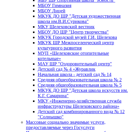
МБУ ШР спортивная школа "Юность"
МБОУ Гимназия
МБОУ Лицей
МКУК ДО ШР "Детская художественная
школа им.В.И.Сурикова"
МКУ Шелеховский вестник
МБОУ ДО ШР "Центр творчества"
МКУК Городской музей Г.И. Шелехова
МКУК ШР Межпоселенческий центр
культурного развития
МУП «Шелеховские отопительные
котельные»
МАУ ШР "Оздоровительный центр"
Детский сад № 4 «Журавлик
Начальная школа - детский сад № 14
Средняя общеобразовательная школа № 2
Средняя общеобразовательная школа № 5
МКУК ДО ШР "Детская школа искусств им.
К.Г. Самарина"
МКУ «Инженерно-хозяйственная служба
инфраструктуры Шелеховского района»
Детский сад комбинированного вида № 12
"Солнышко"
Массовые социально значимые услуги,
предоставляемые через Госуслуги