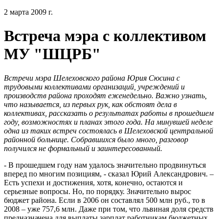
2 марта 2009 г.
Встреча мэра с коллективом
МУ "ШЦРБ"
Встречи мэра Шелеховского района Юрия Сюсина с
трудовыми коллективами организаций, учреждений и
производств района проходят еженедельно. Важно узнать,
что называется, из первых рук, как обстоят дела в
коллективах, рассказать о результатах работы в прошедшем
году, возможностях и планах этого года. На минувшей неделе
одна из таких встреч состоялась в Шелеховской центральной
районной больнице. Собравшихся было много, разговор
получился не формальный и заинтересованный.
- В прошедшем году нам удалось значительно продвинуться
вперед по многим позициям, - сказал Юрий Александрович. –
Есть успехи и достижения, хотя, конечно, остаются и
серьезные вопросы. Но, по порядку. Значительно вырос
бюджет района. Если в 2006 он составлял 500 млн руб., то в
2008 – уже 757,6 млн. Даже при том, что львиная доля средств
предназначена для выплаты зарплат работникам бюджетных