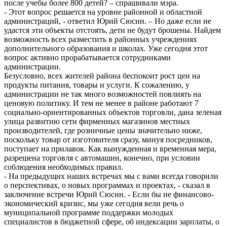
после учебы более 800 детей? – спрашивали мэра.
- Этот вопрос решается на уровне районной и областной
администраций, - ответил Юрий Сюсин. – Но даже если не
удастся эти объекты отстоять, дети не будут брошены. Найдем
возможность всех разместить в районных учреждениях
дополнительного образования и школах. Уже сегодня этот
вопрос активно прорабатывается сотрудниками
администрации.
Безусловно, всех жителей района беспокоит рост цен на
продукты питания, товары и услуги. К сожалению, у
администрации не так много возможностей повлиять на
ценовую политику. И тем не менее в районе работают 7
социально-ориентированных объектов торговли, дана зеленая
улица развитию сети фирменных магазинов местных
производителей, где розничные цены значительно ниже,
поскольку товар от изготовителя сразу, минуя посредников,
поступает на прилавок. Как вынужденная и временная мера,
разрешена торговля с автомашин, конечно, при условии
соблюдения необходимых правил.
- На предыдущих наших встречах мы с вами всегда говорили
о перспективах, о новых программах и проектах, - сказал в
заключение встречи Юрий Сюсин. - Если бы не финансово-
экономический кризис, мы уже сегодня вели речь о
муниципальной программе поддержки молодых
специалистов в бюджетной сфере, об индексации зарплаты, о