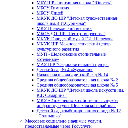
МБУ ШР спортивная школа "Юность"
МБОУ Гимназия
МБОУ Лицей
МКУК ДО ШР "Детская художественная
школа им.В.И.Сурикова"
МКУ Шелеховский вестник
МБОУ ДО ШР "Центр творчества"
МКУК Городской музей Г.И. Шелехова
МКУК ШР Межпоселенческий центр
культурного развития
МУП «Шелеховские отопительные
котельные»
МАУ ШР "Оздоровительный центр"
Детский сад № 4 «Журавлик
Начальная школа - детский сад № 14
Средняя общеобразовательная школа № 2
Средняя общеобразовательная школа № 5
МКУК ДО ШР "Детская школа искусств им.
К.Г. Самарина"
МКУ «Инженерно-хозяйственная служба
инфраструктуры Шелеховского района»
Детский сад комбинированного вида № 12
"Солнышко"
Массовые социально значимые услуги,
предоставляемые через Госуслуги