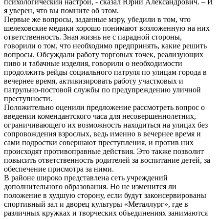
психологический настрой, - сказал Юрий Александрович. – И
я уверен, что вы помните об этом.
Первые же вопросы, заданные мэру, убедили в том, что
шелеховские медики хорошо понимают возложенную на них
ответственность. Зная жизнь не с парадной стороны,
говорили о том, что необходимо предпринять, какие решить
вопросы. Обсуждали работу торговых точек, реализующих
пиво и табачные изделия, говорили о необходимости
продолжить рейды социального патруля по улицам города в
вечернее время, активизировать работу участковых и
патрульно-постовой службы по предупреждению уличной
преступности.
Положительно оценили предложение рассмотреть вопрос о
введении комендантского часа для несовершеннолетних,
ограничивающего их возможность находиться на улицах без
сопровождения взрослых, ведь именно в вечернее время и
сами подростки совершают преступления, и против них
происходят противоправные действия. Это также позволит
повысить ответственность родителей за воспитание детей, за
обеспечение присмотра за ними.
В районе широко представлена сеть учреждений
дополнительного образования. Но не изменится ли
положение в худшую сторону, если будут законсервированы
спортивный зал и дворец культуры «Металлург», где в
различных кружках и творческих объединениях занимаются