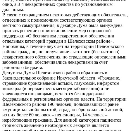
одно, а 3-4 лекарственных средства по установленным
диагнозам.
В связи с сокращением некоторых действующих обязательств,
отнесенных к полномочиям соответствующих органов
местного самоуправления, в декабре Дума была вынуждена
принять решение о приостановлении мер социальной
поддержки «О бесплатном лекарственном обеспечении
отдельных категорий граждан в Шелеховском районе».
Напомним, в течение двух лет на территории Шелеховского
района граждане, не получавшие льготного (бесплатного)
лекарственного обеспечения, но страдающие определенными
заболеваниями, обеспечивались лекарствами за счет
районного бюджета.
Депутаты Думы Шелеховского района обратились в
Законодательное собрание Иркутской области. «Граждане,
страдающие бронхиальной астмой, глаукомой, инфарктом
миокарда (в первые шесть месяцев заболевания) и не
являющиеся инвалидами, остаются без поддержки
федеральных и региональных органов власти. На территории
Шелеховского района 196 человек, пользовавшихся ранее
«муниципальной» льготой, страдают бронхиальной астмой,
из них более 60 человек – пенсионеры, 14 человек –
неработающие граждане. Для данной категории пациентов
стоимость жизненно необходимых лекарств является
несоразмерной их доходам. Просим вас оказать возможное