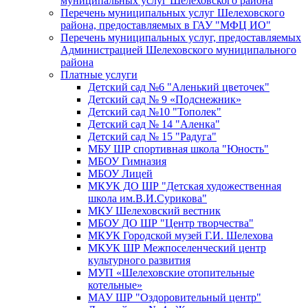
муниципальных услуг Шелеховского района
Перечень муниципальных услуг Шелеховского
района, предоставляемых в ГАУ "МФЦ ИО"
Перечень муниципальных услуг, предоставляемых
Администрацией Шелеховского муниципального
района
Платные услуги
Детский сад №6 "Аленький цветочек"
Детский сад № 9 «Подснежник»
Детский сад №10 "Тополек"
Детский сад № 14 "Аленка"
Детский сад № 15 "Радуга"
МБУ ШР спортивная школа "Юность"
МБОУ Гимназия
МБОУ Лицей
МКУК ДО ШР "Детская художественная
школа им.В.И.Сурикова"
МКУ Шелеховский вестник
МБОУ ДО ШР "Центр творчества"
МКУК Городской музей Г.И. Шелехова
МКУК ШР Межпоселенческий центр
культурного развития
МУП «Шелеховские отопительные
котельные»
МАУ ШР "Оздоровительный центр"