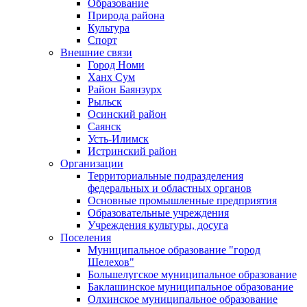
Образование
Природа района
Культура
Спорт
Внешние связи
Город Номи
Ханх Сум
Район Баянзурх
Рыльск
Осинский район
Саянск
Усть-Илимск
Истринский район
Организации
Территориальные подразделения
федеральных и областных органов
Основные промышленные предприятия
Образовательные учреждения
Учреждения культуры, досуга
Поселения
Муниципальное образование "город
Шелехов"
Большелугское муниципальное образование
Баклашинское муниципальное образование
Олхинское муниципальное образование