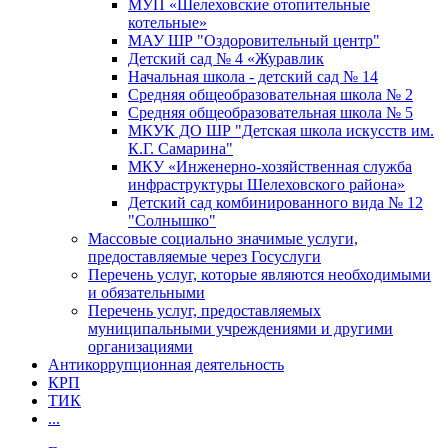
МУП «Шелеховские отопительные
котельные»
МАУ ШР "Оздоровительный центр"
Детский сад № 4 «Журавлик
Начальная школа - детский сад № 14
Средняя общеобразовательная школа № 2
Средняя общеобразовательная школа № 5
МКУК ДО ШР "Детская школа искусств им.
К.Г. Самарина"
МКУ «Инженерно-хозяйственная служба
инфраструктуры Шелеховского района»
Детский сад комбинированного вида № 12
"Солнышко"
Массовые социально значимые услуги,
предоставляемые через Госуслуги
Перечень услуг, которые являются необходимыми
и обязательными
Перечень услуг, предоставляемых
муниципальными учреждениями и другими
организациями
Антикоррупционная деятельность
КРП
ТИК
...