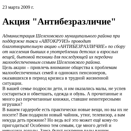
23 марта 2009 г.
Акция "Антибезразличие"
Администрация Шелеховского муниципального района при
поддержке такси «АВТОКРУИЗ» проводит
благотворительную акцию «АНТИБЕЗРАЗЛИЧИЕ» по сбору
от населения бывших в употреблении детских и взрослых
вещей, бытовой техники для последующей их передачи
малообеспеченным семьям Шелеховского района.
Цель акции – привлечь внимание общества к проблемам
малообеспеченных семей и одиноких пенсионеров,
оказавшихся в период кризиса в трудной жизненной
ситуации.
В вашей семье подросли дети, и им оказались малы, не успев
состариться и обветшать, одежда и обувь. А прочитанные и
много раз перечитанные книжки, ставшие неинтересными
игрушки?
В вашем гардеробе есть практически новые вещи, но вы их не
носите? Вам подарили новый чайник, утюг, телевизор, а вам
некуда деть прежние? Но ведь всё это может ещё кому-то
пригодиться! Особенно тем семьям, где много детей и
невысоки доходы. Здесь будут искренне рады вашим