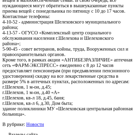
вещей в малообеспеченные семьи. В свою очередь, все
нуждающиеся могут обратиться в вышеуказанные пункты
приема вещей с понедельника по пятницу с 10 до 17 часов.
Контактные телефоны:
4-10-52 - администрация Шелеховского муниципального
района;
4-13-57 - ОГУСО «Комплексный центр социального
обслуживания населения г.Шелехова и Шелеховского
района»;
5-90-45 - совет ветеранов, войны, труда, Вооруженных сил и
правоохранительных органов.
Кроме того, в рамках акции «АНТИБЕЗРАЗЛИЧИЕ» аптечная
сеть «ФАРМ-ЭКСПРЕСС» ежедневно с 8 до 12 часов
предоставляет пенсионерам (при предъявлении пенсионного
удостоверения) скидку на все лекарственные средства в
размере 5% в аптечных пунктах, расположенных по адресам:
г.Шелехов, 1 м-он, д.45;
г.Шелехов, 1 м-он, д.40 «А»
г.Шелехов, кв-л 18, д.45, баня;
г.Шелехов, кв-л 6, д.30, Дом быта;
здание поликлиники МУ «Шелеховская центральная районная
больница».
В рубрике:
Новости
Разделы сайта