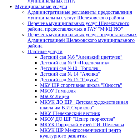
муниципальных НПА
Муниципальные услуги
Административные регламенты предоставления
муниципальных услуг Шелеховского района
Перечень муниципальных услуг Шелеховского
района, предоставляемых в ГАУ "МФЦ ИО"
Перечень муниципальных услуг, предоставляемых
Администрацией Шелеховского муниципального
района
Платные услуги
Детский сад №6 "Аленький цветочек"
Детский сад № 9 «Подснежник»
Детский сад №10 "Тополек"
Детский сад № 14 "Аленка"
Детский сад № 15 "Радуга"
МБУ ШР спортивная школа "Юность"
МБОУ Гимназия
МБОУ Лицей
МКУК ДО ШР "Детская художественная
школа им.В.И.Сурикова"
МКУ Шелеховский вестник
МБОУ ДО ШР "Центр творчества"
МКУК Городской музей Г.И. Шелехова
МКУК ШР Межпоселенческий центр
культурного развития