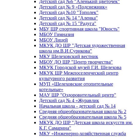
Детский сад №6 "Аленький цветочек"
Детский сад № 9 «Подснежник»
Детский сад №10 "Тополек"
Детский сад № 14 "Аленка"
Детский сад № 15 "Радуга"
МБУ ШР спортивная школа "Юность"
МБОУ Гимназия
МБОУ Лицей
МКУК ДО ШР "Детская художественная
школа им.В.И.Сурикова"
МКУ Шелеховский вестник
МБОУ ДО ШР "Центр творчества"
МКУК Городской музей Г.И. Шелехова
МКУК ШР Межпоселенческий центр
культурного развития
МУП «Шелеховские отопительные
котельные»
МАУ ШР "Оздоровительный центр"
Детский сад № 4 «Журавлик
Начальная школа - детский сад № 14
Средняя общеобразовательная школа № 2
Средняя общеобразовательная школа № 5
МКУК ДО ШР "Детская школа искусств им.
К.Г. Самарина"
МКУ «Инженерно-хозяйственная служба