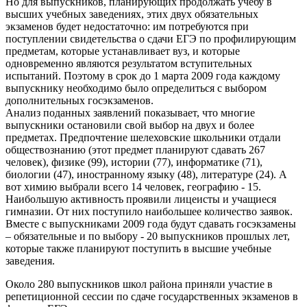
Но для выпускников, планирующих продолжать учебу в
высших учебных заведениях, этих двух обязательных
экзаменов будет недостаточно: им потребуются при
поступлении свидетельства о сдачи ЕГЭ по профилирующим
предметам, которые устанавливает вуз, и которые
одновременно являются результатом вступительных
испытаний. Поэтому в срок до 1 марта 2009 года каждому
выпускнику необходимо было определиться с выбором
дополнительных госэкзаменов.
Анализ поданных заявлений показывает, что многие
выпускники остановили свой выбор на двух и более
предметах. Предпочтение шелеховские школьники отдали
обществознанию (этот предмет планируют сдавать 267
человек), физике (99), истории (77), информатике (71),
биологии (47), иностранному языку (48), литературе (24). А
вот химию выбрали всего 14 человек, географию - 15.
Наибольшую активность проявили лицеисты и учащиеся
гимназии. От них поступило наибольшее количество заявок.
Вместе с выпускниками 2009 года будут сдавать госэкзамены
– обязательные и по выбору - 20 выпускников прошлых лет,
которые также планируют поступить в высшие учебные
заведения.
Около 280 выпускников школ района приняли участие в
репетиционной сессии по сдаче государственных экзаменов в