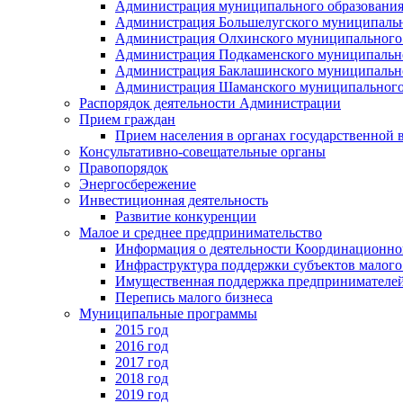
Администрация муниципального образования
Администрация Большелугского муниципальн
Администрация Олхинского муниципального 
Администрация Подкаменского муниципально
Администрация Баклашинского муниципально
Администрация Шаманского муниципального
Распорядок деятельности Администрации
Прием граждан
Прием населения в органах государственной 
Консультативно-совещательные органы
Правопорядок
Энергосбережение
Инвестиционная деятельность
Развитие конкуренции
Малое и среднее предпринимательство
Информация о деятельности Координационног
Инфраструктура поддержки субъектов малого
Имущественная поддержка предпринимателей
Перепись малого бизнеса
Муниципальные программы
2015 год
2016 год
2017 год
2018 год
2019 год