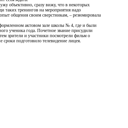
Сужу объективно, сразу вижу, что в некоторых
ди таких тренингов на мероприятия надо
ь опыт общения своим сверстникам, – резюмировала
ормленном актовом зале школы № 4, где и были
ого ученика года. Почетное звание присудили
ем зрители и участники посмотрели фильм о
е сроки подготовило телевидение лицея.