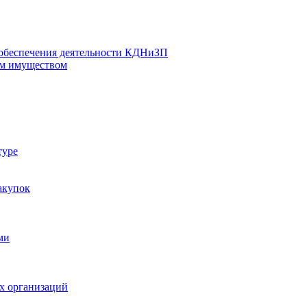
 обеспечения деятельности КДНиЗП
м имуществом
туре
акупок
ми
х организаций