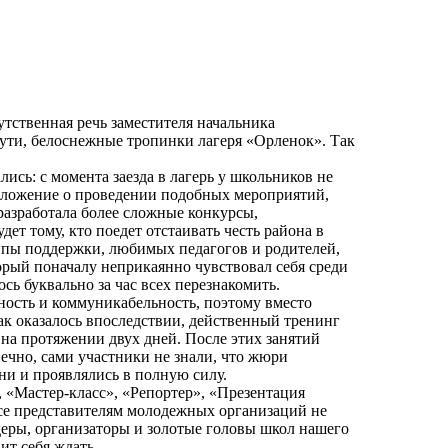
утственная речь заместителя начальника
ути, белоснежные тропинки лагеря «Орленок». Так
ись: с момента заезда в лагерь у школьников не
положение о проведении подобных мероприятий,
разработала более сложные конкурсы,
ет тому, кто поедет отстаивать честь района в
ппы поддержки, любимых педагогов и родителей,
орый поначалу неприкаянно чувствовал себя среди
ь буквально за час всех перезнакомить.
ность и коммуникабельность, поэтому вместо
ак оказалось впоследствии, действенный тренинг
 на протяжении двух дней. После этих занятий
ечно, сами участники не знали, что жюри
ни и проявлялись в полную силу.
 «Мастер-класс», «Репортер», «Презентация
се представителям молодежных организаций не
идеры, организаторы и золотые головы школ нашего
ит себя ждать.