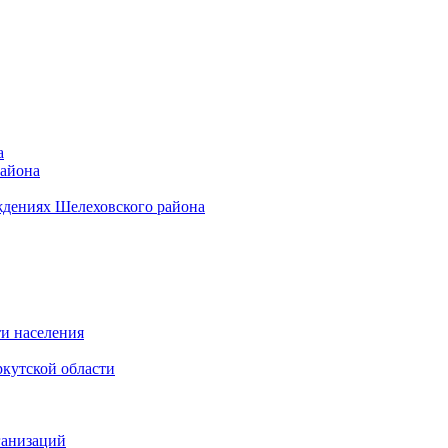
а
района
ждениях Шелеховского района
и населения
кутской области
ганизаций