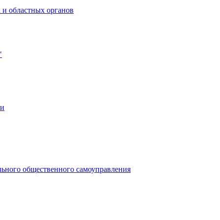
 и областных органов
"
ии
льного общественного самоуправления