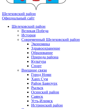
Шелеховский район
Официальный сайт
Шелеховский район
Великая Победа
История
Современный Шелеховский район
Экономика
Здравоохранение
Образование
Природа района
Культура
Спорт
Внешние связи
Город Номи
Ханх Сум
Район Баянзурх
Рыльск
Осинский район
Саянск
Усть-Илимск
Истринский район