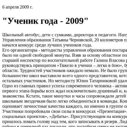
6 апреля 2009 г.
"Ученик года - 2009"
Школьный автобус, дети с сумками, директора и педагоги. Нап
Управления образования Татьяны Чернявской, 20 километров п
начался конкурс среди лучших учеников года.
Его организаторы - методисты управления образования постарал
было ни одной свободной минуты. Взяв за основу областное 
старший инспектор по воспитательной работе Галина Власова 
руководствуясь принципом «Тяжело в учении – легко в бою», буд
области. Трудностей участников ожидало немало. Не было гру
большинство школ выставили всего одного представителя, кот
остальных участников. Но методисту Юлии Татарниковой удалос
Одно из главных правил успеха современного человека - актив
первого этапа борьбы всех ждал исключительно душевный и, к
знакомства. Кстати, такие минутки и часы сопровождали детей
школьным звездочкам было легко объединиться в команды. Кон
оценивает личностные качества каждого, но именно в группе о
Участники попробовали свои силы в конкурсах «Презентация»,
социальных проектов», «Дебаты». Присутствующим на конкур
пришлось ломать голову над тем, кого записывать в резерв. Л
района в очередной раз доказали, что достойная смена не застав