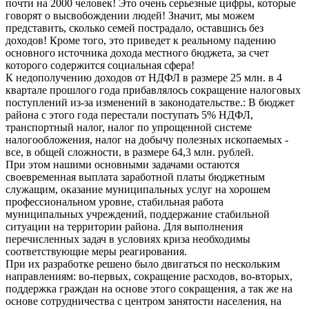
почти на 2000 человек! Это очень серьезные цифры, которые
говорят о высвобождении людей! Значит, мы можем
представить, сколько семей пострадало, оставшись без
доходов! Кроме того, это приведет к реальному падению
основного источника дохода местного бюджета, за счет
которого содержится социальная сфера!
К недополучению доходов от НДФЛ в размере 25 млн. в 4
квартале прошлого года прибавлялось сокращение налоговых
поступлений из-за изменений в законодательстве.: В бюджет
района с этого года перестали поступать 5% НДФЛ,
транспортный налог, налог по упрощенной системе
налогообложения, налог на добычу полезных ископаемых -
все, в общей сложности, в размере 64,3 млн. рублей.
При этом нашими основными задачами остаются
своевременная выплата заработной платы бюджетным
служащим, оказание муниципальных услуг на хорошем
профессиональном уровне, стабильная работа
муниципальных учреждений, поддержание стабильной
ситуации на территории района. Для выполнения
перечисленных задач в условиях криза необходимы
соответствующие меры реагирования.
При их разработке решено было двигаться по нескольким
направлениям: во-первых, сокращение расходов, во-вторых,
поддержка граждан на основе этого сокращения, а так же на
основе сотрудничества с центром занятости населения, на