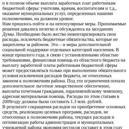
и в полном объеме выплата заработных плат работникам
бюджетной сферы: учителям, врачам, воспитателям и т.д.,
оказание муниципальных услуг, определенных нашими
полномочиями, на должном уровне.
Нам пришлось пойти и на непопулярные меры. Принимаемые
решения давались нелегко и обсуждались на заседаниях
Думы. Необходимо было жестко инвентаризировать свои
расходы, исключать бюджетные обязательства, которые не
закреплены за районом. Это – и меры дополнительной
социальной поддержки отдельных категорий населения. В
конце прошлого года, в связи с установленными областью
требованиями, финансовая помощь из областного бюджета на
выплату заработной платы работникам бюджетной сферы
может предоставляться только при выполнении обязательного
условия исключения расходов бюджета, не отнесенных
законом к полномочиям района. Под эти ограничения попали
дополнительное льготное лекарственное обеспечение,
выплаты почетным гражданам, паралимпийскому чемпиону,
адресная материальная помощь. Расходы по этим статьям в
2009году должны были составить 1.3 млн. рублей.
В результате сокращения расходов на приобретение основных
средств, реализацию целевых программ, расходов, не
отнесенных к полномочиям района, текущих расходов и
оптимизации работы администрации и муниципальных
учреждений района экономия ресурсов составит в этом году