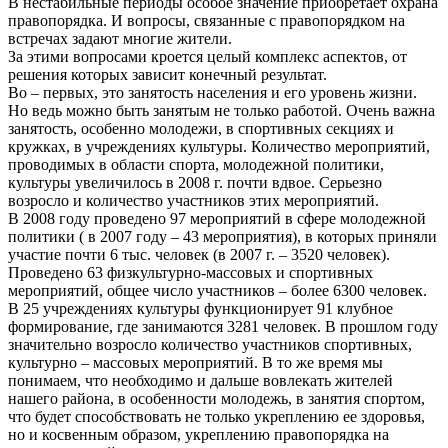
В нестабильные периоды особое значение приобретает охрана
правопорядка. И вопросы, связанные с правопорядком на
встречах задают многие жители.
За этими вопросами кроется целый комплекс аспектов, от
решения которых зависит конечный результат.
Во – первых, это занятость населения и его уровень жизни.
Но ведь можно быть занятым не только работой. Очень важна
занятость, особенно молодежи, в спортивных секциях и
кружках, в учреждениях культуры. Количество мероприятий,
проводимых в области спорта, молодежной политики,
культуры увеличилось в 2008 г. почти вдвое. Серьезно
возросло и количество участников этих мероприятий.
В 2008 году проведено 97 мероприятий в сфере молодежной
политики ( в 2007 году – 43 мероприятия), в которых приняли
участие почти 6 тыс. человек (в 2007 г. – 3520 человек).
Проведено 63 физкультурно-массовых и спортивных
мероприятий, общее число участников – более 6300 человек.
В 25 учреждениях культуры функционирует 91 клубное
формирование, где занимаются 3281 человек. В прошлом году
значительно возросло количество участников спортивных,
культурно – массовых мероприятий. В то же время мы
понимаем, что необходимо и дальше вовлекать жителей
нашего района, в особенности молодежь, в занятия спортом,
что будет способствовать не только укреплению ее здоровья,
но и косвенным образом, укреплению правопорядка на