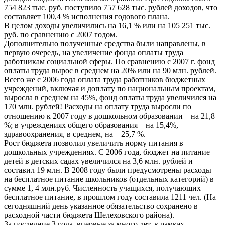
754 823 тыс. руб. поступило 757 628 тыс. рублей доходов, что
составляет 100,4 % исполнения годового плана.
В целом доходы увеличились на 16,1 % или на 105 251 тыс.
руб. по сравнению с 2007 годом.
Дополнительно полученные средства были направлены, в
первую очередь, на увеличение фонда оплаты труда
работникам социальной сферы. По сравнению с 2007 г. фонд
оплаты труда вырос в среднем на 20% или на 90 млн. рублей.
Всего же с 2006 года оплата труда работников бюджетных
учреждений, включая и доплату по национальным проектам,
выросла в среднем на 45%, фонд оплаты труда увеличился на
170 млн. рублей! Расходы на оплату труда выросли по
отношению к 2007 году в дошкольном образовании – на 21,8
%; в учреждениях общего образования – на 15,4%,
здравоохранения, в среднем, на – 25,7 %.
Рост бюджета позволил увеличить норму питания в
дошкольных учреждениях. С 2006 года, бюджет на питание
детей в детских садах увеличился на 3,6 млн. рублей и
составил 19 млн. В 2008 году были предусмотрены расходы
на бесплатное питание школьников (отдельных категорий) в
сумме 1, 4 млн.руб. Численность учащихся, получающих
бесплатное питание, в прошлом году составила 1211 чел. (На
сегодняшний день указанное обязательство сохранено в
расходной части бюджета Шелеховского района).
За последние 3 года, впервые за много лет, в рамках