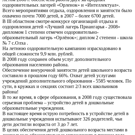
оздоровительных лагерей «Орленок» и «Интеллектуал».
Всего мероприятиями отдыха, оздоровления и занятости было
охвачено почти 7000 детей, в 2007 – более 6700 детей.
В III областном смотре-конкурсе организаций отдыха и
оздоровления детей «Лучший лагерь Приангарья - 2008»
дипломом 1 степени отмечен оздоровительно-
образовательный лагерь «Орлёнок»; диплом 2 степени - школа
№ 7 с.Олха .
На летнюю оздоровительную кампанию израсходовано в
общей сложности 9,9 млн. рублей.
В 2008 году сохранен объем услуг дополнительного
образования населению района.
Обеспечение внеурочной занятости детей школьного возраста
составило в прошлом году 66%. Охват детей услугами
учреждений дополнительного образования - 5585 человек. По
сути, в кружках и секциях состоит 2/3 всех школьников
района!
В то же время, в сфере образования, в 2008 году существовала
серьезная проблема – устройство детей в дошкольные
образовательные учреждения.
В настоящее время острую потребность в устройстве детей в
дошкольные учреждения испытывают 326 родителей, чьи
дети достигли возраста от 3 до 7 лет.
В целях обеспечения детей дошкольного возраста местами в