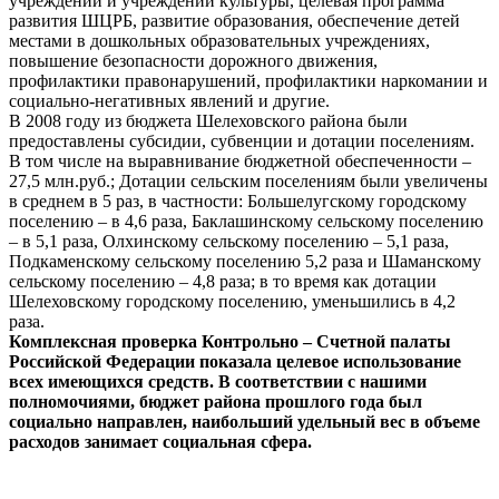
учреждений и учреждений культуры, целевая программа
развития ШЦРБ, развитие образования, обеспечение детей
местами в дошкольных образовательных учреждениях,
повышение безопасности дорожного движения,
профилактики правонарушений, профилактики наркомании и
социально-негативных явлений и другие.
В 2008 году из бюджета Шелеховского района были
предоставлены субсидии, субвенции и дотации поселениям.
В том числе на выравнивание бюджетной обеспеченности –
27,5 млн.руб.; Дотации сельским поселениям были увеличены
в среднем в 5 раз, в частности: Большелугскому городскому
поселению – в 4,6 раза, Баклашинскому сельскому поселению
– в 5,1 раза, Олхинскому сельскому поселению – 5,1 раза,
Подкаменскому сельскому поселению 5,2 раза и Шаманскому
сельскому поселению – 4,8 раза; в то время как дотации
Шелеховскому городскому поселению, уменьшились в 4,2
раза.
Комплексная проверка Контрольно – Счетной палаты
Российской Федерации показала целевое использование
всех имеющихся средств. В соответствии с нашими
полномочиями, бюджет района прошлого года был
социально направлен, наибольший удельный вес в объеме
расходов занимает социальная сфера.