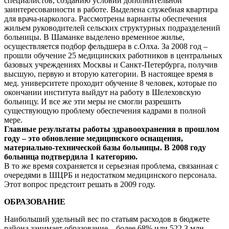
специалистов, созданию условий дополнительной
заинтересованности в работе. Выделена служебная квартира
для врача-нарколога. Рассмотрены варианты обеспечения
жильем руководителей сельских структурных подразделений
больницы. В Шаманке выделено временное жилье,
осуществляется подбор фельдшера в с.Олха. За 2008 год –
прошли обучение 25 медицинских работников в центральных
базовых учреждениях Москвы и Санкт-Петербурга, получив
высшую, первую и вторую категории. В настоящее время в
мед. университете проходит обучение 8 человек, которые по
окончании института выйдут на работу в Шелеховскую
больницу. И все же эти меры не смогли разрешить
существующую проблему обеспечения кадрами в полной
мере.
Главные результаты работы здравоохранения в прошлом
году – это обновление медицинского оснащения,
материально-технической базы больницы. В 2008 году
больница подтвердила 1 категорию.
В то же время сохраняется и серьезная проблема, связанная с
очередями в ШЦРБ и недостатком медицинского персонала.
Этот вопрос предстоит решать в 2009 году.
ОБРАЗОВАНИЕ
Наибольший удельный вес по статьям расходов в бюджете
района занимает образование – более 68% или 522,3 млн.