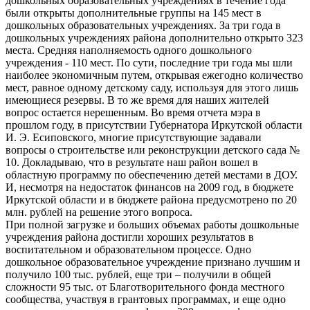
дошкольных образовательных учреждениях в течение года
были открыты дополнительные группы на 145 мест в
дошкольных образовательных учреждениях. За три года в
дошкольных учреждениях района дополнительно открыто 323
места. Средняя наполняемость одного дошкольного
учреждения - 110 мест. По сути, последние три года мы шли
наиболее экономичным путем, открывая ежегодно количество
мест, равное одному детскому саду, используя для этого лишь
имеющиеся резервы. В то же время для наших жителей
вопрос остается нерешенным. Во время отчета мэра в
прошлом году, в присутствии Губернатора Иркутской области
И. Э. Есиповского, многие присутствующие задавали
вопросы о строительстве или реконструкции детского сада №
10. Докладываю, что в результате наш район вошел в
областную программу по обеспечению детей местами в ДОУ.
И, несмотря на недостаток финансов на 2009 год, в бюджете
Иркутской области и в бюджете района предусмотрено по 20
млн. рублей на решение этого вопроса.
При полной загрузке и больших объемах работы дошкольные
учреждения района достигли хороших результатов в
воспитательном и образовательном процессе. Одно
дошкольное образовательное учреждение признано лучшим и
получило 100 тыс. рублей, еще три – получили в общей
сложности 95 тыс. от Благотворительного фонда местного
сообщества, участвуя в грантовых программах, и еще одно