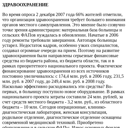
ЗДРАВООХРАНЕНИЕ
Во время опроса 2 декабря 2007 года 66% жителей отметили,
что организация здравоохранения требует большего внимания
органов местного самоуправления. Это мнение было созвучно
точке зрения администрации: материальная база больницы и
сельских ФАПов нуждалась в обновлении. Начатые в 2006
году ремонты требовали завершения. Автопарк больницы
устарел. Недостаток кадров, особенно узких специалистов,
создавал огромные очереди на прием. Поэтому на развитие
здравоохранения были направлены серьезные финансовые
средства из бюджета района, из бюджета области, так и в
рамках приоритетного национального проекта. Фактическое
финансирование здравоохранения из всех источников
постоянно увеличивалось: с 174,4 млн. руб. в 2006 году, 231,5
млн. руб. в 2007 году, до 249,4 млн. руб. в 2008 году.
Насколько эффективно расходовались эти средства? Во-
первых, в больницу поступило новое оборудование. В рамках
национального проекта затраты составили 24 млн. рублей, за
счет средств местного бюджета - 3,2 млн. руб., из областного
бюджета – 10 млн. Сегодня операционные, клинико-
диагностическая лаборатория, женская консультация,
родильное отделение, диагностическое отделение оснащены
современной медицинской техникой. Приобретено
оборудование и в сельские ФАПы. Износ основных фондов