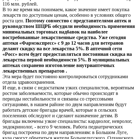
116 млн. рублей.
В то же время мы понимаем, какое значение имеет покупка
лекарств по доступным ценам, особенно в условиях общего
роста цен.
Поэтому совместно с представителями аптек и
руководством ШЦРБ обсудили необходимость применения
минимальных торговых надбавок на наиболее
востребованные лекарственные средства. Уже сегодня
аптеки «Фармэкспресс» с 9 до 12 часов для ветеранов
делают скидку на все лекарства 5%. В аптечной сети
«Росс» всем будет предоставляться постоянная скидка на
лекарства первой необходимости 5%. В муниципальных
аптеках сохранено изготовление внутриаптечных
лекарственных препаратов .
Эта мера будет постоянно контролироваться сотрудниками
отдела здравоохранения.
И еще, в связи с недостатком узких специалистов, вероятным
ростом заболеваемости, которые обычно происходят в
периоды нестабильности и связаны со стрессовыми
ситуациями, в нашем районе по двум направлениям будут
работать детские бригады врачей, которые в сельских
поселениях обследуют и сделают назначение детям. В
бригады включены узкие специалисты: кардиолог, невролог,
эндокринолог, - всего 9 человек. Работа педиатрических
бригад построена по двум направлениям: в Большом Луге,
куда смогут обратиться жители Большелугского, Олхинского