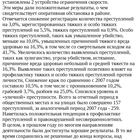
установлены 2 устройства ограничения скорости.
Эти меры дали положительные результаты, о чем
свидетельствует оперативная обстановка в районе.
Отмечается снижение регистрации количества преступлений
на 3,0%, зарегистрированных тяжких и особо тяжких
преступлений на 5,5%, тяжких преступлений на 0,9%. Особо
тяжких преступлений, таких как умышленное убийство,
меньше на 10,0%, умышленных причинений тяжкого вреда
здоровью на 16,3%, в том числе со смертельным исходом на
41,7%. Увеличилось количество выявленных преступлений,
таких как хулиганство, угроза убийством, истязание,
причинение вреда здоровью небольшой и средней тяжести на
16,3%. Выявление таких преступлений позитивно влияет на
профилактику тяжких и особо тяжких преступлений против
личности, Снижение краж по сравнению с 2007 годом
составило 10,5%, в том числе с проникновением 10,2%,
грабежей 3,7%, разбоев на 25,0%. Снизился уровень и
«уличной» преступности. Всего за отчетный период в
общественных местах и на улицах было совершено 157
преступлений, за аналогичный период 2007 года - 259.
Наметилась положительная тенденция в профилактике
преступлений и правонарушений несовершеннолетних.
В целом, в прошлом году по многим направлениям
деятельности были достигнуты хорошие результаты. В то же
время сохранились не решенные до конца вопросы, над