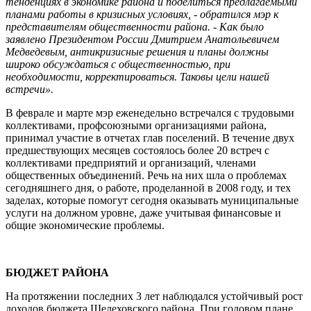
тенденциях в экономике района и поделиться предлагаемыми
планами работы в кризисных условиях, - обратился мэр к
представителям общественности района. - Как было
заявлено Президентом России Дмитрием Анатольевичем
Медведевым, антикризисные решения и планы должны
широко обсуждаться с общественностью, при
необходимости, корректироваться. Таковы цели нашей
встречи».
В феврале и марте мэр еженедельно встречался с трудовыми
коллективами, профсоюзными организациями района,
принимал участие в отчетах глав поселений. В течение двух
предшествующих месяцев состоялось более 20 встреч с
коллективами предприятий и организаций, членами
общественных объединений. Речь на них шла о проблемах
сегодняшнего дня, о работе, проделанной в 2008 году, и тех
заделах, которые помогут сегодня оказывать муниципальные
услуги на должном уровне, даже учитывая финансовые и
общие экономические проблемы.
БЮДЖЕТ РАЙОНА
На протяжении последних 3 лет наблюдался устойчивый рост
доходов бюджета Шелеховского района. При годовом плане