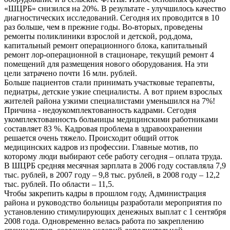
«ШЦРБ» снизился на 20%. В результате - улучшилось качество
диагностических исследований. Сегодня их проводится в 10
раз больше, чем в прежние годы. Во-вторых, проведены
ремонты поликлиники взрослой и детской, род.дома,
капитальный ремонт операционного блока, капитальный
ремонт лор-операционной в стационаре, текущий ремонт 4
помещений для размещения нового оборудования. На эти
цели затрачено почти 16 млн. рублей.
Больше пациентов стали принимать участковые терапевты,
педиатры, детские узкие специалисты. А вот прием взрослых
жителей района узкими специалистами уменьшился на 7%!
Причина - недоукомплектованность кадрами. Сегодня
укомплектованность больницы медицинскими работниками
составляет 83 %. Кадровая проблема в здравоохранении
решается очень тяжело. Происходит общий отток
медицинских кадров из профессии. Главные мотив, по
которому люди выбирают себе работу сегодня – оплата труда.
В ШЦРБ средняя месячная зарплата в 2006 году составляла 7,9
тыс. рублей, в 2007 году – 9,8 тыс. рублей, в 2008 году – 12,2
тыс. рублей. По области – 11,5.
Чтобы закрепить кадры в прошлом году, Администрация
района и руководство больницы разработали мероприятия по
установлению стимулирующих денежных выплат с 1 сентября
2008 года. Одновременно велась работа по закреплению