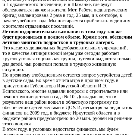
и Подкаменского поселений, и в Шаманке, где будут
обследоваться так же и жители Мот. Работа педиатрических
бригад запланирована 2 раза в год. 25 мая, и в сентябре, в
начале учебного года. Мы постараемся приблизить медицину
к жителям отдаленных поселений.
Летняя оздоровительная кампания в этом году так же
будет проводиться в полном объеме. Кроме того, обеспечим
летнюю занятость подростков в трудовых лагерях.
Что касается дошкольных бщеобразовательных учреждений,
то в качестве антикризисной меры уже сегодня работает
круглосуточная социальная группа, путевки выдаются только
для детей, чьи родители попали в трудную жизненную
ситуацию.
По прежнему злободневным остается вопрос устройства детей
в детские сады. Во время отчета мэра в прошлом году, в
присутствии Губернатора Иркутской области И.Э.
Есиповского, многие задавали вопросы о строительстве или
реконструкции детского сада № 10. Докладываю, что в
результате наш район вошел в областную программу по
обеспечению детей местами в ДОУ. И, несмотря на недостаток
финансов на 2009 год, в бюджете Иркутской области и в
бюджете района предусмотрено по 20 млн. рублей на решение
этого вопроса.
В этом году, в условиях недостатка финансов, мы будем
предоставлять социально ориентированные муниципальные