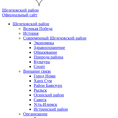
Шелеховский район
Официальный сайт
Шелеховский район
Великая Победа
История
Современный Шелеховский район
Экономика
Здравоохранение
Образование
Природа района
Культура
Спорт
Внешние связи
Город Номи
Ханх Сум
Район Баянзурх
Рыльск
Осинский район
Саянск
Усть-Илимск
Истринский район
Организации