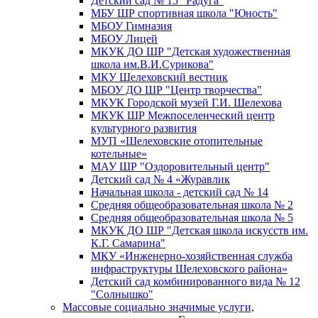
Детский сад № 15 "Радуга"
МБУ ШР спортивная школа "Юность"
МБОУ Гимназия
МБОУ Лицей
МКУК ДО ШР "Детская художественная
школа им.В.И.Сурикова"
МКУ Шелеховский вестник
МБОУ ДО ШР "Центр творчества"
МКУК Городской музей Г.И. Шелехова
МКУК ШР Межпоселенческий центр
культурного развития
МУП «Шелеховские отопительные
котельные»
МАУ ШР "Оздоровительный центр"
Детский сад № 4 «Журавлик
Начальная школа - детский сад № 14
Средняя общеобразовательная школа № 2
Средняя общеобразовательная школа № 5
МКУК ДО ШР "Детская школа искусств им.
К.Г. Самарина"
МКУ «Инженерно-хозяйственная служба
инфраструктуры Шелеховского района»
Детский сад комбинированного вида № 12
"Солнышко"
Массовые социально значимые услуги,