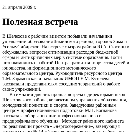
21 апреля 2009 г.
Полезная встреча
В Шелехове с рабочим визитом побывали начальники
управлений образования Зиминского района, городов Зима и
Усолье-Сибирское. На встрече с мэром района Ю.А. Сюсиным
обсуждались вопросы оптимизации расходов бюджетной
сферы и антикризисных мер в системе образования. Гости
познакомились с работой Центра развития творчества детей и
юношества, информационного методического
образовательного центра. Руководитель ресурсного центра
Т.М. Зараменская и начальник ИМОЦ Е.М. Кутелева
рассказали представителям соседних территорий о работе
своих учреждений.
В гимназии для них прошла встреча с директорами школ
Шелеховского района, коллективом управления образования,
молодежной политики и спорта. Заведующая районным
центром профессиональной подготовки М.П. Богданова
рассказала об организации профессионального и
предпрофильного обучения. Методист районного кабинета
по реализации проекта «Энергосбережение», заведующая
детским садом № 14 «Аленка» представила опыт работы по