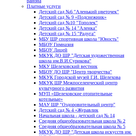
района
Платные услуги
Детский сад №6 "Аленький цветочек"
Детский сад № 9 «Подснежник»
Детский сад №10 "Тополек"
Детский сад № 14 "Аленка"
Детский сад № 15 "Радуга"
МБУ ШР спортивная школа "Юность"
МБОУ Гимназия
МБОУ Лицей
МКУК ДО ШР "Детская художественная
школа им.В.И.Сурикова"
МКУ Шелеховский вестник
МБОУ ДО ШР "Центр творчества"
МКУК Городской музей Г.И. Шелехова
МКУК ШР Межпоселенческий центр
культурного развития
МУП «Шелеховские отопительные
котельные»
МАУ ШР "Оздоровительный центр"
Детский сад № 4 «Журавлик
Начальная школа - детский сад № 14
Средняя общеобразовательная школа № 2
Средняя общеобразовательная школа № 5
МКУК ДО ШР "Детская школа искусств им.