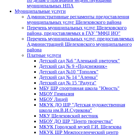
по делам о признании недействующими
муниципальных НПА
Муниципальные услуги
Административные регламенты предоставления
муниципальных услуг Шелеховского района
Перечень муниципальных услуг Шелеховского
района, предоставляемых в ГАУ "МФЦ ИО"
Перечень муниципальных услуг, предоставляемых
Администрацией Шелеховского муниципального
района
Платные услуги
Детский сад №6 "Аленький цветочек"
Детский сад № 9 «Подснежник»
Детский сад №10 "Тополек"
Детский сад № 14 "Аленка"
Детский сад № 15 "Радуга"
МБУ ШР спортивная школа "Юность"
МБОУ Гимназия
МБОУ Лицей
МКУК ДО ШР "Детская художественная
школа им.В.И.Сурикова"
МКУ Шелеховский вестник
МБОУ ДО ШР "Центр творчества"
МКУК Городской музей Г.И. Шелехова
МКУК ШР Межпоселенческий центр