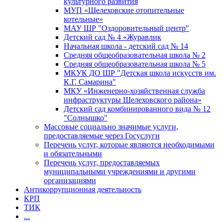
культурного развития
МУП «Шелеховские отопительные
котельные»
МАУ ШР "Оздоровительный центр"
Детский сад № 4 «Журавлик
Начальная школа - детский сад № 14
Средняя общеобразовательная школа № 2
Средняя общеобразовательная школа № 5
МКУК ДО ШР "Детская школа искусств им.
К.Г. Самарина"
МКУ «Инженерно-хозяйственная служба
инфраструктуры Шелеховского района»
Детский сад комбинированного вида № 12
"Солнышко"
Массовые социально значимые услуги,
предоставляемые через Госуслуги
Перечень услуг, которые являются необходимыми
и обязательными
Перечень услуг, предоставляемых
муниципальными учреждениями и другими
организациями
Антикоррупционная деятельность
КРП
ТИК
...