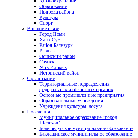
Здравоохранение
Образование
Природа района
Культура
Спорт
Внешние связи
Город Номи
Ханх Сум
Район Баянзурх
Рыльск
Осинский район
Саянск
Усть-Илимск
Истринский район
Организации
Территориальные подразделения
федеральных и областных органов
Основные промышленные предприятия
Образовательные учреждения
Учреждения культуры, досуга
Поселения
Муниципальное образование "город
Шелехов"
Большелугское муниципальное образование
Баклашинское муниципальное образование