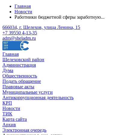
Главная
Новости
Работники бюджетной сферы заработную...
666034, г. Шелехов, улица Ленина, 15
+7 39550 4-13-35
adm@sheladm.ru
Главная
Шелеховский район
Администрация
Дума
Общественность
Подать обращение
Правовые акты
Муниципальные услуги
Антикоррупционная деятельность
КРП
Новости
ТИК
Карта сайта
Архив
Электронная очередь