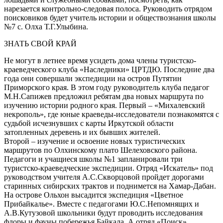
нарезается контрольно-следовая полоса. Руководить отрядом
поисковиков будет учитель истории и обществознания школы
№7 с. Олха Т.Г.Улыбина.
ЗНАТЬ СВОЙ КРАЙ
Не могут в летнее время усидеть дома члены туристско-
краеведческого клуба «Наследники» ЦРТДЮ. Последние два
года они совершали экспедиции на остров Путятин
Приморского края. В этом году руководитель клуба педагог
М.Н.Сапижев предложил ребятам два новых маршрута по
изучению истории родного края. Первый – «Михалевский
некрополь», где юные краеведы-исследователи познакомятся с
судьбой исчезнувших с карты Иркутской области
затопленных деревень и их бывших жителей.
Второй – изучение и освоение новых туристических
маршрутов по Олхинскому плато Шелеховского района.
Педагоги и учащиеся школы №1 запланировали три
туристско-краеведческие экспедиции. Отряд «Искатель» под
руководством учителя А.С.Скворцовой пройдет дорогами
старинных сибирских трактов и поднимется на Хамар-Дабан.
На острове Ольхон высадится экспедиция «Цветное
Прибайкалье». Вместе с педагогами Ю.С.Непомнящих и
А.В.Кутузовой школьники будут проводить исследования
флоры и фауны побережья Байкала. А отряд «Поиск»,