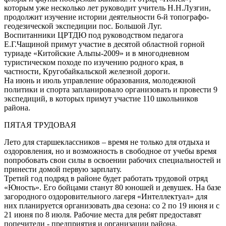
которым уже несколько лет руководит учитель Н.Н.Лузгин,
продолжит изучение истории деятельности 6-й топографо-
геодезической экспедиции пос. Большой Луг.
Воспитанники ЦРТДЮ под руководством педагога
Е.Г.Чащиной примут участие в десятой областной горной
туриаде «Китойские Альпы-2009» и в многодневном
туристическом походе по изучению родного края, в
частности, Кругобайкальской железной дороги.
На июнь и июль управление образования, молодежной
политики и спорта запланировало организовать и провести 9
экспедиций, в которых примут участие 110 школьников
района.
ПЯТАЯ ТРУДОВАЯ
Лето для старшеклассников – время не только для отдыха и
оздоровления, но и возможность в свободное от учебы время
попробовать свои силы в освоении рабочих специальностей и
принести домой первую зарплату.
Третий год подряд в районе будет работать трудовой отряд
«Юность». Его бойцами станут 80 юношей и девушек. На базе
загородного оздоровительного лагеря «Интеллектуал» для
них планируется организовать два сезона: со 2 по 19 июня и с
21 июня по 8 июля. Рабочие места для ребят предоставят
попечители - предприятия и организации района.