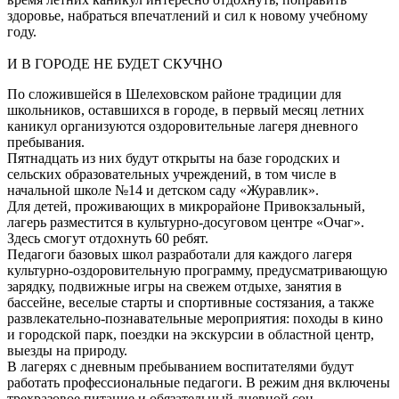
здоровье, набраться впечатлений и сил к новому учебному
году.
И В ГОРОДЕ НЕ БУДЕТ СКУЧНО
По сложившейся в Шелеховском районе традиции для
школьников, оставшихся в городе, в первый месяц летних
каникул организуются оздоровительные лагеря дневного
пребывания.
Пятнадцать из них будут открыты на базе городских и
сельских образовательных учреждений, в том числе в
начальной школе №14 и детском саду «Журавлик».
Для детей, проживающих в микрорайоне Привокзальный,
лагерь разместится в культурно-досуговом центре «Очаг».
Здесь смогут отдохнуть 60 ребят.
Педагоги базовых школ разработали для каждого лагеря
культурно-оздоровительную программу, предусматривающую
зарядку, подвижные игры на свежем отдыхе, занятия в
бассейне, веселые старты и спортивные состязания, а также
развлекательно-познавательные мероприятия: походы в кино
и городской парк, поездки на экскурсии в областной центр,
выезды на природу.
В лагерях с дневным пребыванием воспитателями будут
работать профессиональные педагоги. В режим дня включены
трехразовое питание и обязательный дневной сон.