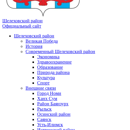
Шелеховский район
Официальный сайт
Шелеховский район
Великая Победа
История
Современный Шелеховский район
Экономика
Здравоохранение
Образование
Природа района
Культура
Спорт
Внешние связи
Город Номи
Ханх Сум
Район Баянзурх
Рыльск
Осинский район
Саянск
Усть-Илимск
Истринский район