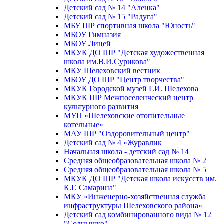
Детский сад № 14 "Аленка"
Детский сад № 15 "Радуга"
МБУ ШР спортивная школа "Юность"
МБОУ Гимназия
МБОУ Лицей
МКУК ДО ШР "Детская художественная
школа им.В.И.Сурикова"
МКУ Шелеховский вестник
МБОУ ДО ШР "Центр творчества"
МКУК Городской музей Г.И. Шелехова
МКУК ШР Межпоселенческий центр
культурного развития
МУП «Шелеховские отопительные
котельные»
МАУ ШР "Оздоровительный центр"
Детский сад № 4 «Журавлик
Начальная школа - детский сад № 14
Средняя общеобразовательная школа № 2
Средняя общеобразовательная школа № 5
МКУК ДО ШР "Детская школа искусств им.
К.Г. Самарина"
МКУ «Инженерно-хозяйственная служба
инфраструктуры Шелеховского района»
Детский сад комбинированного вида № 12
"Солнышко"