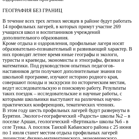
ГЕОГРАФИЯ БЕЗ ГРАНИЦ
В течение всех трех летних месяцев в районе будут работать
14 профильных лагерей, в которых примут участие 269
учащихся школ и воспитанников учреждений
дополнительного образования.
Кроме отдыха и оздоровления, профильные лагеря носят
образовательно-познавательный и развивающий характер. В
них проводят летнее время юные географы и экологи,
туристы и краеведы, экономисты и этнографы, физики и
математики. Под руководством опытных педагогов-
наставников дети получают дополнительные знания по
школьной программе, изучают историю родного края,
совершают походы и экскурсии по историческим местам,
ведут исследовательскую и поисковую работу. Результаты
таких поездок – исследовательские и научные работы, с
которыми школьники выступают на различных научно-
практических конференциях, тематических чтениях.
В этом году шесть профильных лагерей будут развернуты в
Бурятии. Эколого-географический «Радость» школы №2 – в
поселке Аршан, геологический «Вертикаль» школы №6 - в
селе Тунка. А поселок Танхой Кабанского района с 25 июня
по 1 июля станет местом отдыха профильных лагерей
лицеистов: физико-математического, экономического,