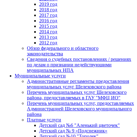
2019 год
2018 год
2017 год
2016 год
2015 год
2014 год
2013 год
2012 год
Обзор федерального и областного
законодательства
Сведения о судебных постановлениях / решениях
по делам о признании недействующими
муниципальных НПА
Муниципальные услуги
Административные регламенты предоставления
муниципальных услуг Шелеховского района
Перечень муниципальных услуг Шелеховского
района, предоставляемых в ГАУ "МФЦ ИО"
Перечень муниципальных услуг, предоставляемых
Администрацией Шелеховского муниципального
района
Платные услуги
Детский сад №6 "Аленький цветочек"
Детский сад № 9 «Подснежник»
Детский сад №10 "Тополек"