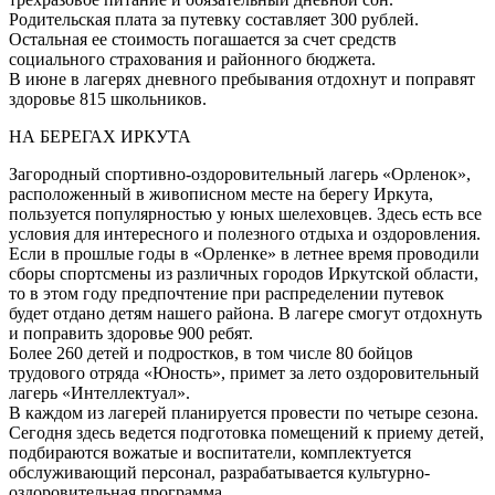
Родительская плата за путевку составляет 300 рублей.
Остальная ее стоимость погашается за счет средств
социального страхования и районного бюджета.
В июне в лагерях дневного пребывания отдохнут и поправят
здоровье 815 школьников.
НА БЕРЕГАХ ИРКУТА
Загородный спортивно-оздоровительный лагерь «Орленок»,
расположенный в живописном месте на берегу Иркута,
пользуется популярностью у юных шелеховцев. Здесь есть все
условия для интересного и полезного отдыха и оздоровления.
Если в прошлые годы в «Орленке» в летнее время проводили
сборы спортсмены из различных городов Иркутской области,
то в этом году предпочтение при распределении путевок
будет отдано детям нашего района. В лагере смогут отдохнуть
и поправить здоровье 900 ребят.
Более 260 детей и подростков, в том числе 80 бойцов
трудового отряда «Юность», примет за лето оздоровительный
лагерь «Интеллектуал».
В каждом из лагерей планируется провести по четыре сезона.
Сегодня здесь ведется подготовка помещений к приему детей,
подбираются вожатые и воспитатели, комплектуется
обслуживающий персонал, разрабатывается культурно-
оздоровительная программа.