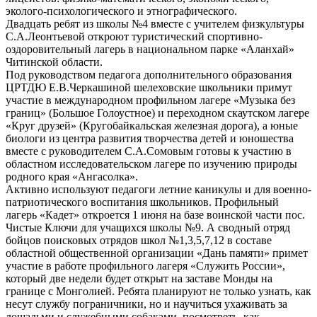
эколого-психологического и этнографического.
Двадцать ребят из школы №4 вместе с учителем физкультуры
С.А.Леонтьевой откроют туристический спортивно-
оздоровительный лагерь в национальном парке «Аланхай»
Читинской области.
Под руководством педагога дополнительного образования
ЦРТДЮ Е.В.Черкашиной шелеховские школьники примут
участие в международном профильном лагере «Музыка без
границ» (Большое Голоустное) и переходном скаутском лагере
«Круг друзей» (Кругобайкальская железная дорога), а юные
биологи из центра развития творчества детей и юношества
вместе с руководителем С.А.Сомовым готовы к участию в
областном исследовательском лагере по изучению природы
родного края «Ангасолка».
Активно используют педагоги летние каникулы и для военно-
патриотического воспитания школьников. Профильный
лагерь «Кадет» откроется 1 июня на базе воинской части пос.
Чистые Ключи для учащихся школы №9. А сводный отряд
бойцов поисковых отрядов школ №1,3,5,7,12 в составе
областной общественной организации «Дань памяти» примет
участие в работе профильного лагеря «Служить России»,
который две недели будет открыт на заставе Монды на
границе с Монголией. Ребята планируют не только узнать, как
несут службу пограничники, но и научиться ухаживать за
лошадьми и служебными собаками, посмотреть, как