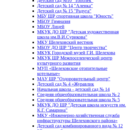
Детский сад №10 "Тополек"
Детский сад № 14 "Аленка"
Детский сад № 15 "Радуга"
МБУ ШР спортивная школа "Юность"
МБОУ Гимназия
МБОУ Лицей
МКУК ДО ШР "Детская художественная
школа им.В.И.Сурикова"
МКУ Шелеховский вестник
МБОУ ДО ШР "Центр творчества"
МКУК Городской музей Г.И. Шелехова
МКУК ШР Межпоселенческий центр
культурного развития
МУП «Шелеховские отопительные
котельные»
МАУ ШР "Оздоровительный центр"
Детский сад № 4 «Журавлик
Начальная школа - детский сад № 14
Средняя общеобразовательная школа № 2
Средняя общеобразовательная школа № 5
МКУК ДО ШР "Детская школа искусств им.
К.Г. Самарина"
МКУ «Инженерно-хозяйственная служба
инфраструктуры Шелеховского района»
Детский сад комбинированного вида № 12