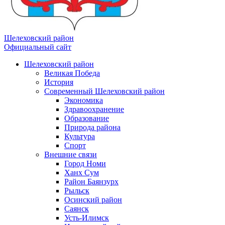
Шелеховский район
Официальный сайт
Шелеховский район
Великая Победа
История
Современный Шелеховский район
Экономика
Здравоохранение
Образование
Природа района
Культура
Спорт
Внешние связи
Город Номи
Ханх Сум
Район Баянзурх
Рыльск
Осинский район
Саянск
Усть-Илимск