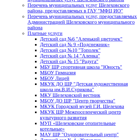
Перечень муниципальных услуг Шелеховского
района, предоставляемых в ГАУ "МФЦ ИО"
Перечень муниципальных услуг, предоставляемых
Администрацией Шелеховского муниципального
района
Платные услуги
Детский сад №6 "Аленький цветочек"
Детский сад № 9 «Подснежник»
Детский сад №10 "Тополек"
Детский сад № 14 "Аленка"
Детский сад № 15 "Радуга"
МБУ ШР спортивная школа "Юность"
МБОУ Гимназия
МБОУ Лицей
МКУК ДО ШР "Детская художественная
школа им.В.И.Сурикова"
МКУ Шелеховский вестник
МБОУ ДО ШР "Центр творчества"
МКУК Городской музей Г.И. Шелехова
МКУК ШР Межпоселенческий центр
культурного развития
МУП «Шелеховские отопительные
котельные»
МАУ ШР "Оздоровительный центр"