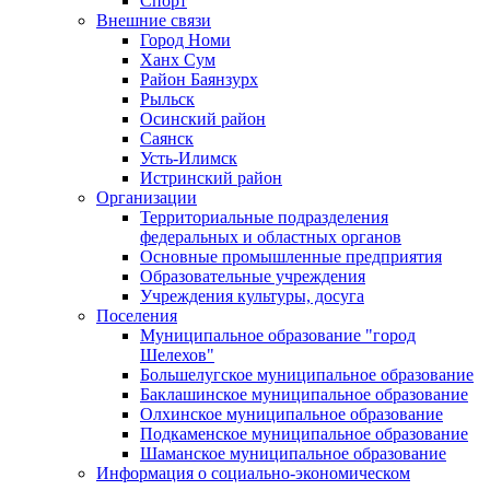
Спорт
Внешние связи
Город Номи
Ханх Сум
Район Баянзурх
Рыльск
Осинский район
Саянск
Усть-Илимск
Истринский район
Организации
Территориальные подразделения
федеральных и областных органов
Основные промышленные предприятия
Образовательные учреждения
Учреждения культуры, досуга
Поселения
Муниципальное образование "город
Шелехов"
Большелугское муниципальное образование
Баклашинское муниципальное образование
Олхинское муниципальное образование
Подкаменское муниципальное образование
Шаманское муниципальное образование
Информация о социально-экономическом