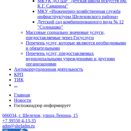
МКУК ДО ШР "Детская школа искусств им.
К.Г. Самарина"
МКУ «Инженерно-хозяйственная служба
инфраструктуры Шелеховского района»
Детский сад комбинированного вида № 12
"Солнышко"
Массовые социально значимые услуги,
предоставляемые через Госуслуги
Перечень услуг, которые являются необходимыми
и обязательными
Перечень услуг, предоставляемых
муниципальными учреждениями и другими
организациями
Антикоррупционная деятельность
КРП
ТИК
...
Главная
Новости
Госпожнадзор информирует
666034, г. Шелехов, улица Ленина, 15
+7 39550 4-13-35
adm@sheladm.ru