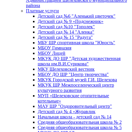
Администрацией Шелеховского муниципального
района
Платные услуги
Детский сад №6 "Аленький цветочек"
Детский сад № 9 «Подснежник»
Детский сад №10 "Тополек"
Детский сад № 14 "Аленка"
Детский сад № 15 "Радуга"
МБУ ШР спортивная школа "Юность"
МБОУ Гимназия
МБОУ Лицей
МКУК ДО ШР "Детская художественная
школа им.В.И.Сурикова"
МКУ Шелеховский вестник
МБОУ ДО ШР "Центр творчества"
МКУК Городской музей Г.И. Шелехова
МКУК ШР Межпоселенческий центр
культурного развития
МУП «Шелеховские отопительные
котельные»
МАУ ШР "Оздоровительный центр"
Детский сад № 4 «Журавлик
Начальная школа - детский сад № 14
Средняя общеобразовательная школа № 2
Средняя общеобразовательная школа № 5