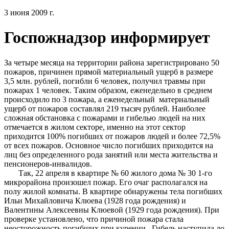
3 июня 2009 г.
Госпожнадзор информирует
За четыре месяца на территории района зарегистрировано 50
пожаров, причинен прямой материальный ущерб в размере
3,5 млн. рублей, погибли 6 человек, получил травмы при
пожарах 1 человек. Таким образом, еженедельно в среднем
происходило по 3 пожара, а еженедельный материальный
ущерб от пожаров составлял 219 тысяч рублей. Наиболее
сложная обстановка с пожарами и гибелью людей на них
отмечается в жилом секторе, именно на этот сектор
приходится 100% погибших от пожаров людей и более 72,5%
от всех пожаров. Основное число погибших приходится на
лиц без определенного рода занятий или места жительства и
пенсионеров-инвалидов.
Так, 22 апреля в квартире № 60 жилого дома № 30 1-го
микрорайона произошел пожар. Его очаг располагался на
полу жилой комнаты. В квартире обнаружены тела погибших
Ильи Михайловича Клюева (1928 года рождения) и
Валентины Алексеевны Клюевой (1929 года рождения). При
проверке установлено, что причиной пожара стала
неосторожность погибших при курении. Гибель наступила до