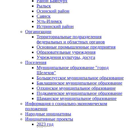
Район Баянзурх
Рыльск
Осинский район
Саянск
Усть-Илимск
Истринский район
Организации
Территориальные подразделения
федеральных и областных органов
Основные промышленные предприятия
Образовательные учреждения
Учреждения культуры, досуга
Поселения
Муниципальное образование "город
Шелехов"
Большелугское муниципальное образование
Баклашинское муниципальное образование
Олхинское муниципальное образование
Подкаменское муниципальное образование
Шаманское муниципальное образование
Информация о социально-экономическом
положении
Народные инициативы
Инициативные проекты
2023 год