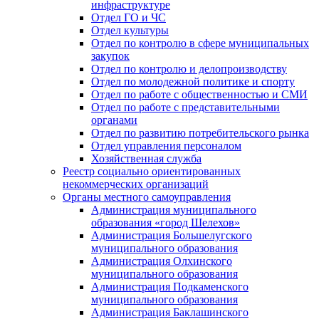
инфраструктуре
Отдел ГО и ЧС
Отдел культуры
Отдел по контролю в сфере муниципальных
закупок
Отдел по контролю и делопроизводству
Отдел по молодежной политике и спорту
Отдел по работе с общественностью и СМИ
Отдел по работе с представительными
органами
Отдел по развитию потребительского рынка
Отдел управления персоналом
Хозяйственная служба
Реестр социально ориентированных
некоммерческих организаций
Органы местного самоуправления
Администрация муниципального
образования «город Шелехов»
Администрация Большелугского
муниципального образования
Администрация Олхинского
муниципального образования
Администрация Подкаменского
муниципального образования
Администрация Баклашинского