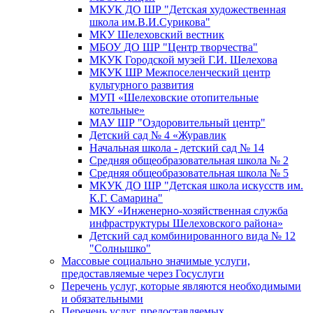
МКУК ДО ШР "Детская художественная
школа им.В.И.Сурикова"
МКУ Шелеховский вестник
МБОУ ДО ШР "Центр творчества"
МКУК Городской музей Г.И. Шелехова
МКУК ШР Межпоселенческий центр
культурного развития
МУП «Шелеховские отопительные
котельные»
МАУ ШР "Оздоровительный центр"
Детский сад № 4 «Журавлик
Начальная школа - детский сад № 14
Средняя общеобразовательная школа № 2
Средняя общеобразовательная школа № 5
МКУК ДО ШР "Детская школа искусств им.
К.Г. Самарина"
МКУ «Инженерно-хозяйственная служба
инфраструктуры Шелеховского района»
Детский сад комбинированного вида № 12
"Солнышко"
Массовые социально значимые услуги,
предоставляемые через Госуслуги
Перечень услуг, которые являются необходимыми
и обязательными
Перечень услуг, предоставляемых