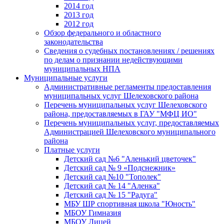
2014 год
2013 год
2012 год
Обзор федерального и областного
законодательства
Сведения о судебных постановлениях / решениях
по делам о признании недействующими
муниципальных НПА
Муниципальные услуги
Административные регламенты предоставления
муниципальных услуг Шелеховского района
Перечень муниципальных услуг Шелеховского
района, предоставляемых в ГАУ "МФЦ ИО"
Перечень муниципальных услуг, предоставляемых
Администрацией Шелеховского муниципального
района
Платные услуги
Детский сад №6 "Аленький цветочек"
Детский сад № 9 «Подснежник»
Детский сад №10 "Тополек"
Детский сад № 14 "Аленка"
Детский сад № 15 "Радуга"
МБУ ШР спортивная школа "Юность"
МБОУ Гимназия
МБОУ Лицей