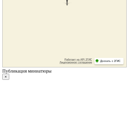
Публикация миниатюры
×