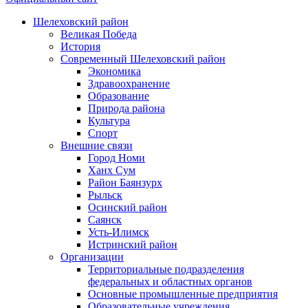
Шелеховский район
Великая Победа
История
Современный Шелеховский район
Экономика
Здравоохранение
Образование
Природа района
Культура
Спорт
Внешние связи
Город Номи
Ханх Сум
Район Баянзурх
Рыльск
Осинский район
Саянск
Усть-Илимск
Истринский район
Организации
Территориальные подразделения
федеральных и областных органов
Основные промышленные предприятия
Образовательные учреждения