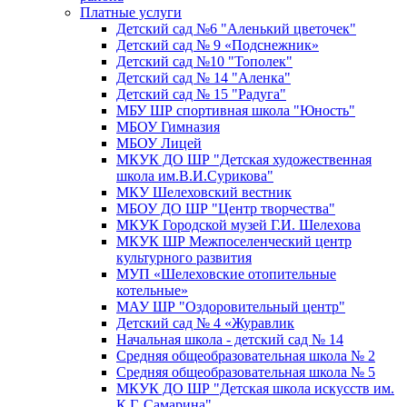
Платные услуги
Детский сад №6 "Аленький цветочек"
Детский сад № 9 «Подснежник»
Детский сад №10 "Тополек"
Детский сад № 14 "Аленка"
Детский сад № 15 "Радуга"
МБУ ШР спортивная школа "Юность"
МБОУ Гимназия
МБОУ Лицей
МКУК ДО ШР "Детская художественная
школа им.В.И.Сурикова"
МКУ Шелеховский вестник
МБОУ ДО ШР "Центр творчества"
МКУК Городской музей Г.И. Шелехова
МКУК ШР Межпоселенческий центр
культурного развития
МУП «Шелеховские отопительные
котельные»
МАУ ШР "Оздоровительный центр"
Детский сад № 4 «Журавлик
Начальная школа - детский сад № 14
Средняя общеобразовательная школа № 2
Средняя общеобразовательная школа № 5
МКУК ДО ШР "Детская школа искусств им.
К.Г. Самарина"