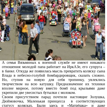
А семья Вязьминых к военной службе не имеют никакого
отношения: молодой папа работает на ИркАЗе, его супруга –
в банке. Откуда же появилась мысль превратить коляску сына
Влада в небесно-голубой бомбардировщик, сказать сложно.
Но, ступив на новую для себя тропинку, увлеклись
творчеством на всю катушку. Предназначение их техники
вполне мирное, потому вместо бомб под крыльями даже
укрепили две увесистых бутылки с молоком.
Своим присутствием парад почтили настоящие Золушка,
Дюймовочка, Маленькая принцесса в соответствующих
статусу колясках. Были здесь и «Матрёшка» и даже