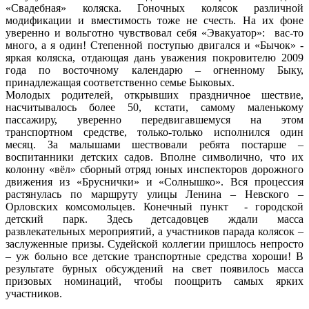
«Свадебная» коляска. Гоночных колясок различной
модификации и вместимость тоже не счесть. На их фоне
уверенно и вольготно чувствовал себя «Эвакуатор»: вас-то
много, а я один! Степенной поступью двигался и «Бычок» -
яркая коляска, отдающая дань уважения покровителю 2009
года по восточному календарю – огненному Быку,
принадлежащая соответственно семье Быковых.
Молодых родителей, открывших праздничное шествие,
насчитывалось более 50, кстати, самому маленькому
пассажиру, уверенно передвигавшемуся на этом
транспортном средстве, только-только исполнился один
месяц. За малышами шествовали ребята постарше –
воспитанники детских садов. Вполне символично, что их
колонну «вёл» сборный отряд юных инспекторов дорожного
движения из «Бруснички» и «Солнышко». Вся процессия
растянулась по маршруту улицы Ленина – Невского –
Орловских комсомольцев. Конечный пункт - городской
детский парк. Здесь детсадовцев ждали масса
развлекательных мероприятий, а участников парада колясок –
заслуженные призы. Судейской коллегии пришлось непросто
– уж больно все детские транспортные средства хороши! В
результате бурных обсуждений на свет появилось масса
призовых номинаций, чтобы поощрить самых ярких
участников.