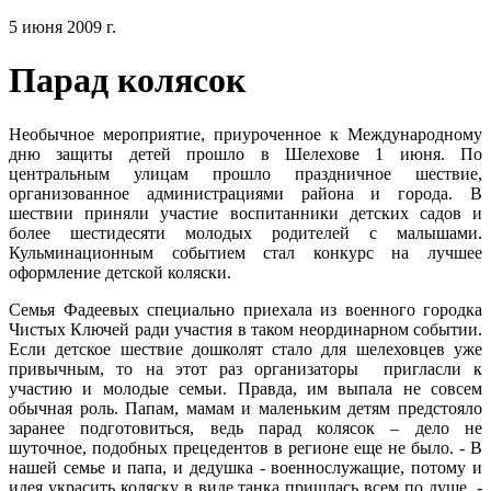
5 июня 2009 г.
Парад колясок
Необычное мероприятие, приуроченное к Международному
дню защиты детей прошло в Шелехове 1 июня. По
центральным улицам прошло праздничное шествие,
организованное администрациями района и города. В
шествии приняли участие воспитанники детских садов и
более шестидесяти молодых родителей с малышами.
Кульминационным событием стал конкурс на лучшее
оформление детской коляски.
Семья Фадеевых специально приехала из военного городка
Чистых Ключей ради участия в таком неординарном событии.
Если детское шествие дошколят стало для шелеховцев уже
привычным, то на этот раз организаторы пригласли к
участию и молодые семьи. Правда, им выпала не совсем
обычная роль. Папам, мамам и маленьким детям предстояло
заранее подготовиться, ведь парад колясок – дело не
шуточное, подобных прецедентов в регионе еще не было. - В
нашей семье и папа, и дедушка - военнослужащие, потому и
идея украсить коляску в виде танка пришлась всем по душе, -