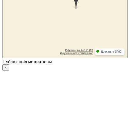
Публикация миниатюры
×