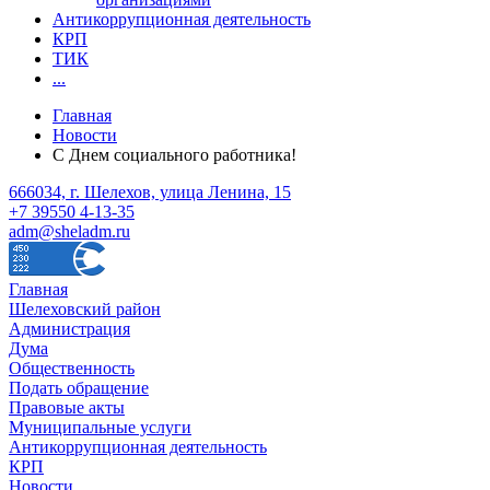
Антикоррупционная деятельность
КРП
ТИК
...
Главная
Новости
С Днем социального работника!
666034, г. Шелехов, улица Ленина, 15
+7 39550 4-13-35
adm@sheladm.ru
Главная
Шелеховский район
Администрация
Дума
Общественность
Подать обращение
Правовые акты
Муниципальные услуги
Антикоррупционная деятельность
КРП
Новости