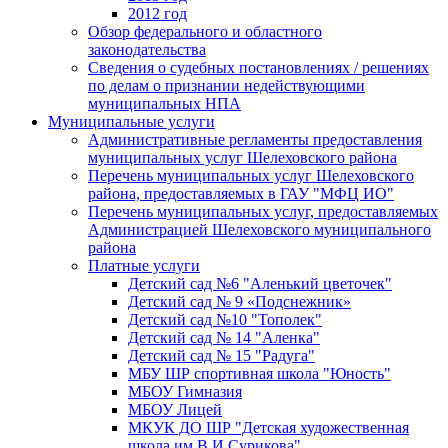
2012 год
Обзор федерального и областного
законодательства
Сведения о судебных постановлениях / решениях
по делам о признании недействующими
муниципальных НПА
Муниципальные услуги
Административные регламенты предоставления
муниципальных услуг Шелеховского района
Перечень муниципальных услуг Шелеховского
района, предоставляемых в ГАУ "МФЦ ИО"
Перечень муниципальных услуг, предоставляемых
Администрацией Шелеховского муниципального
района
Платные услуги
Детский сад №6 "Аленький цветочек"
Детский сад № 9 «Подснежник»
Детский сад №10 "Тополек"
Детский сад № 14 "Аленка"
Детский сад № 15 "Радуга"
МБУ ШР спортивная школа "Юность"
МБОУ Гимназия
МБОУ Лицей
МКУК ДО ШР "Детская художественная
школа им.В.И.Сурикова"