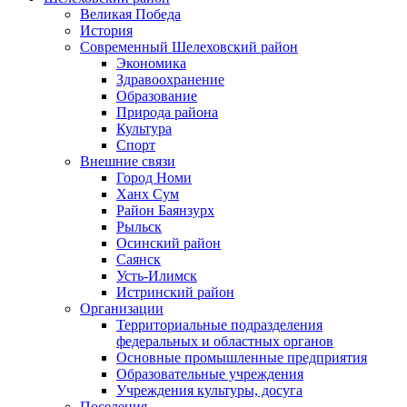
Великая Победа
История
Современный Шелеховский район
Экономика
Здравоохранение
Образование
Природа района
Культура
Спорт
Внешние связи
Город Номи
Ханх Сум
Район Баянзурх
Рыльск
Осинский район
Саянск
Усть-Илимск
Истринский район
Организации
Территориальные подразделения
федеральных и областных органов
Основные промышленные предприятия
Образовательные учреждения
Учреждения культуры, досуга
Поселения