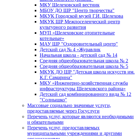
МКУ Шелеховский вестник
МБОУ ДО ШР "Центр творчества"
МКУК Городской музей Г.И. Шелехова
МКУК ШР Межпоселенческий центр
культурного развития
МУП «Шелеховские отопительные
котельные»
МАУ ШР "Оздоровительный центр"
Детский сад № 4 «Журавлик
Начальная школа - детский сад № 14
Средняя общеобразовательная школа № 2
Средняя общеобразовательная школа № 5
МКУК ДО ШР "Детская школа искусств им.
К.Г. Самарина"
МКУ «Инженерно-хозяйственная служба
инфраструктуры Шелеховского района»
Детский сад комбинированного вида № 12
"Солнышко"
Массовые социально значимые услуги,
предоставляемые через Госуслуги
Перечень услуг, которые являются необходимыми
и обязательными
Перечень услуг, предоставляемых
муниципальными учреждениями и другими
организациями