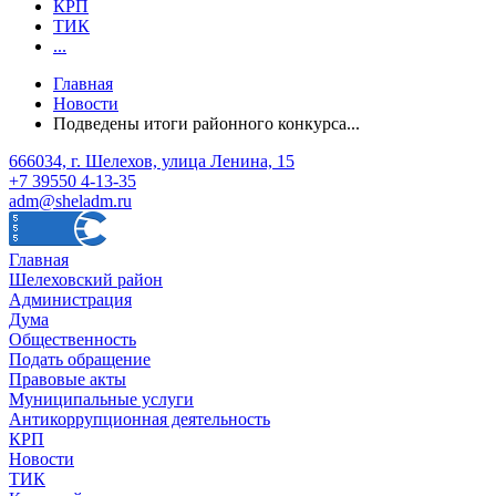
КРП
ТИК
...
Главная
Новости
Подведены итоги районного конкурса...
666034, г. Шелехов, улица Ленина, 15
+7 39550 4-13-35
adm@sheladm.ru
Главная
Шелеховский район
Администрация
Дума
Общественность
Подать обращение
Правовые акты
Муниципальные услуги
Антикоррупционная деятельность
КРП
Новости
ТИК