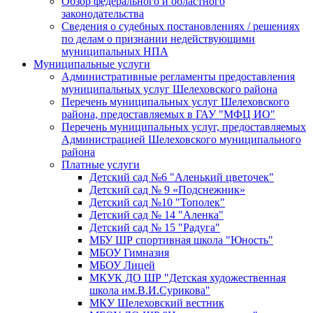
Обзор федерального и областного
законодательства
Сведения о судебных постановлениях / решениях
по делам о признании недействующими
муниципальных НПА
Муниципальные услуги
Административные регламенты предоставления
муниципальных услуг Шелеховского района
Перечень муниципальных услуг Шелеховского
района, предоставляемых в ГАУ "МФЦ ИО"
Перечень муниципальных услуг, предоставляемых
Администрацией Шелеховского муниципального
района
Платные услуги
Детский сад №6 "Аленький цветочек"
Детский сад № 9 «Подснежник»
Детский сад №10 "Тополек"
Детский сад № 14 "Аленка"
Детский сад № 15 "Радуга"
МБУ ШР спортивная школа "Юность"
МБОУ Гимназия
МБОУ Лицей
МКУК ДО ШР "Детская художественная
школа им.В.И.Сурикова"
МКУ Шелеховский вестник