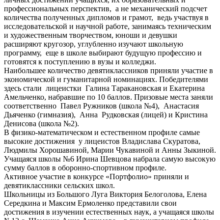
профессиональных перспектив, а не механический подсчет
количества полученных дипломов и грамот, ведь участвуя в
исследовательской и научной работе, занимаясь техническим
и художественным творчеством, юноши и девушки
расширяют кругозор, углубленно изучают школьную
программу, еще в школе выбирают будущую профессию и
готовятся к поступлению в вузы и колледжи.
Наибольшее количество девятиклассников приняли участие в
экономической и гуманитарной номинациях. Победителями
здесь стали лицеистки Галина Таракановская и Екатерина
Амельченко, набравшие по 10 баллов. Призовые места заняли
соответственно Павел Ружников (школа №4), Анастасия
Дьяченко (гимназия), Анна Рудковская (лицей) и Кристина
Денисова (школа №2).
В физико-математическом и естественном профиле самые
высокие достижения у лицеистов Владислава Скуратова,
Людмилы Хорошавиной, Марии Чукавиной и Анны Зыкиной.
Учащаяся школы №6 Ирина Шевцова набрала самую высокую
сумму баллов в оборонно-спортивном профиле.
Активное участие в конкурсе «Портфолио» приняли и
девятиклассники сельских школ.
Школьницы из Большого Луга Виктория Белоголова, Елена
Середкина и Максим Ермоленко представили свои
достижения в изучении естественных наук, а учащаяся школы