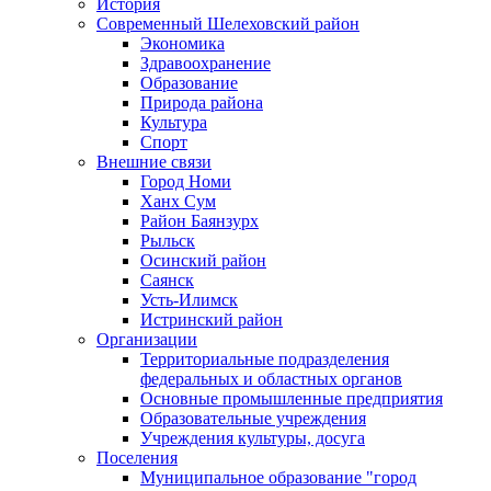
История
Современный Шелеховский район
Экономика
Здравоохранение
Образование
Природа района
Культура
Спорт
Внешние связи
Город Номи
Ханх Сум
Район Баянзурх
Рыльск
Осинский район
Саянск
Усть-Илимск
Истринский район
Организации
Территориальные подразделения
федеральных и областных органов
Основные промышленные предприятия
Образовательные учреждения
Учреждения культуры, досуга
Поселения
Муниципальное образование "город