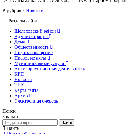
№12 с. Шаманка Анна Акчимова – в гуманитарном профиле.
В рубрике:
Новости
Разделы сайта
Шелеховский район
Администрация
Дума
Общественность
Подать обращение
Правовые акты
Муниципальные услуги
Антикоррупционная деятельность
КРП
Новости
ТИК
Карта сайта
Архив
Электронная очередь
Поиск
Закрыть
Найти
Найти
Подать обращение