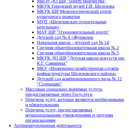
МБОУ ДО ШР "Центр творчества"
МКУК Городской музей Г.И. Шелехова
МКУК ШР Межпоселенческий центр
культурного развития
МУП «Шелеховские отопительные
котельные»
МАУ ШР "Оздоровительный центр"
Детский сад № 4 «Журавлик
Начальная школа - детский сад № 14
Средняя общеобразовательная школа № 2
Средняя общеобразовательная школа № 5
МКУК ДО ШР "Детская школа искусств им.
К.Г. Самарина"
МКУ «Инженерно-хозяйственная служба
инфраструктуры Шелеховского района»
Детский сад комбинированного вида № 12
"Солнышко"
Массовые социально значимые услуги,
предоставляемые через Госуслуги
Перечень услуг, которые являются необходимыми
и обязательными
Перечень услуг, предоставляемых
муниципальными учреждениями и другими
организациями
Антикоррупционная деятельность