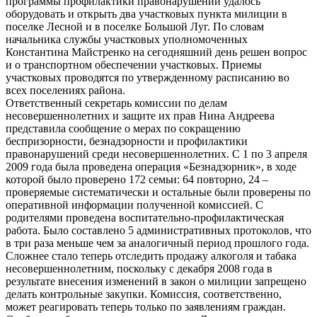
программы профилактики правонарушений удалось
оборудовать и открыть два участковых пункта милиции в
поселке Лесной и в поселке Большой Луг. По словам
начальника службы участковых уполномоченных
Константина Майстренко на сегодняшний день решен вопрос
и о транспортном обеспечении участковых. Приемы
участковых проводятся по утвержденному расписанию во
всех поселениях района.
Ответственный секретарь комиссии по делам
несовершеннолетних и защите их прав Нина Андреева
представила сообщение о мерах по сокращению
беспризорности, безнадзорности и профилактики
правонарушений среди несовершеннолетних. С 1 по 3 апреля
2009 года была проведена операция «Безнадзорник», в ходе
которой было проверено 172 семьи: 64 повторно, 24 –
проверяемые систематически и остальные были проверены по
оперативной информации полученной комиссией. С
родителями проведена воспитательно-профилактическая
работа. Было составлено 5 административных протоколов, что
в три раза меньше чем за аналогичный период прошлого года.
Сложнее стало теперь отследить продажу алкоголя и табака
несовершеннолетним, поскольку с декабря 2008 года в
результате внесения изменений в закон о милиции запрещено
делать контрольные закупки. Комиссия, соответственно,
может реагировать теперь только по заявлениям граждан.