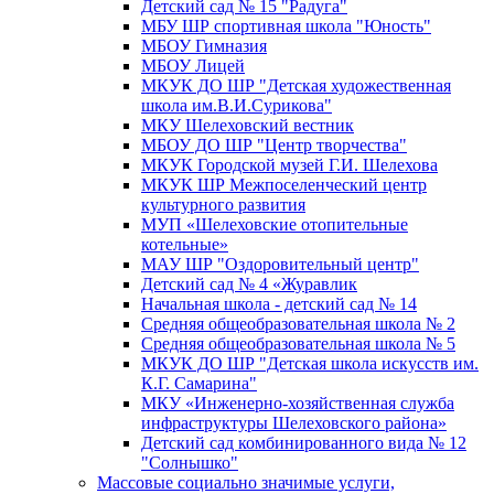
Детский сад № 15 "Радуга"
МБУ ШР спортивная школа "Юность"
МБОУ Гимназия
МБОУ Лицей
МКУК ДО ШР "Детская художественная
школа им.В.И.Сурикова"
МКУ Шелеховский вестник
МБОУ ДО ШР "Центр творчества"
МКУК Городской музей Г.И. Шелехова
МКУК ШР Межпоселенческий центр
культурного развития
МУП «Шелеховские отопительные
котельные»
МАУ ШР "Оздоровительный центр"
Детский сад № 4 «Журавлик
Начальная школа - детский сад № 14
Средняя общеобразовательная школа № 2
Средняя общеобразовательная школа № 5
МКУК ДО ШР "Детская школа искусств им.
К.Г. Самарина"
МКУ «Инженерно-хозяйственная служба
инфраструктуры Шелеховского района»
Детский сад комбинированного вида № 12
"Солнышко"
Массовые социально значимые услуги,