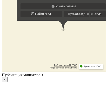
Публикация миниатюры
×