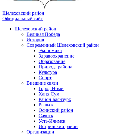
Шелеховский район
Официальный сайт
Шелеховский район
Великая Победа
История
Современный Шелеховский район
Экономика
Здравоохранение
Образование
Природа района
Культура
Спорт
Внешние связи
Город Номи
Ханх Сум
Район Баянзурх
Рыльск
Осинский район
Саянск
Усть-Илимск
Истринский район
Организации