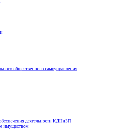
"
ии
льного общественного самоуправления
 обеспечения деятельности КДНиЗП
м имуществом