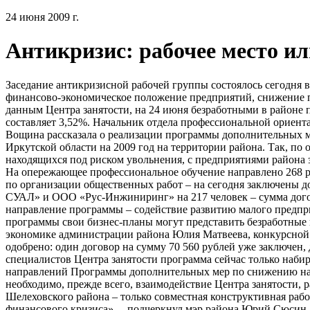
24 июня 2009 г.
Антикризис: рабочее место ил
Заседание антикризисной рабочей группы состоялось сегодня 
финансово-экономическое положение предприятий, снижение
данным Центра занятости, на 24 июня безработными в районе 
составляет 3,52%. Начальник отдела профессиональной ориен
Вощина рассказала о реализации программы дополнительных 
Иркутской области на 2009 год на территории района. Так, по
находящихся под риском увольнения, с предприятиями района з
На опережающее профессиональное обучение направлено 268 р
по организации общественных работ – на сегодня заключены
СУАЛ» и ООО «Рус-Инжиниринг» на 217 человек – сумма догово
направление программы – содействие развитию малого предпр
программы свои бизнес-планы могут представить безработные 
экономике администрации района Юлия Матвеева, конкурсной к
одобрено: один договор на сумму 70 560 рублей уже заключен,
специалистов Центра занятости программа сейчас только наби
направлений Программы дополнительных мер по снижению нап
необходимо, прежде всего, взаимодействие Центра занятости,
Шелеховского района – только совместная конструктивная раб
финансового кризиса», – подчеркнул мэр района Юрий Сюсин.