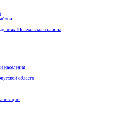
а
района
ждениях Шелеховского района
и населения
кутской области
ганизаций