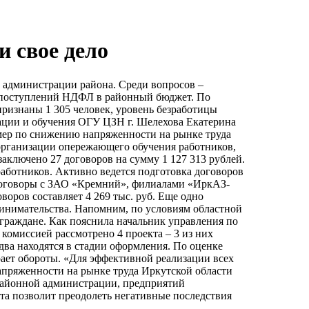
и свое дело
в администрации района. Среди вопросов –
 поступлений НДФЛ в районный бюджет. По
признаны 1 305 человек, уровень безработицы
тации и обучения ОГУ ЦЗН г. Шелехова Екатерина
мер по снижению напряженности на рынке труда
 организации опережающего обучения работников,
аключено 27 договоров на сумму 1 127 313 рублей.
аботников. Активно ведется подготовка договоров
 договоры с ЗАО «Кремний», филиалами «ИркАЗ-
ров составляет 4 269 тыс. руб. Еще одно
инимательства. Напомним, по условиям областной
граждане. Как пояснила начальник управления по
омиссией рассмотрено 4 проекта – 3 из них
 два находятся в стадии оформления. По оценке
рает обороты. «Для эффективной реализации всех
ряженности на рынке труда Иркутской области
 районной администрации, предприятий
ота позволит преодолеть негативные последствия