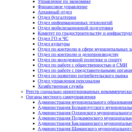
Управление по экономике
Финансовое управление
Архивный отдел
Отдел бухгалтерии
Отдел информационных технологий
Отдел мобилизационной подготовки
Комитет по градостроительству и инфраструк
Отдел ГО и ЧС
Отдел культуры
Отдел по контролю в сфере муниципальных з
Отдел по контролю и делопроизводству
Отдел по молодежной политике и спорту
Отдел по работе с общественностью и СМИ
Отдел по работе с представительными органа
Отдел по развитию потребительского рынка
Отдел управления персоналом
Хозяйственная служба
Реестр социально ориентированных некоммерчески
Органы местного самоуправления
Администрация муниципального образования
Администрация Большелугского муниципальн
Администрация Олхинского муниципального 
Администрация Подкаменского муниципально
Администрация Баклашинского муниципально
Администрация Шаманского муниципального