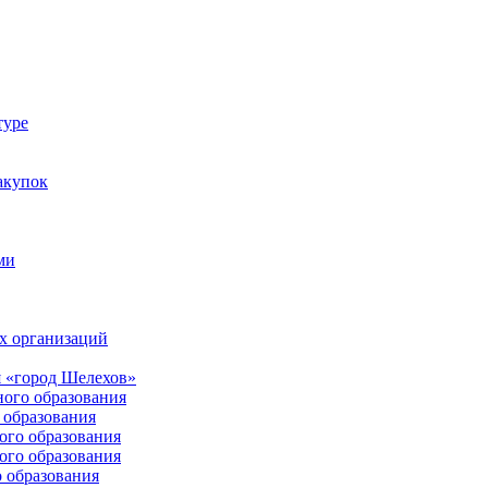
туре
акупок
ми
х организаций
 «город Шелехов»
ого образования
образования
го образования
го образования
 образования