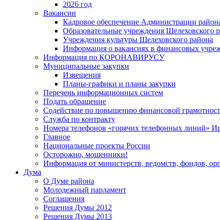
2026 год
Вакансии
Кадровое обеспечение Администрации район
Образовательные учреждения Шелеховского 
Учреждения культуры Шелеховского района
Информация о вакансиях в финансовых учре
Информация по КОРОНАВИРУСУ
Муниципальные закупки
Извещения
Планы-графики и планы закупки
Перечень информационных систем
Подать обращение
Содействие по повышению финансовой грамотност
Служба по контракту
Номера телефонов «горячих телефонных линий» Ир
Главное
Национальные проекты России
Осторожно, мошенники!
Информация от министерств, ведомств, фондов, ор
Дума
О Думе района
Молодежный парламент
Соглашения
Решения Думы 2012
Решения Думы 2013