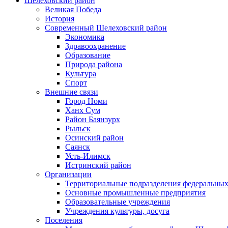
Шелеховский район
Великая Победа
История
Современный Шелеховский район
Экономика
Здравоохранение
Образование
Природа района
Культура
Спорт
Внешние связи
Город Номи
Ханх Сум
Район Баянзурх
Рыльск
Осинский район
Саянск
Усть-Илимск
Истринский район
Организации
Территориальные подразделения федеральных
Основные промышленные предприятия
Образовательные учреждения
Учреждения культуры, досуга
Поселения