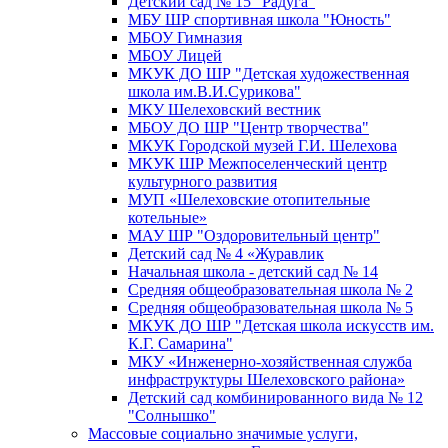
Детский сад № 15 "Радуга"
МБУ ШР спортивная школа "Юность"
МБОУ Гимназия
МБОУ Лицей
МКУК ДО ШР "Детская художественная
школа им.В.И.Сурикова"
МКУ Шелеховский вестник
МБОУ ДО ШР "Центр творчества"
МКУК Городской музей Г.И. Шелехова
МКУК ШР Межпоселенческий центр
культурного развития
МУП «Шелеховские отопительные
котельные»
МАУ ШР "Оздоровительный центр"
Детский сад № 4 «Журавлик
Начальная школа - детский сад № 14
Средняя общеобразовательная школа № 2
Средняя общеобразовательная школа № 5
МКУК ДО ШР "Детская школа искусств им.
К.Г. Самарина"
МКУ «Инженерно-хозяйственная служба
инфраструктуры Шелеховского района»
Детский сад комбинированного вида № 12
"Солнышко"
Массовые социально значимые услуги,