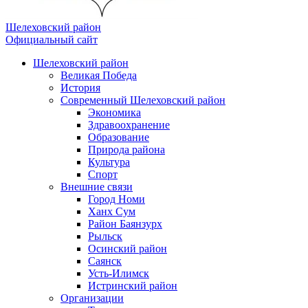
Шелеховский район
Официальный сайт
Шелеховский район
Великая Победа
История
Современный Шелеховский район
Экономика
Здравоохранение
Образование
Природа района
Культура
Спорт
Внешние связи
Город Номи
Ханх Сум
Район Баянзурх
Рыльск
Осинский район
Саянск
Усть-Илимск
Истринский район
Организации