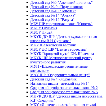
Детский сад №6 "Аленький цветочек"
Детский сад № 9 «Подснежник»
Детский сад №10 "Тополек"
Детский сад № 14 "Аленка"
Детский сад № 15 "Радуга"
МБУ ШР спортивная школа "Юность"
МБОУ Гимназия
МБОУ Лицей
МКУК ДО ШР "Детская художественная
школа им.В.И.Сурикова"
МКУ Шелеховский вестник
МБОУ ДО ШР "Центр творчества"
МКУК Городской музей Г.И. Шелехова
МКУК ШР Межпоселенческий центр
культурного развития
МУП «Шелеховские отопительные
котельные»
МАУ ШР "Оздоровительный центр"
Детский сад № 4 «Журавлик
Начальная школа - детский сад № 14
Средняя общеобразовательная школа № 2
Средняя общеобразовательная школа № 5
МКУК ДО ШР "Детская школа искусств им.
К.Г. Самарина"
МКУ «Инженерно-хозяйственная служба