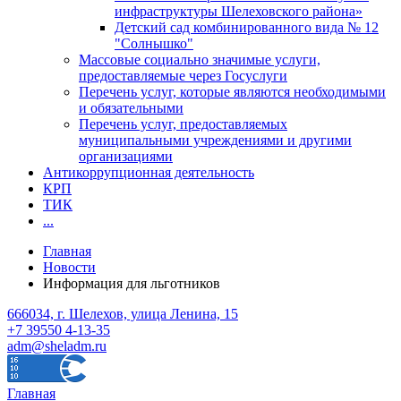
инфраструктуры Шелеховского района»
Детский сад комбинированного вида № 12
"Солнышко"
Массовые социально значимые услуги,
предоставляемые через Госуслуги
Перечень услуг, которые являются необходимыми
и обязательными
Перечень услуг, предоставляемых
муниципальными учреждениями и другими
организациями
Антикоррупционная деятельность
КРП
ТИК
...
Главная
Новости
Информация для льготников
666034, г. Шелехов, улица Ленина, 15
+7 39550 4-13-35
adm@sheladm.ru
Главная