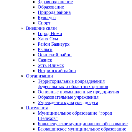
Здравоохранение
Образование
Природа района
Культура
Спорт
Внешние связи
Город Номи
Ханх Сум
Район Баянзурх
Рыльск
Осинский район
Саянск
Усть-Илимск
Истринский район
Организации
Территориальные подразделения
федеральных и областных органов
Основные промышленные предприятия
Образовательные учреждения
Учреждения культуры, досуга
Поселения
Муниципальное образование "город
Шелехов"
Большелугское муниципальное образование
Баклашинское муниципальное образование