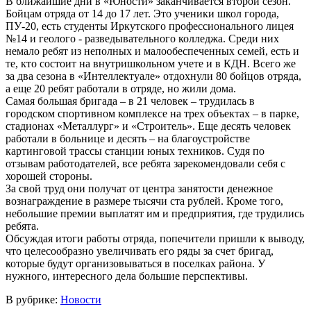
В ближайшие дни в «Юности» заканчивается второй сезон.
Бойцам отряда от 14 до 17 лет. Это ученики школ города,
ПУ-20, есть студенты Иркутского профессионального лицея
№14 и геолого - разведывательного колледжа. Среди них
немало ребят из неполных и малообеспеченных семей, есть и
те, кто состоит на внутришкольном учете и в КДН. Всего же
за два сезона в «Интеллектуале» отдохнули 80 бойцов отряда,
а еще 20 ребят работали в отряде, но жили дома.
Самая большая бригада – в 21 человек – трудилась в
городском спортивном комплексе на трех объектах – в парке,
стадионах «Металлург» и «Строитель». Еще десять человек
работали в больнице и десять – на благоустройстве
картинговой трассы станции юных техников. Судя по
отзывам работодателей, все ребята зарекомендовали себя с
хорошей стороны.
За свой труд они получат от центра занятости денежное
вознаграждение в размере тысячи ста рублей. Кроме того,
небольшие премии выплатят им и предприятия, где трудились
ребята.
Обсуждая итоги работы отряда, попечители пришли к выводу,
что целесообразно увеличивать его ряды за счет бригад,
которые будут организовываться в поселках района. У
нужного, интересного дела большие перспективы.
В рубрике:
Новости