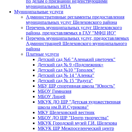
по делам о признании недействующими
муниципальных НПА
Муниципальные услуги
Административные регламенты предоставления
муниципальных услуг Шелеховского района
Перечень муниципальных услуг Шелеховского
района, предоставляемых в ГАУ "МФЦ ИО"
Перечень муниципальных услуг, предоставляемых
Администрацией Шелеховского муниципального
района
Платные услуги
Детский сад №6 "Аленький цветочек"
Детский сад № 9 «Подснежник»
Детский сад №10 "Тополек"
Детский сад № 14 "Аленка"
Детский сад № 15 "Радуга"
МБУ ШР спортивная школа "Юность"
МБОУ Гимназия
МБОУ Лицей
МКУК ДО ШР "Детская художественная
школа им.В.И.Сурикова"
МКУ Шелеховский вестник
МБОУ ДО ШР "Центр творчества"
МКУК Городской музей Г.И. Шелехова
МКУК ШР Межпоселенческий центр