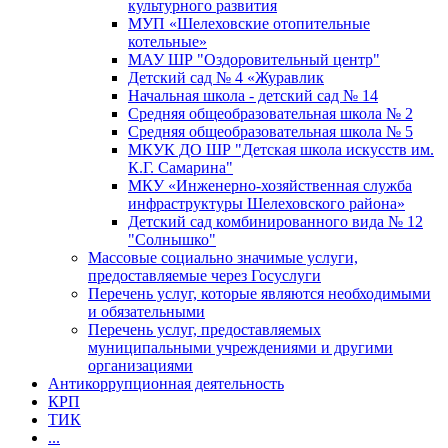
культурного развития
МУП «Шелеховские отопительные
котельные»
МАУ ШР "Оздоровительный центр"
Детский сад № 4 «Журавлик
Начальная школа - детский сад № 14
Средняя общеобразовательная школа № 2
Средняя общеобразовательная школа № 5
МКУК ДО ШР "Детская школа искусств им.
К.Г. Самарина"
МКУ «Инженерно-хозяйственная служба
инфраструктуры Шелеховского района»
Детский сад комбинированного вида № 12
"Солнышко"
Массовые социально значимые услуги,
предоставляемые через Госуслуги
Перечень услуг, которые являются необходимыми
и обязательными
Перечень услуг, предоставляемых
муниципальными учреждениями и другими
организациями
Антикоррупционная деятельность
КРП
ТИК
...