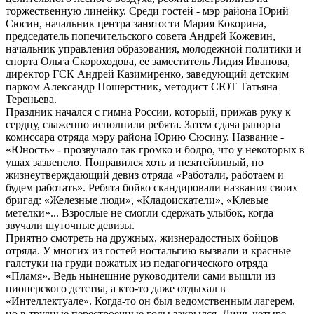
торжественную линейку. Среди гостей - мэр района Юрий
Сюсин, начальник центра занятости Мария Кокорина,
председатель попечительского совета Андрей Кожевин,
начальник управления образования, молодежной политики и
спорта Ольга Скороходова, ее заместитель Лидия Иванова,
директор ГСК Андрей Казимиренко, заведующий детским
парком Александр Пошерстник, методист СЮТ Татьяна
Тереньева.
Праздник начался с гимна России, который, прижав руку к
сердцу, слаженно исполнили ребята. Затем сдача рапорта
комиссара отряда мэру района Юрию Сюсину. Название -
«Юность» - прозвучало так громко и бодро, что у некоторых в
ушах зазвенело. Понравился хоть и незатейливый, но
жизнеутверждающий девиз отряда «Работали, работаем и
будем работать». Ребята бойко скандировали названия своих
бригад: «Железные люди», «Кладоискатели», «Клевые
метелки»... Взрослые не смогли сдержать улыбок, когда
звучали шуточные девизы.
Приятно смотреть на дружных, жизнерадостных бойцов
отряда. У многих из гостей ностальгию вызвали и красные
галстуки на груди вожатых из педагогического отряда
«Пламя». Ведь нынешние руководители сами вышли из
пионерского детства, а кто-то даже отдыхал в
«Интеллектуале». Когда-то он был ведомственным лагерем,
но в трудные перестроечные годы закрылся. Лишь четыре