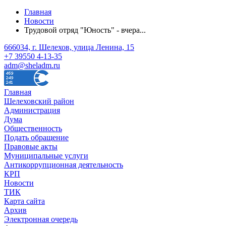
Главная
Новости
Трудовой отряд "Юность" - вчера...
666034, г. Шелехов, улица Ленина, 15
+7 39550 4-13-35
adm@sheladm.ru
Главная
Шелеховский район
Администрация
Дума
Общественность
Подать обращение
Правовые акты
Муниципальные услуги
Антикоррупционная деятельность
КРП
Новости
ТИК
Карта сайта
Архив
Электронная очередь