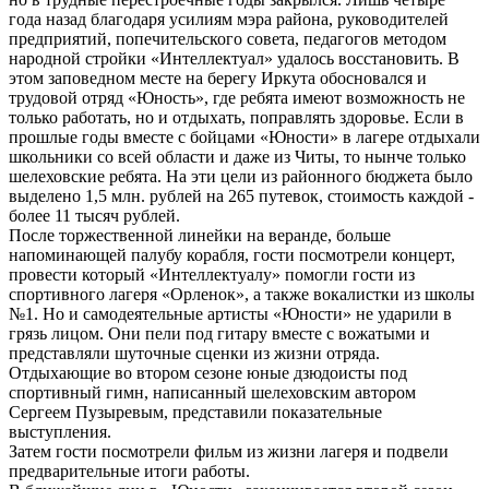
года назад благодаря усилиям мэра района, руководителей
предприятий, попечительского совета, педагогов методом
народной стройки «Интеллектуал» удалось восстановить. В
этом заповедном месте на берегу Иркута обосновался и
трудовой отряд «Юность», где ребята имеют возможность не
только работать, но и отдыхать, поправлять здоровье. Если в
прошлые годы вместе с бойцами «Юности» в лагере отдыхали
школьники со всей области и даже из Читы, то нынче только
шелеховские ребята. На эти цели из районного бюджета было
выделено 1,5 млн. рублей на 265 путевок, стоимость каждой -
более 11 тысяч рублей.
После торжественной линейки на веранде, больше
напоминающей палубу корабля, гости посмотрели концерт,
провести который «Интеллектуалу» помогли гости из
спортивного лагеря «Орленок», а также вокалистки из школы
№1. Но и самодеятельные артисты «Юности» не ударили в
грязь лицом. Они пели под гитару вместе с вожатыми и
представляли шуточные сценки из жизни отряда.
Отдыхающие во втором сезоне юные дзюдоисты под
спортивный гимн, написанный шелеховским автором
Сергеем Пузыревым, представили показательные
выступления.
Затем гости посмотрели фильм из жизни лагеря и подвели
предварительные итоги работы.