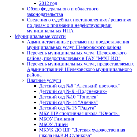
2012 год
Обзор федерального и областного
законодательства
Сведения о судебных постановлениях / решениях
по делам о признании недействующими
муниципальных НПА
Муниципальные услуги
Административные регламенты предоставления
муниципальных услуг Шелеховского района
Перечень муниципальных услуг Шелеховского
района, предоставляемых в ГАУ "МФЦ ИО"
Перечень муниципальных услуг, предоставляемых
Администрацией Шелеховского муниципального
района
Платные услуги
Детский сад №6 "Аленький цветочек"
Детский сад № 9 «Подснежник»
Детский сад №10 "Тополек"
Детский сад № 14 "Аленка"
Детский сад № 15 "Радуга"
МБУ ШР спортивная школа "Юность"
МБОУ Гимназия
МБОУ Лицей
МКУК ДО ШР "Детская художественная
школа им.В.И.Сурикова"