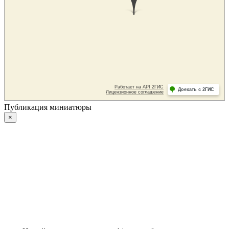
Публикация миниатюры
×