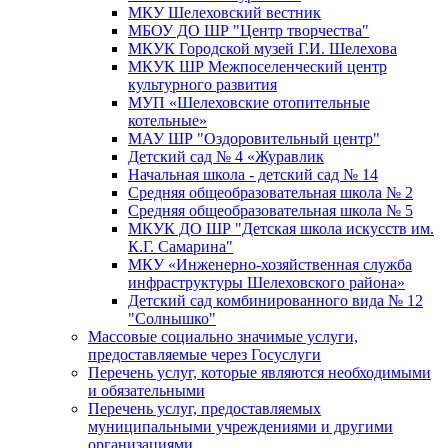
МКУ Шелеховский вестник
МБОУ ДО ШР "Центр творчества"
МКУК Городской музей Г.И. Шелехова
МКУК ШР Межпоселенческий центр
культурного развития
МУП «Шелеховские отопительные
котельные»
МАУ ШР "Оздоровительный центр"
Детский сад № 4 «Журавлик
Начальная школа - детский сад № 14
Средняя общеобразовательная школа № 2
Средняя общеобразовательная школа № 5
МКУК ДО ШР "Детская школа искусств им.
К.Г. Самарина"
МКУ «Инженерно-хозяйственная служба
инфраструктуры Шелеховского района»
Детский сад комбинированного вида № 12
"Солнышко"
Массовые социально значимые услуги,
предоставляемые через Госуслуги
Перечень услуг, которые являются необходимыми
и обязательными
Перечень услуг, предоставляемых
муниципальными учреждениями и другими
организациями