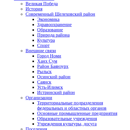
Великая Победа
История
Современный Шелеховский район
Экономика
Здравоохранение
Образование
Природа района
Культура
Спорт
Внешние связи
Город Номи
Ханх Сум
Район Баянзурх
Рыльск
Осинский район
Саянск
Усть-Илимск
Истринский район
Организации
Территориальные подразделения
федеральных и областных органов
Основные промышленные предприятия
Образовательные учреждения
Учреждения культуры, досуга
Поселения