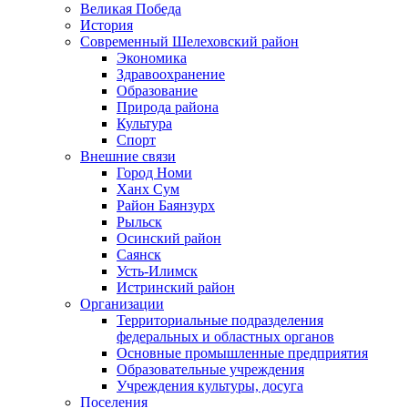
Великая Победа
История
Современный Шелеховский район
Экономика
Здравоохранение
Образование
Природа района
Культура
Спорт
Внешние связи
Город Номи
Ханх Сум
Район Баянзурх
Рыльск
Осинский район
Саянск
Усть-Илимск
Истринский район
Организации
Территориальные подразделения
федеральных и областных органов
Основные промышленные предприятия
Образовательные учреждения
Учреждения культуры, досуга
Поселения