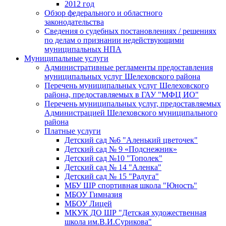
2012 год
Обзор федерального и областного
законодательства
Сведения о судебных постановлениях / решениях
по делам о признании недействующими
муниципальных НПА
Муниципальные услуги
Административные регламенты предоставления
муниципальных услуг Шелеховского района
Перечень муниципальных услуг Шелеховского
района, предоставляемых в ГАУ "МФЦ ИО"
Перечень муниципальных услуг, предоставляемых
Администрацией Шелеховского муниципального
района
Платные услуги
Детский сад №6 "Аленький цветочек"
Детский сад № 9 «Подснежник»
Детский сад №10 "Тополек"
Детский сад № 14 "Аленка"
Детский сад № 15 "Радуга"
МБУ ШР спортивная школа "Юность"
МБОУ Гимназия
МБОУ Лицей
МКУК ДО ШР "Детская художественная
школа им.В.И.Сурикова"