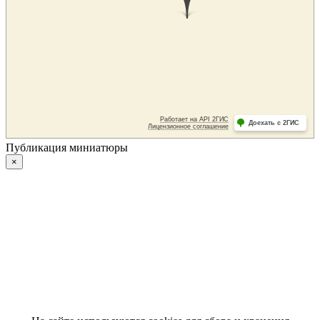
Публикация миниатюры
×