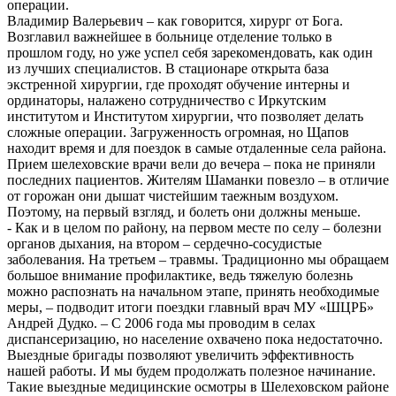
операции.
Владимир Валерьевич – как говорится, хирург от Бога.
Возглавил важнейшее в больнице отделение только в
прошлом году, но уже успел себя зарекомендовать, как один
из лучших специалистов. В стационаре открыта база
экстренной хирургии, где проходят обучение интерны и
ординаторы, налажено сотрудничество с Иркутским
институтом и Институтом хирургии, что позволяет делать
сложные операции. Загруженность огромная, но Щапов
находит время и для поездок в самые отдаленные села района.
Прием шелеховские врачи вели до вечера – пока не приняли
последних пациентов. Жителям Шаманки повезло – в отличие
от горожан они дышат чистейшим таежным воздухом.
Поэтому, на первый взгляд, и болеть они должны меньше.
- Как и в целом по району, на первом месте по селу – болезни
органов дыхания, на втором – сердечно-сосудистые
заболевания. На третьем – травмы. Традиционно мы обращаем
большое внимание профилактике, ведь тяжелую болезнь
можно распознать на начальном этапе, принять необходимые
меры, – подводит итоги поездки главный врач МУ «ШЦРБ»
Андрей Дудко. – С 2006 года мы проводим в селах
диспансеризацию, но население охвачено пока недостаточно.
Выездные бригады позволяют увеличить эффективность
нашей работы. И мы будем продолжать полезное начинание.
Такие выездные медицинские осмотры в Шелеховском районе