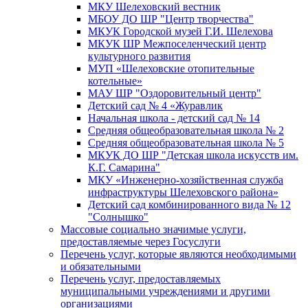
МКУ Шелеховский вестник
МБОУ ДО ШР "Центр творчества"
МКУК Городской музей Г.И. Шелехова
МКУК ШР Межпоселенческий центр
культурного развития
МУП «Шелеховские отопительные
котельные»
МАУ ШР "Оздоровительный центр"
Детский сад № 4 «Журавлик
Начальная школа - детский сад № 14
Средняя общеобразовательная школа № 2
Средняя общеобразовательная школа № 5
МКУК ДО ШР "Детская школа искусств им.
К.Г. Самарина"
МКУ «Инженерно-хозяйственная служба
инфраструктуры Шелеховского района»
Детский сад комбинированного вида № 12
"Солнышко"
Массовые социально значимые услуги,
предоставляемые через Госуслуги
Перечень услуг, которые являются необходимыми
и обязательными
Перечень услуг, предоставляемых
муниципальными учреждениями и другими
организациями