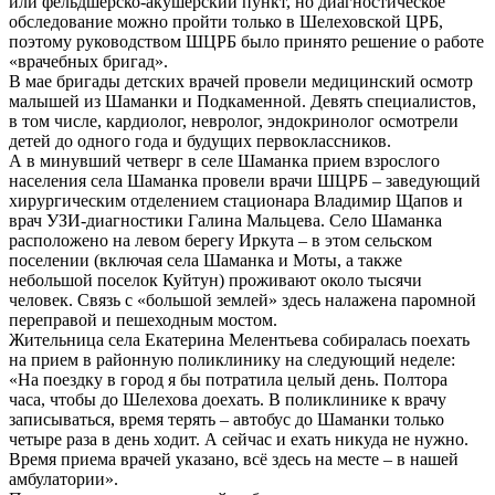
или фельдшерско-акушерский пункт, но диагностическое
обследование можно пройти только в Шелеховской ЦРБ,
поэтому руководством ШЦРБ было принято решение о работе
«врачебных бригад».
В мае бригады детских врачей провели медицинский осмотр
малышей из Шаманки и Подкаменной. Девять специалистов,
в том числе, кардиолог, невролог, эндокринолог осмотрели
детей до одного года и будущих первоклассников.
А в минувший четверг в селе Шаманка прием взрослого
населения села Шаманка провели врачи ШЦРБ – заведующий
хирургическим отделением стационара Владимир Щапов и
врач УЗИ-диагностики Галина Мальцева. Село Шаманка
расположено на левом берегу Иркута – в этом сельском
поселении (включая села Шаманка и Моты, а также
небольшой поселок Куйтун) проживают около тысячи
человек. Связь с «большой землей» здесь налажена паромной
переправой и пешеходным мостом.
Жительница села Екатерина Мелентьева собиралась поехать
на прием в районную поликлинику на следующий неделе:
«На поездку в город я бы потратила целый день. Полтора
часа, чтобы до Шелехова доехать. В поликлинике к врачу
записываться, время терять – автобус до Шаманки только
четыре раза в день ходит. А сейчас и ехать никуда не нужно.
Время приема врачей указано, всё здесь на месте – в нашей
амбулатории».