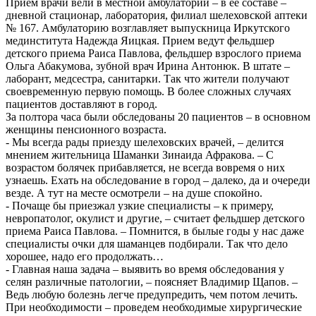
Прием врачи вели в местной амбулатории – в ее составе –
дневной стационар, лаборатория, филиал шелеховской аптеки
№ 167. Амбулаторию возглавляет выпускница Иркутского
мединститута Надежда Яицкая. Прием ведут фельдшер
детского приема Раиса Павлова, фельдшер взрослого приема
Ольга Абакумова, зубной врач Ирина Антонюк. В штате –
лаборант, медсестра, санитарки. Так что жители получают
своевременную первую помощь. В более сложных случаях
пациентов доставляют в город.
За полтора часа были обследованы 20 пациентов – в основном
женщины пенсионного возраста.
- Мы всегда рады приезду шелеховских врачей, – делится
мнением жительница Шаманки Зинаида Афракова. – С
возрастом болячек прибавляется, не всегда вовремя о них
узнаешь. Ехать на обследование в город – далеко, да и очереди
везде. А тут на месте осмотрели – на душе спокойно.
- Почаще бы приезжал узкие специалисты – к примеру,
невропатолог, окулист и другие, – считает фельдшер детского
приема Раиса Павлова. – Помнится, в былые годы у нас даже
специалисты очки для шаманцев подбирали. Так что дело
хорошее, надо его продолжать…
- Главная наша задача – выявить во время обследования у
селян различные патологии, – поясняет Владимир Щапов. –
Ведь любую болезнь легче предупредить, чем потом лечить.
При необходимости – проведем необходимые хирургические