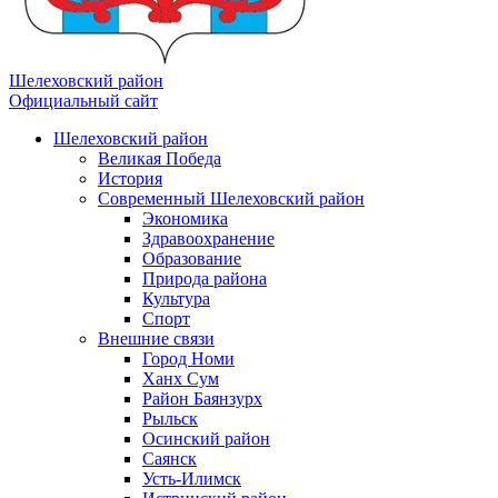
Шелеховский район
Официальный сайт
Шелеховский район
Великая Победа
История
Современный Шелеховский район
Экономика
Здравоохранение
Образование
Природа района
Культура
Спорт
Внешние связи
Город Номи
Ханх Сум
Район Баянзурх
Рыльск
Осинский район
Саянск
Усть-Илимск