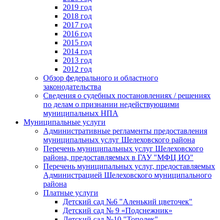
2019 год
2018 год
2017 год
2016 год
2015 год
2014 год
2013 год
2012 год
Обзор федерального и областного
законодательства
Сведения о судебных постановлениях / решениях
по делам о признании недействующими
муниципальных НПА
Муниципальные услуги
Административные регламенты предоставления
муниципальных услуг Шелеховского района
Перечень муниципальных услуг Шелеховского
района, предоставляемых в ГАУ "МФЦ ИО"
Перечень муниципальных услуг, предоставляемых
Администрацией Шелеховского муниципального
района
Платные услуги
Детский сад №6 "Аленький цветочек"
Детский сад № 9 «Подснежник»
Детский сад №10 "Тополек"