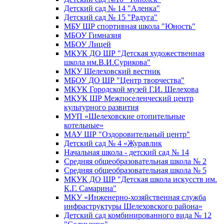
Детский сад № 14 "Аленка"
Детский сад № 15 "Радуга"
МБУ ШР спортивная школа "Юность"
МБОУ Гимназия
МБОУ Лицей
МКУК ДО ШР "Детская художественная
школа им.В.И.Сурикова"
МКУ Шелеховский вестник
МБОУ ДО ШР "Центр творчества"
МКУК Городской музей Г.И. Шелехова
МКУК ШР Межпоселенческий центр
культурного развития
МУП «Шелеховские отопительные
котельные»
МАУ ШР "Оздоровительный центр"
Детский сад № 4 «Журавлик
Начальная школа - детский сад № 14
Средняя общеобразовательная школа № 2
Средняя общеобразовательная школа № 5
МКУК ДО ШР "Детская школа искусств им.
К.Г. Самарина"
МКУ «Инженерно-хозяйственная служба
инфраструктуры Шелеховского района»
Детский сад комбинированного вида № 12