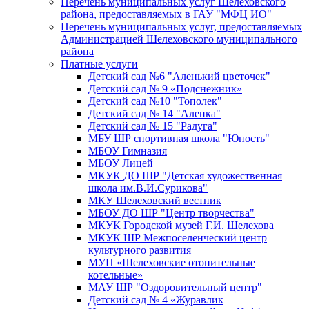
Перечень муниципальных услуг Шелеховского
района, предоставляемых в ГАУ "МФЦ ИО"
Перечень муниципальных услуг, предоставляемых
Администрацией Шелеховского муниципального
района
Платные услуги
Детский сад №6 "Аленький цветочек"
Детский сад № 9 «Подснежник»
Детский сад №10 "Тополек"
Детский сад № 14 "Аленка"
Детский сад № 15 "Радуга"
МБУ ШР спортивная школа "Юность"
МБОУ Гимназия
МБОУ Лицей
МКУК ДО ШР "Детская художественная
школа им.В.И.Сурикова"
МКУ Шелеховский вестник
МБОУ ДО ШР "Центр творчества"
МКУК Городской музей Г.И. Шелехова
МКУК ШР Межпоселенческий центр
культурного развития
МУП «Шелеховские отопительные
котельные»
МАУ ШР "Оздоровительный центр"
Детский сад № 4 «Журавлик