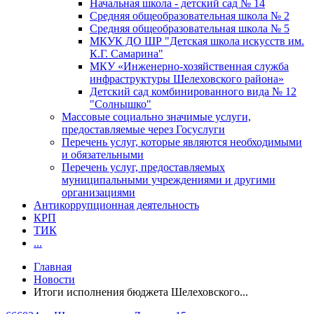
Начальная школа - детский сад № 14
Средняя общеобразовательная школа № 2
Средняя общеобразовательная школа № 5
МКУК ДО ШР "Детская школа искусств им.
К.Г. Самарина"
МКУ «Инженерно-хозяйственная служба
инфраструктуры Шелеховского района»
Детский сад комбинированного вида № 12
"Солнышко"
Массовые социально значимые услуги,
предоставляемые через Госуслуги
Перечень услуг, которые являются необходимыми
и обязательными
Перечень услуг, предоставляемых
муниципальными учреждениями и другими
организациями
Антикоррупционная деятельность
КРП
ТИК
...
Главная
Новости
Итоги исполнения бюджета Шелеховского...