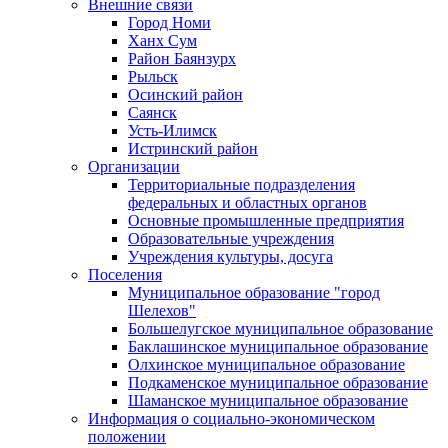
Внешние связи
Город Номи
Ханх Сум
Район Баянзурх
Рыльск
Осинский район
Саянск
Усть-Илимск
Истринский район
Организации
Территориальные подразделения
федеральных и областных органов
Основные промышленные предприятия
Образовательные учреждения
Учреждения культуры, досуга
Поселения
Муниципальное образование "город
Шелехов"
Большелугское муниципальное образование
Баклашинское муниципальное образование
Олхинское муниципальное образование
Подкаменское муниципальное образование
Шаманское муниципальное образование
Информация о социально-экономическом
положении