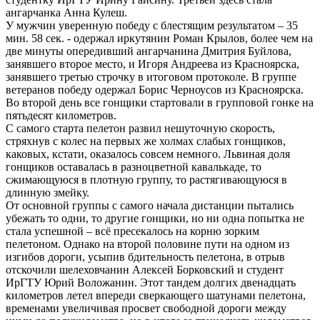
ангарчанка Анна Кулеш.
У мужчин уверенную победу с блестящим результатом – 35
мин. 58 сек. - одержал иркутянин Роман Крылов, более чем на
две минуты опередивший ангарчанина Дмитрия Буйлова,
занявшего второе место, и Игоря Андреева из Красноярска,
занявшего третью строчку в итоговом протоколе. В группе
ветеранов победу одержал Борис Черноусов из Красноярска.
Во второй день все гонщики стартовали в групповой гонке на
пятьдесят километров.
С самого старта пелетон развил нешуточную скорость,
стряхнув с колес на первых же холмах слабых гонщиков,
каковых, кстати, оказалось совсем немного. Львиная доля
гонщиков оставалась в разноцветной кавалькаде, то
сжимающуюся в плотную группу, то растягивающуюся в
длинную змейку.
От основной группы с самого начала дистанции пытались
убежать то одни, то другие гонщики, но ни одна попытка не
стала успешной – всё пресекалось на корню зорким
пелетоном. Однако на второй половине пути на одном из
изгибов дороги, усыпив бдительность пелетона, в отрыв
отскочили шелеховчанин Алексей Борковский и студент
ИрГТУ Юрий Воложанин. Этот тандем долгих двенадцать
километров летел впереди сверкающего шатунами пелетона,
временами увеличивая просвет свободной дороги между