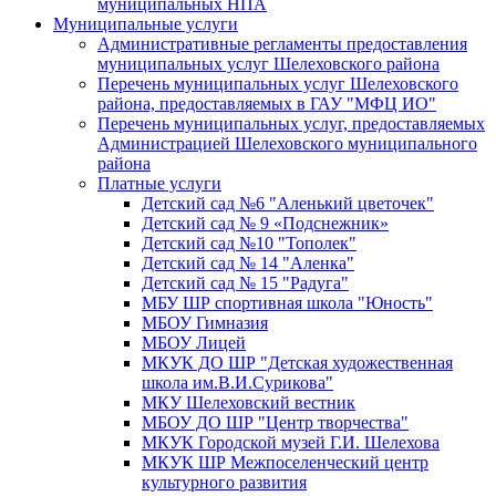
муниципальных НПА
Муниципальные услуги
Административные регламенты предоставления
муниципальных услуг Шелеховского района
Перечень муниципальных услуг Шелеховского
района, предоставляемых в ГАУ "МФЦ ИО"
Перечень муниципальных услуг, предоставляемых
Администрацией Шелеховского муниципального
района
Платные услуги
Детский сад №6 "Аленький цветочек"
Детский сад № 9 «Подснежник»
Детский сад №10 "Тополек"
Детский сад № 14 "Аленка"
Детский сад № 15 "Радуга"
МБУ ШР спортивная школа "Юность"
МБОУ Гимназия
МБОУ Лицей
МКУК ДО ШР "Детская художественная
школа им.В.И.Сурикова"
МКУ Шелеховский вестник
МБОУ ДО ШР "Центр творчества"
МКУК Городской музей Г.И. Шелехова
МКУК ШР Межпоселенческий центр
культурного развития