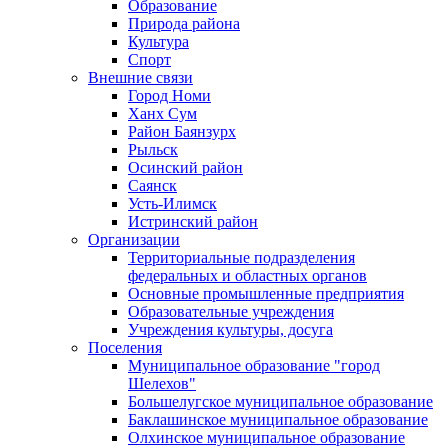
Образование
Природа района
Культура
Спорт
Внешние связи
Город Номи
Ханх Сум
Район Баянзурх
Рыльск
Осинский район
Саянск
Усть-Илимск
Истринский район
Организации
Территориальные подразделения
федеральных и областных органов
Основные промышленные предприятия
Образовательные учреждения
Учреждения культуры, досуга
Поселения
Муниципальное образование "город
Шелехов"
Большелугское муниципальное образование
Баклашинское муниципальное образование
Олхинское муниципальное образование