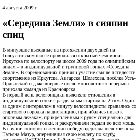
4 августа 2009 г.
«Середина Земли» в сиянии
спиц
В минувшие выходные на протяжении двух дней на
Голоустинском шоссе проводился открытый чемпионат
Иркутска по велоспорту на шоссе 2009 года по олимпийским
видам – в индивидуальной и групповой гонках «Середина
Земли». В соревнованиях приняли участие свыше пятидесяти
спортсменов из Иркутска, Ангарска, Шелехова, посёлка Усть-
Ордынский и даже впервые после многолетнего перерыва
приехала команда из Красноярска.
В первый день велогонщики выясняли отношения в
индивидуальной гонке с раздельным стартом на 25 км. Один
за одним с интервалом в минуту велосипедисты срывались со
стартового городка на дистанцию, пригибались низко к
опорным лежакам, прикреплённым к рулям специально для
индивидуальной гонки, и раскручивали педали во всю мощь.
В группе юниорок и женщин победу одержала шелеховчанка
Татьяна Мазур, опередившая свою коллегу по клубу,
студентку ИрГТУ Ирину Гайсину. Третьей здесь стала