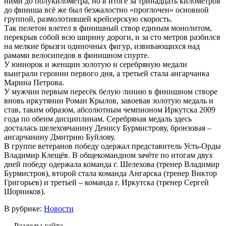
ними до полукилометра, но в итоге за тринадцать километров
до финиша всё же был безжалостно «проглочен» основной
группой, размолотившей крейсерскую скорость.
Так пелетон влетел в финишный створ единым монолитом,
перекрыв собой всю ширину дороги, и за сто метров разбился
на мелкие брызги одиночных фигур, извивающихся над
рамами велосипедов в финишном спурте.
У юниорок и женщин золотую и серебряную медали
выиграли героини первого дня, а третьей стала ангарчанка
Марина Петрова.
У мужчин первым пересёк белую линию в финишном створе
вновь иркутянин Роман Крылов, завоевав золотую медаль и
став, таким образом, абсолютным чемпионом Иркутска 2009
года по обеим дисциплинам. Серебряная медаль здесь
досталась шелеховчанину Денису Бурмистрову, бронзовая –
ангарчанину Дмитрию Буйлову.
В группе ветеранов победу одержал представитель Усть-Орды
Владимир Клещёв. В общекомандном зачёте по итогам двух
дней победу одержала команда г. Шелехова (тренер Владимир
Бурмистров), второй стала команда Ангарска (тренер Виктор
Григорьев) и третьей – команда г. Иркутска (тренер Сергей
Шорников).
В рубрике:
Новости
Разделы сайта