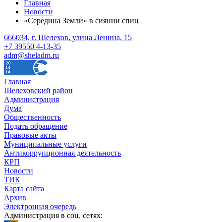
Главная
Новости
«Середина Земли» в сиянии спиц
666034, г. Шелехов, улица Ленина, 15
+7 39550 4-13-35
adm@sheladm.ru
Главная
Шелеховский район
Администрация
Дума
Общественность
Подать обращение
Правовые акты
Муниципальные услуги
Антикоррупционная деятельность
КРП
Новости
ТИК
Карта сайта
Архив
Электронная очередь
Администрация в соц. сетях: