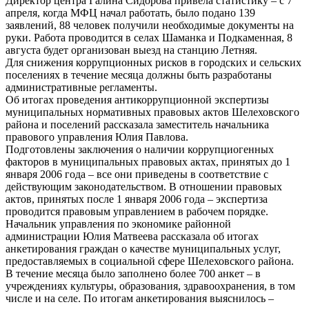
Директор центра Галина Сидорова привела статистику – с 7
апреля, когда МФЦ начал работать, было подано 139
заявлений, 88 человек получили необходимые документы на
руки. Работа проводится в селах Шаманка и Подкаменная, 8
августа будет организован выезд на станцию Летняя.
Для снижения коррупционных рисков в городских и сельских
поселениях в течение месяца должны быть разработаны
административные регламенты.
Об итогах проведения антикоррупционной экспертизы
муниципальных нормативных правовых актов Шелеховского
района и поселений рассказала заместитель начальника
правового управления Юлия Павлова.
Подготовлены заключения о наличии коррупциогенных
факторов в муниципальных правовых актах, принятых до 1
января 2006 года – все они приведены в соответствие с
действующим законодательством. В отношении правовых
актов, принятых после 1 января 2006 года – экспертиза
проводится правовым управлением в рабочем порядке.
Начальник управления по экономике районной
администрации Юлия Матвеева рассказала об итогах
анкетирования граждан о качестве муниципальных услуг,
предоставляемых в социальной сфере Шелеховского района.
В течение месяца было заполнено более 700 анкет – в
учреждениях культуры, образования, здравоохранения, в том
числе и на селе. По итогам анкетирования выяснилось –