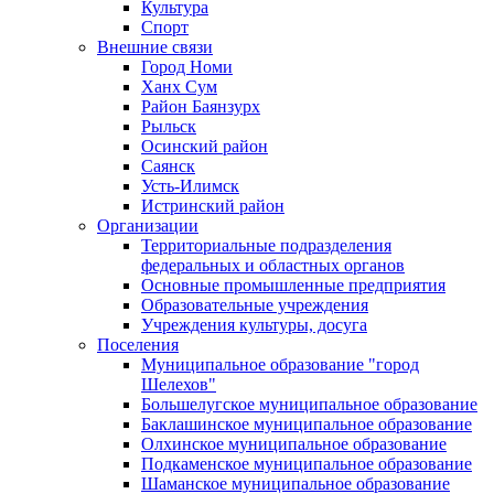
Культура
Спорт
Внешние связи
Город Номи
Ханх Сум
Район Баянзурх
Рыльск
Осинский район
Саянск
Усть-Илимск
Истринский район
Организации
Территориальные подразделения
федеральных и областных органов
Основные промышленные предприятия
Образовательные учреждения
Учреждения культуры, досуга
Поселения
Муниципальное образование "город
Шелехов"
Большелугское муниципальное образование
Баклашинское муниципальное образование
Олхинское муниципальное образование
Подкаменское муниципальное образование
Шаманское муниципальное образование