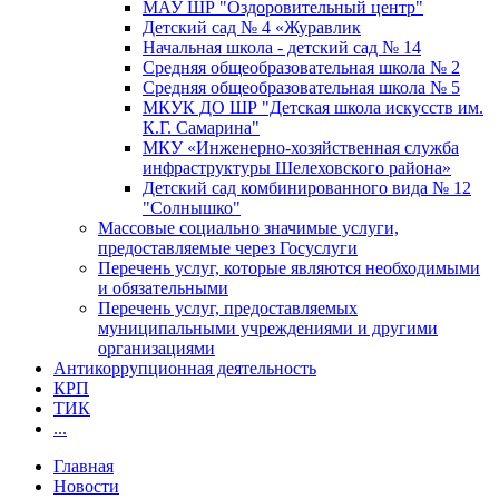
МАУ ШР "Оздоровительный центр"
Детский сад № 4 «Журавлик
Начальная школа - детский сад № 14
Средняя общеобразовательная школа № 2
Средняя общеобразовательная школа № 5
МКУК ДО ШР "Детская школа искусств им.
К.Г. Самарина"
МКУ «Инженерно-хозяйственная служба
инфраструктуры Шелеховского района»
Детский сад комбинированного вида № 12
"Солнышко"
Массовые социально значимые услуги,
предоставляемые через Госуслуги
Перечень услуг, которые являются необходимыми
и обязательными
Перечень услуг, предоставляемых
муниципальными учреждениями и другими
организациями
Антикоррупционная деятельность
КРП
ТИК
...
Главная
Новости