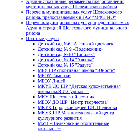
Административные регламенты предоставления
муниципальных услуг Шелеховского района
Перечень муниципальных услуг Шелеховского
района, предоставляемых в ГАУ "МФЦ ИО"
Перечень муниципальных услуг, предоставляемых
Администрацией Шелеховского муниципального
района
Платные услуги
Детский сад №6 "Аленький цветочек"
Детский сад № 9 «Подснежник»
Детский сад №10 "Тополек"
Детский сад № 14 "Аленка"
Детский сад № 15 "Радуга"
МБУ ШР спортивная школа "Юность"
МБОУ Гимназия
МБОУ Лицей
МКУК ДО ШР "Детская художественная
школа им.В.И.Сурикова"
МКУ Шелеховский вестник
МБОУ ДО ШР "Центр творчества"
МКУК Городской музей Г.И. Шелехова
МКУК ШР Межпоселенческий центр
культурного развития
МУП «Шелеховские отопительные
котельные»