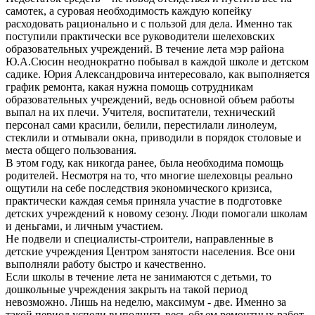
самотек, а суровая необходимость каждую копейку
расходовать рационально и с пользой для дела. Именно так
поступили практически все руководители шелеховских
образовательных учреждений. В течение лета мэр района
Ю.А.Сюсин неоднократно побывал в каждой школе и детском
садике. Юрия Александровича интересовало, как выполняется
график ремонта, какая нужна помощь сотрудникам
образовательных учреждений, ведь основной объем работы
выпал на их плечи. Учителя, воспитатели, технический
персонал сами красили, белили, перестилали линолеум,
стеклили и отмывали окна, приводили в порядок столовые и
места общего пользования.
В этом году, как никогда ранее, была необходима помощь
родителей. Несмотря на то, что многие шелеховцы реально
ощутили на себе последствия экономического кризиса,
практически каждая семья приняла участие в подготовке
детских учреждений к новому сезону. Люди помогали школам
и деньгами, и личным участием.
Не подвели и специалисты-строители, направленные в
детские учреждения Центром занятости населения. Все они
выполняли работу быстро и качественно.
Если школы в течение лета не занимаются с детьми, то
дошкольные учреждения закрыть на такой период
невозможно. Лишь на неделю, максимум - две. Именно за
такой период успели выполнить весь объем ремонтных работ