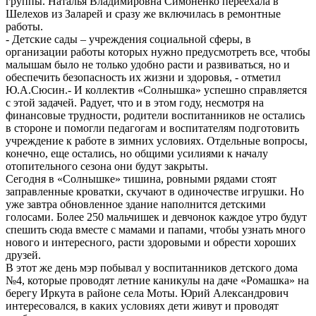
группы. Наталья Владимировна Симоненко переехала в
Шелехов из Заларей и сразу же включилась в ремонтные
работы.
- Детские сады – учреждения социальной сферы, в
организации работы которых нужно предусмотреть все, чтобы
малышам было не только удобно расти и развиваться, но и
обеспечить безопасность их жизни и здоровья, - отметил
Ю.А.Сюсин.- И коллектив «Солнышка» успешно справляется
с этой задачей. Радует, что и в этом году, несмотря на
финансовые трудности, родители воспитанников не остались
в стороне и помогли педагогам и воспитателям подготовить
учреждение к работе в зимних условиях. Отдельные вопросы,
конечно, еще остались, но общими усилиями к началу
отопительного сезона они будут закрыты.
Сегодня в «Солнышке» тишина, ровными рядами стоят
заправленные кроватки, скучают в одиночестве игрушки. Но
уже завтра обновленное здание наполнится детскими
голосами. Более 250 мальчишек и девчонок каждое утро будут
спешить сюда вместе с мамами и папами, чтобы узнать много
нового и интересного, расти здоровыми и обрести хороших
друзей.
В этот же день мэр побывал у воспитанников детского дома
№4, которые проводят летние каникулы на даче «Ромашка» на
берегу Иркута в районе села Моты. Юрий Александрович
интересовался, в каких условиях дети живут и проводят