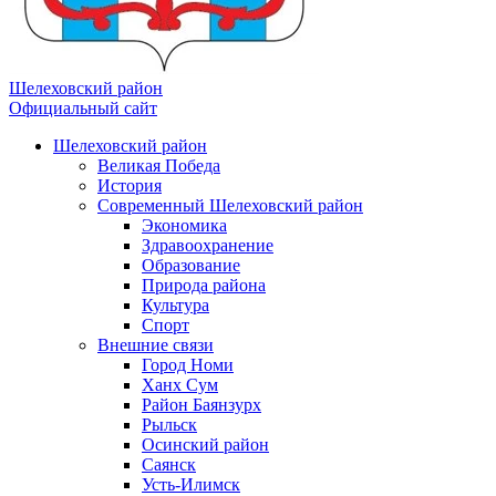
Шелеховский район
Официальный сайт
Шелеховский район
Великая Победа
История
Современный Шелеховский район
Экономика
Здравоохранение
Образование
Природа района
Культура
Спорт
Внешние связи
Город Номи
Ханх Сум
Район Баянзурх
Рыльск
Осинский район
Саянск
Усть-Илимск