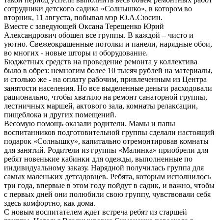
сотрудники детского садика «Солнышко», в котором во
вторник, 11 августа, побывал мэр Ю.А.Сюсин.
Вместе с заведующей Оксана Терещенко Юрий
Александрович обошел все группы. В каждой – чисто и
уютно. Свежеокрашенные потолки и панели, нарядные обои,
во многих - новые шторы и оборудование.
Бюджетных средств на проведение ремонта у коллектива
было в обрез: немногим более 10 тысяч рублей на материалы,
и столько же - на оплату рабочим, привлеченным из Центра
занятости населения. Но все выделенные деньги расходовали
рационально, чтобы хватило на ремонт санаторной группы,
лестничных маршей, актового зала, комнаты релаксации,
пищеблока и других помещений.
Весомую помощь оказали родители. Мамы и папы
воспитанников подготовительной группы сделали настоящий
подарок «Солнышку», капитально отремонтировав комнаты
для занятий. Родители из группы «Малинка» приобрели для
ребят новенькие кабинки для одежды, выполненные по
индивидуальному заказу. Нарядной получилась группа для
самых маленьких детсадовцев. Ребята, которым исполнилось
три года, впервые в этом году пойдут в садик, и важно, чтобы
с первых дней они полюбили свою группу, чувствовали себя
здесь комфортно, как дома.
С новым воспитателем ждет встреча ребят из старшей