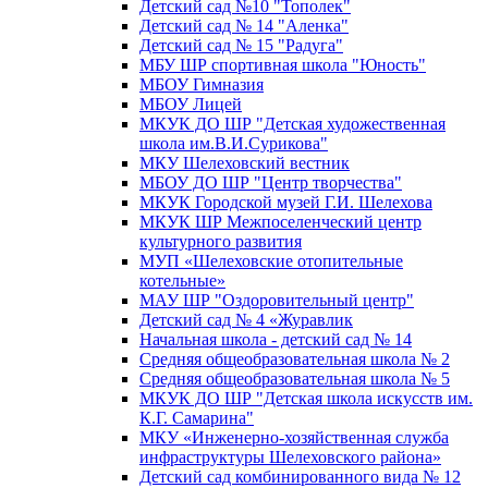
Детский сад №10 "Тополек"
Детский сад № 14 "Аленка"
Детский сад № 15 "Радуга"
МБУ ШР спортивная школа "Юность"
МБОУ Гимназия
МБОУ Лицей
МКУК ДО ШР "Детская художественная
школа им.В.И.Сурикова"
МКУ Шелеховский вестник
МБОУ ДО ШР "Центр творчества"
МКУК Городской музей Г.И. Шелехова
МКУК ШР Межпоселенческий центр
культурного развития
МУП «Шелеховские отопительные
котельные»
МАУ ШР "Оздоровительный центр"
Детский сад № 4 «Журавлик
Начальная школа - детский сад № 14
Средняя общеобразовательная школа № 2
Средняя общеобразовательная школа № 5
МКУК ДО ШР "Детская школа искусств им.
К.Г. Самарина"
МКУ «Инженерно-хозяйственная служба
инфраструктуры Шелеховского района»
Детский сад комбинированного вида № 12