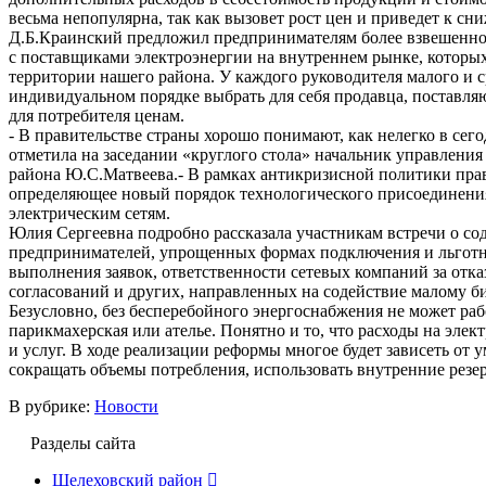
весьма непопулярна, так как вызовет рост цен и приведет к с
Д.Б.Краинский предложил предпринимателям более взвешенно 
с поставщиками электроэнергии на внутреннем рынке, которых
территории нашего района. У каждого руководителя малого и с
индивидуальном порядке выбрать для себя продавца, поставл
для потребителя ценам.
- В правительстве страны хорошо понимают, как нелегко в сег
отметила на заседании «круглого стола» начальник управлени
района Ю.С.Матвеева.- В рамках антикризисной политики пра
определяющее новый порядок технологического присоединения 
электрическим сетям.
Юлия Сергеевна подробно рассказала участникам встречи о с
предпринимателей, упрощенных формах подключения и льготн
выполнения заявок, ответственности сетевых компаний за отка
согласований и других, направленных на содействие малому би
Безусловно, без бесперебойного энергоснабжения не может раб
парикмахерская или ателье. Понятно и то, что расходы на элек
и услуг. В ходе реализации реформы многое будет зависеть от 
сокращать объемы потребления, использовать внутренние резервы
В рубрике:
Новости
Разделы сайта
Шелеховский район