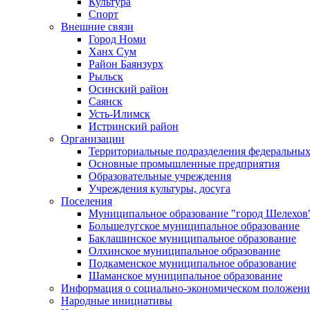
Культура
Спорт
Внешние связи
Город Номи
Ханх Сум
Район Баянзурх
Рыльск
Осинский район
Саянск
Усть-Илимск
Истринский район
Организации
Территориальные подразделения федеральных
Основные промышленные предприятия
Образовательные учреждения
Учреждения культуры, досуга
Поселения
Муниципальное образование "город Шелехов
Большелугское муниципальное образование
Баклашинское муниципальное образование
Олхинское муниципальное образование
Подкаменское муниципальное образование
Шаманское муниципальное образование
Информация о социально-экономическом положен
Народные инициативы