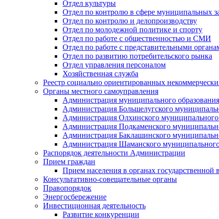
Отдел культуры
Отдел по контролю в сфере муниципальных з
Отдел по контролю и делопроизводству
Отдел по молодежной политике и спорту
Отдел по работе с общественностью и СМИ
Отдел по работе с представительными органа
Отдел по развитию потребительского рынка
Отдел управления персоналом
Хозяйственная служба
Реестр социально ориентированных некоммерчески
Органы местного самоуправления
Администрация муниципального образования
Администрация Большелугского муниципальн
Администрация Олхинского муниципального 
Администрация Подкаменского муниципально
Администрация Баклашинского муниципально
Администрация Шаманского муниципального
Распорядок деятельности Администрации
Прием граждан
Прием населения в органах государственной 
Консультативно-совещательные органы
Правопорядок
Энергосбережение
Инвестиционная деятельность
Развитие конкуренции