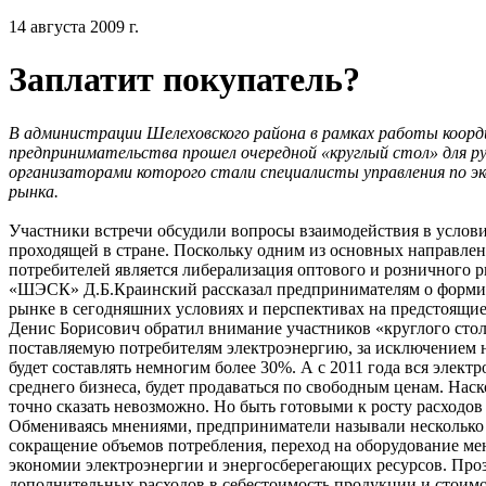
14 августа 2009 г.
Заплатит покупатель?
В администрации Шелеховского района в рамках работы коорд
предпринимательства прошел очередной «круглый стол» для рук
организаторами которого стали специалисты управления по эк
рынка.
Участники встречи обсудили вопросы взаимодействия в услови
проходящей в стране. Поскольку одним из основных направле
потребителей является либерализация оптового и розничного 
«ШЭСК» Д.Б.Краинский рассказал предпринимателям о формир
рынке в сегодняшних условиях и перспективах на предстоящие 
Денис Борисович обратил внимание участников «круглого стола
поставляемую потребителям электроэнергию, за исключением нас
будет составлять немногим более 30%. А с 2011 года вся элект
среднего бизнеса, будет продаваться по свободным ценам. Наско
точно сказать невозможно. Но быть готовыми к росту расходов
Обмениваясь мнениями, предприниматели называли несколько 
сокращение объемов потребления, переход на оборудование ме
экономии электроэнергии и энергосберегающих ресурсов. Про
дополнительных расходов в себестоимость продукции и стоимос