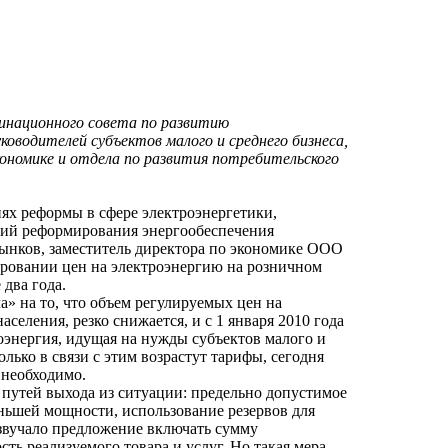
инационного совета по развитию
оводителей субъектов малого и среднего бизнеса,
ономике и отдела по развития потребительского
ях реформы в сфере электроэнергетики,
ний реформирования энергообеспечения
рынков, заместитель директора по экономике ООО
овании цен на электроэнергию на розничном
два года.
» на то, что объем регулируемых цен на
еления, резко снижается, и с 1 января 2010 года
роэнергия, идущая на нужды субъектов малого и
лько в связи с этим возрастут тарифы, сегодня
 необходимо.
путей выхода из ситуации: предельно допустимое
ньшей мощности, использование резервов для
звучало предложение включать сумму
ть реализуемого товара и услуг. Но такая мера