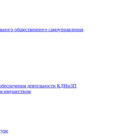
льного общественного самоуправления
 обеспечения деятельности КДНиЗП
м имуществом
туре