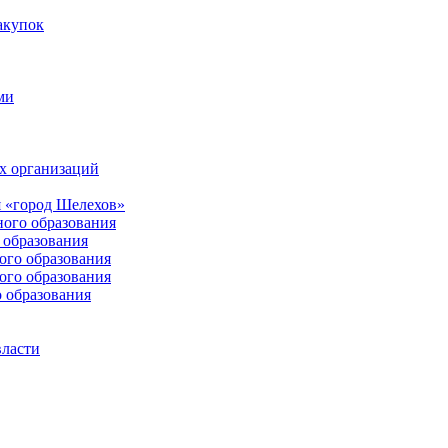
акупок
ми
х организаций
 «город Шелехов»
ого образования
образования
го образования
го образования
 образования
власти