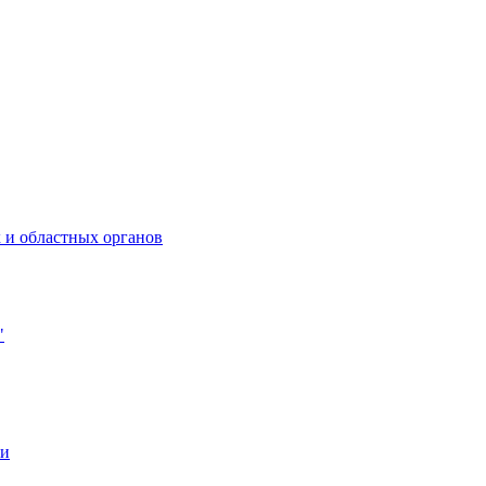
 и областных органов
"
ии