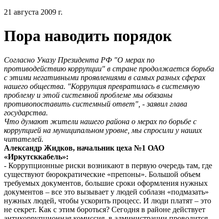
21 августа 2009 г.
Пора наводить порядок
Согласно Указу Президента РФ "О мерах по
противодействию коррупции" в стране продолжается борьба
с этими негативными проявлениями в самых разных сферах
нашего общества. "Коррупция превратилась в системную
проблему и этой системной проблеме мы обязаны
противопоставить системный ответ", - заявил глава
государства.
Что думают жители нашего района о мерах по борьбе с
коррупцией на муниципальном уровне, мы спросили у наших
читателей.
Александр Жидков, начальник цеха №1 ОАО
«Иркутсккабель»:
- Коррупционные риски возникают в первую очередь там, где
существуют бюрократические «препоны». Большой объем
требуемых документов, большие сроки оформления нужных
документов – все это вызывает у людей соблазн «подмазать»
нужных людей, чтобы ускорить процесс. И люди платят – это
не секрет. Как с этим бороться? Сегодня в районе действует
антикоррупционная комиссия, в администрации проводится