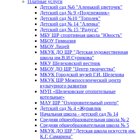
Платные услуги
Детский сад №6 "Аленький цветочек"
Детский сад № 9 «Подснежник»
Детский сад №10 "Тополек"
Детский сад № 14 "Аленка"
Детский сад № 15 "Радуга"
МБУ ШР спортивная школа "Юность"
МБОУ Гимназия
МБОУ Лицей
МКУК ДО ШР "Детская художественная
школа им.В.И.Сурикова"
МКУ Шелеховский вестник
МБОУ ДО ШР "Центр творчества"
МКУК Городской музей Г.И. Шелехова
МКУК ШР Межпоселенческий центр
культурного развития
МУП «Шелеховские отопительные
котельные»
МАУ ШР "Оздоровительный центр"
Детский сад № 4 «Журавлик
Начальная школа - детский сад № 14
Средняя общеобразовательная школа № 2
Средняя общеобразовательная школа № 5
МКУК ДО ШР "Детская школа искусств им.
К.Г. Самарина"