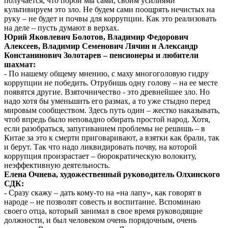
получается, что порой мы сами, своим усилиями
культивируем это зло. Не будем сами поощрять нечистых на
руку – не будет и почвы для коррупции. Как это реализовать
на деле – пусть думают в верхах.
Юрий Яковлевич Болотов, Владимир Федорович
Алексеев, Владимир Семенович Лячин и Александр
Констанинович Золотарев – пенсионеры и любители
шахмат:
- По нашему общему мнению, с маху многоголовую гидру
коррупции не победить. Отрубишь одну голову – на ее месте
появятся другие. Взяточничество - это древнейшее зло. Но
надо хотя бы уменьшить его размах, а то уже стыдно перед
мировым сообществом. Здесь путь один – жестко наказывать,
чтоб впредь было неповадно обирать простой народ. Хотя,
если разобраться, запугиванием проблемы не решишь – в
Китае за это к смерти приговаривают, а взятки как брали, так
и берут. Так что надо ликвидировать почву, на которой
коррупция произрастает – бюрократическую волокиту,
неэффективную деятельность.
Елена Очнева, художественный руководитель Олхинского
СДК:
- Сразу скажу – дать кому-то на «на лапу», как говорят в
народе – не позволят совесть и воспитание. Вспоминаю
своего отца, который занимал в свое время руководящие
должности, и был человеком очень порядочным, очень