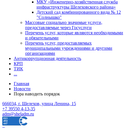
МКУ «Инженерно-хозяйственная служба
инфраструктуры Шелеховского района»
Детский сад комбинированного вида № 12
"Солнышко"
Массовые социально значимые услуги,
предоставляемые через Госуслуги
Перечень услуг, которые являются необходимыми
и обязательными
Перечень услуг, предоставляемых
муниципальными учреждениями и другими
организациями
Антикоррупционная деятельность
КРП
ТИК
...
Главная
Новости
Пора наводить порядок
666034, г. Шелехов, улица Ленина, 15
+7 39550 4-13-35
adm@sheladm.ru