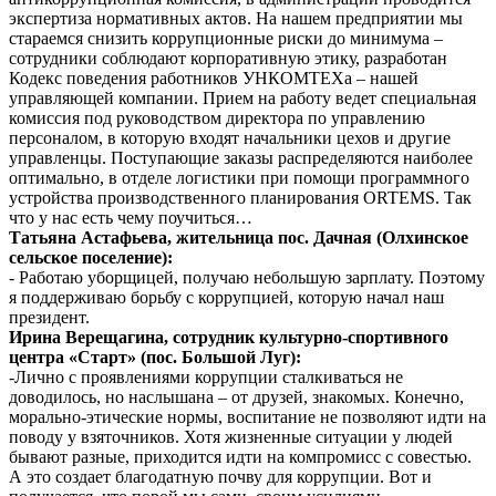
экспертиза нормативных актов. На нашем предприятии мы
стараемся снизить коррупционные риски до минимума –
сотрудники соблюдают корпоративную этику, разработан
Кодекс поведения работников УНКОМТЕХа – нашей
управляющей компании. Прием на работу ведет специальная
комиссия под руководством директора по управлению
персоналом, в которую входят начальники цехов и другие
управленцы. Поступающие заказы распределяются наиболее
оптимально, в отделе логистики при помощи программного
устройства производственного планирования ORTEMS. Так
что у нас есть чему поучиться…
Татьяна Астафьева, жительница пос. Дачная (Олхинское
сельское поселение):
- Работаю уборщицей, получаю небольшую зарплату. Поэтому
я поддерживаю борьбу с коррупцией, которую начал наш
президент.
Ирина Верещагина, сотрудник культурно-спортивного
центра «Старт» (пос. Большой Луг):
-Лично с проявлениями коррупции сталкиваться не
доводилось, но наслышана – от друзей, знакомых. Конечно,
морально-этические нормы, воспитание не позволяют идти на
поводу у взяточников. Хотя жизненные ситуации у людей
бывают разные, приходится идти на компромисс с совестью.
А это создает благодатную почву для коррупции. Вот и