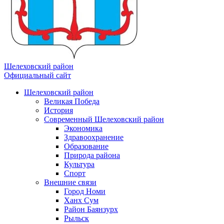
Шелеховский район
Официальный сайт
Шелеховский район
Великая Победа
История
Современный Шелеховский район
Экономика
Здравоохранение
Образование
Природа района
Культура
Спорт
Внешние связи
Город Номи
Ханх Сум
Район Баянзурх
Рыльск