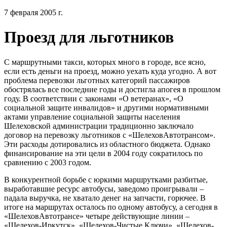
7 февраля 2005 г.
Проезд для льготников
С маршрутными такси, которых много в городе, все ясно,
если есть деньги на проезд, можно уехать куда угодно. А вот
проблема перевозки льготных категорий пассажиров
обострялась все последние годы и достигла апогея в прошлом
году. В соответствии с законами «О ветеранах», «О
социальной защите инвалидов» и другими нормативными
актами управление социальной защиты населения
Шелеховской администрации традиционно заключало
договор на перевозку льготников с «ШелеховАвтотрансом».
Эти расходы дотировались из областного бюджета. Однако
финансирование на эти цели в 2004 году сократилось по
сравнению с 2003 годом.
В конкурентной борьбе с юркими маршрутками разбитые,
выработавшие ресурс автобусы, заведомо проигрывали –
падала выручка, не хватало денег на запчасти, горючее. В
итоге на маршрутах осталось по одному автобусу, а сегодня в
«ШелеховАвтотрансе» четыре действующие линии –
«Шелехов-Иркутск», «Шелехов-Чистые Ключи», «Шелехов-