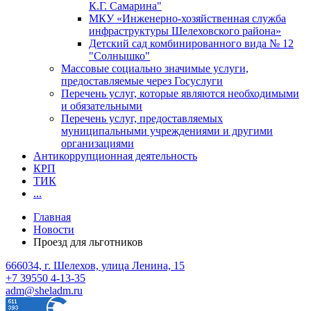
К.Г. Самарина"
МКУ «Инженерно-хозяйственная служба
инфраструктуры Шелеховского района»
Детский сад комбинированного вида № 12
"Солнышко"
Массовые социально значимые услуги,
предоставляемые через Госуслуги
Перечень услуг, которые являются необходимыми
и обязательными
Перечень услуг, предоставляемых
муниципальными учреждениями и другими
организациями
Антикоррупционная деятельность
КРП
ТИК
...
Главная
Новости
Проезд для льготников
666034, г. Шелехов, улица Ленина, 15
+7 39550 4-13-35
adm@sheladm.ru