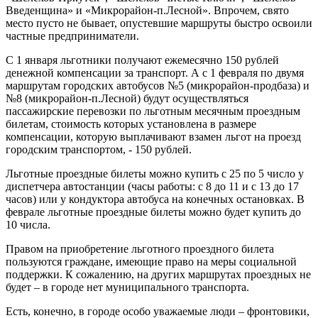
Введенщина» и «Микрорайон-п.Лесной». Впрочем, свято
место пусто не бывает, опустевшие маршруты быстро освоили
частные предприниматели.
С 1 января льготники получают ежемесячно 150 рублей
денежной компенсации за транспорт. А с 1 февраля по двумя
маршрутам городских автобусов №5 (микрорайон-продбаза) и
№8 (микрорайон-п.Лесной) будут осуществляться
пассажирские перевозки по льготным месячным проездным
билетам, стоимость которых установлена в размере
компенсации, которую выплачивают взамен льгот на проезд
городским транспортом, - 150 рублей.
Льготные проездные билеты можно купить с 25 по 5 число у
диспетчера автостанции (часы работы: с 8 до 11 и с 13 до 17
часов) или у кондуктора автобуса на конечных остановках. В
феврале льготные проездные билеты можно будет купить до
10 числа.
Правом на приобретение льготного проездного билета
пользуются граждане, имеющие право на меры социальной
поддержки. К сожалению, на других маршрутах проездных не
будет – в городе нет муниципального транспорта.
Есть, конечно, в городе особо уважаемые люди – фронтовики,