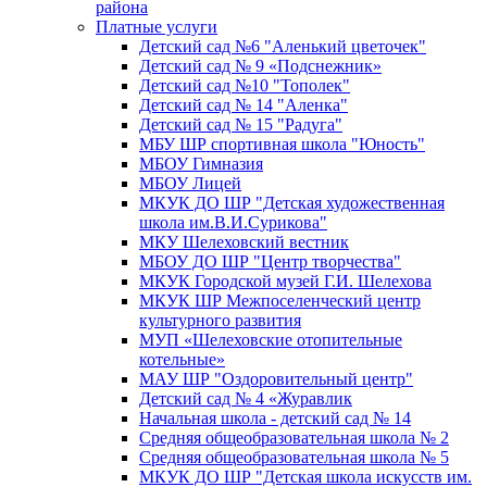
района
Платные услуги
Детский сад №6 "Аленький цветочек"
Детский сад № 9 «Подснежник»
Детский сад №10 "Тополек"
Детский сад № 14 "Аленка"
Детский сад № 15 "Радуга"
МБУ ШР спортивная школа "Юность"
МБОУ Гимназия
МБОУ Лицей
МКУК ДО ШР "Детская художественная
школа им.В.И.Сурикова"
МКУ Шелеховский вестник
МБОУ ДО ШР "Центр творчества"
МКУК Городской музей Г.И. Шелехова
МКУК ШР Межпоселенческий центр
культурного развития
МУП «Шелеховские отопительные
котельные»
МАУ ШР "Оздоровительный центр"
Детский сад № 4 «Журавлик
Начальная школа - детский сад № 14
Средняя общеобразовательная школа № 2
Средняя общеобразовательная школа № 5
МКУК ДО ШР "Детская школа искусств им.