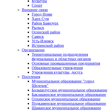
Культура
Спорт
Внешние связи
Город Номи
Ханх Сум
Район Баянзурх
Рыльск
Осинский район
Саянск
Усть-Илимск
Истринский район
Организации
Территориальные подразделения
федеральных и областных органов
Основные промышленные предприятия
Образовательные учреждения
Учреждения культуры, досуга
Поселения
Муниципальное образование "город
Шелехов"
Большелугское муниципальное образование
Баклашинское муниципальное образование
Олхинское муниципальное образование
Подкаменское муниципальное образование
Шаманское муниципальное образование