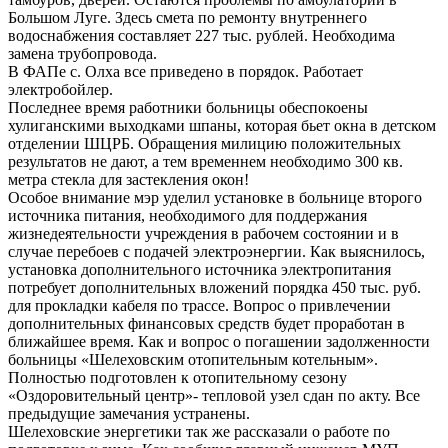
Большом Луге. Здесь смета по ремонту внутреннего
водоснабжения составляет 227 тыс. рублей. Необходима
замена трубопровода.
В ФАПе с. Олха все приведено в порядок. Работает
электробойлер.
Последнее время работники больницы обеспокоены
хулиганскими выходками шпаны, которая бьет окна в детском
отделении ШЦРБ. Обращения милицию положительных
результатов не дают, а тем временнем необходимо 300 кв.
метра стекла для застекления окон!
Особое внимание мэр уделил установке в больнице второго
источника питания, необходимого для поддержания
жизнедеятельности учреждения в рабочем состоянии и в
случае перебоев с подачей электроэнергии. Как выяснилось,
установка дополнительного источника электропитания
потребует дополнительных вложений порядка 450 тыс. руб.
для прокладки кабеля по трассе. Вопрос о привлечении
дополнительных финансовых средств будет проработан в
ближайшее время. Как и вопрос о погашении задолженности
больницы «Шелеховским отопительным котельным».
Полностью подготовлен к отопительному сезону
«Оздоровительный центр»- тепловой узел сдан по акту. Все
предыдущие замечания устранены.
Шелеховские энергетики так же рассказали о работе по