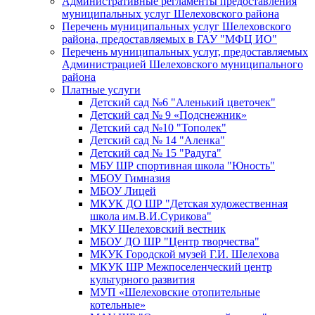
Административные регламенты предоставления
муниципальных услуг Шелеховского района
Перечень муниципальных услуг Шелеховского
района, предоставляемых в ГАУ "МФЦ ИО"
Перечень муниципальных услуг, предоставляемых
Администрацией Шелеховского муниципального
района
Платные услуги
Детский сад №6 "Аленький цветочек"
Детский сад № 9 «Подснежник»
Детский сад №10 "Тополек"
Детский сад № 14 "Аленка"
Детский сад № 15 "Радуга"
МБУ ШР спортивная школа "Юность"
МБОУ Гимназия
МБОУ Лицей
МКУК ДО ШР "Детская художественная
школа им.В.И.Сурикова"
МКУ Шелеховский вестник
МБОУ ДО ШР "Центр творчества"
МКУК Городской музей Г.И. Шелехова
МКУК ШР Межпоселенческий центр
культурного развития
МУП «Шелеховские отопительные
котельные»