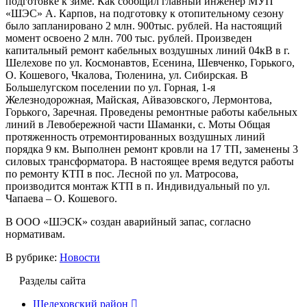
подготовке к зиме. Как сообщил главный инженер МУП
«ШЭС» А. Карпов, на подготовку к отопительному сезону
было запланировано 2 млн. 900тыс. рублей. На настоящий
момент освоено 2 млн. 700 тыс. рублей. Произведен
капитальный ремонт кабельных воздушных линий 04кВ в г.
Шелехове по ул. Космонавтов, Есенина, Шевченко, Горького,
О. Кошевого, Чкалова, Тюленина, ул. Сибирская. В
Большелугском поселении по ул. Горная, 1-я
Железнодорожная, Майская, Айвазовского, Лермонтова,
Горького, Заречная. Проведены ремонтные работы кабельных
линий в Левобережной части Шаманки, с. Моты Общая
протяженность отремонтированных воздушных линий
порядка 9 км. Выполнен ремонт кровли на 17 ТП, заменены 3
силовых трансформатора. В настоящее время ведутся работы
по ремонту КТП в пос. Лесной по ул. Матросова,
производится монтаж КТП в п. Индивидуальный по ул.
Чапаева – О. Кошевого.
В ООО «ШЭСК» создан аварийный запас, согласно
нормативам.
В рубрике:
Новости
Разделы сайта
Шелеховский район