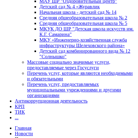
МАУ ШР "Оздоровительный центр"
Детский сад № 4 «Журавлик
Начальная школа - детский сад № 14
Средняя общеобразовательная школа № 2
Средняя общеобразовательная школа № 5
МКУК ДО ШР "Детская школа искусств им.
К.Г. Самарина"
МКУ «Инженерно-хозяйственная служба
инфраструктуры Шелеховского района»
Детский сад комбинированного вида № 12
"Солнышко"
Массовые социально значимые услуги,
предоставляемые через Госуслуги
Перечень услуг, которые являются необходимыми
и обязательными
Перечень услуг, предоставляемых
муниципальными учреждениями и другими
организациями
Антикоррупционная деятельность
КРП
ТИК
...
Главная
Новости