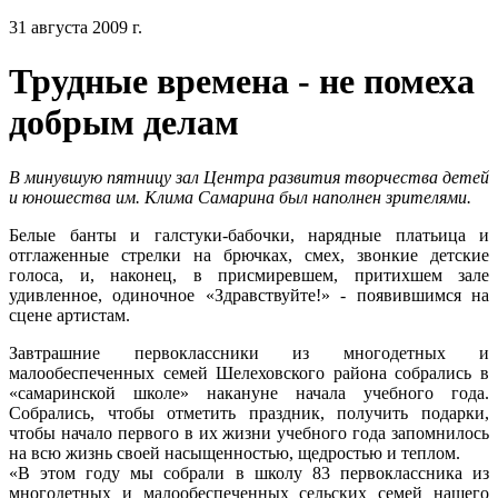
31 августа 2009 г.
Трудные времена - не помеха
добрым делам
В минувшую пятницу зал Центра развития творчества детей
и юношества им. Клима Самарина был наполнен зрителями.
Белые банты и галстуки-бабочки, нарядные платьица и
отглаженные стрелки на брючках, смех, звонкие детские
голоса, и, наконец, в присмиревшем, притихшем зале
удивленное, одиночное «Здравствуйте!» - появившимся на
сцене артистам.
Завтрашние первоклассники из многодетных и
малообеспеченных семей Шелеховского района собрались в
«самаринской школе» накануне начала учебного года.
Собрались, чтобы отметить праздник, получить подарки,
чтобы начало первого в их жизни учебного года запомнилось
на всю жизнь своей насыщенностью, щедростью и теплом.
«В этом году мы собрали в школу 83 первоклассника из
многодетных и малообеспеченных сельских семей нашего