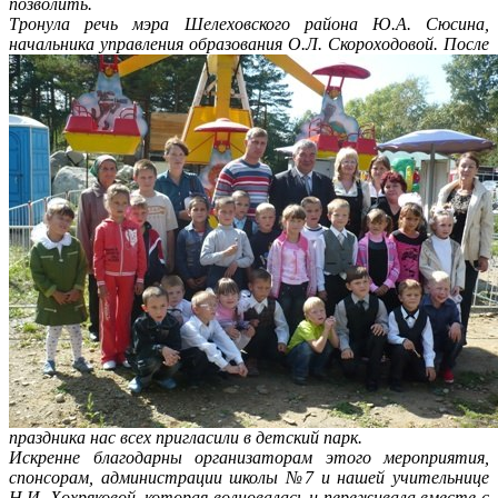
позволить.
Тронула речь мэра Шелеховского района Ю.А. Сюсина,
начальника управления образования О.Л. Скороходовой.
После
праздника нас всех пригласили в детский парк.
Искренне благодарны организаторам этого мероприятия,
спонсорам, администрации школы №7 и нашей учительнице
Н.И. Хохряковой, которая волновалась и переживала вместе с