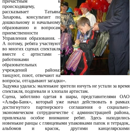
причастным к
происходящему, -
рассказывает Татьяна
Захарова, консультант по
дошкольному и начальному
образованию и вопросам
приемственности
Управления образования. –
А потому, ребята участвуют
во многих сценах спектакля
вместе с артистами –
работниками
образовательных
учреждений района:
танцуют, поют, отвечают на
вопросы, отгадывают загадки».
Задумка удалась: маленькие зрители ничуть не устали за время
спектакля, подпевали и хлопали артистам.
Сцена, заботливо одетая в шары, представителями ОАО
«Альфа-Банк», который уже начал действовать в рамках
достигнутого партнерского соглашения о социально-
экономическом сотрудничестве с администрацией района,
привлекала особое внимание ребят. Здесь находились
новенькие ранцы с глянцевыми упаковками папок и тетрадок,
альбомов и красок, другими канцелярскими