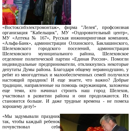
«Востоксибэлектромонтаж», фирма "Лелея", профсоюзная
организация "Кабельщик", МУ «Оздоровительный центр»,
МУ «Аптека № 167», Русская инжиниринговая компания,
«Альфа-Банк», администрации Олхинского, Баклашинского,
Шелеховского городского поселений, администрация
Шелеховского муниципального района, Шелеховское
отделение политической партии «Единая Россия». Помогли
индивидуальные предприниматели, откликнулись некоторые
депутаты Думы района. Благодаря общему неравнодушию, у
ребят из многодетных и малообеспеченных семей получился
настоящий праздник! И еще знаете, что важно? Добрые
традиции, направленные на помощь окружающим, заложены
еще теми, кто начинал строить наш город Шелехов,
участвовал в развитии района и они продолжаются. Их
становится больше. И даже трудные времена - не помеха
хорошему делу!»
«Мы задумывали праздник
так, чтобы каждый ребенок
почувствовал себя