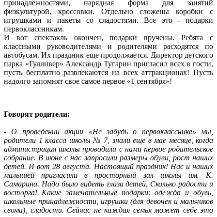
принадлежностями, нарядная форма для занятий
физкультурой, кроссовки. Отдельно сложены коробки с
игрушками и пакеты со сладостями. Все это - подарки
первоклассникам.
И вот спектакль окончен, подарки вручены. Ребята с
классными руководителями и родителями расходятся по
автобусам. Их праздник еще продолжается. Директор детского
парка «Гулливер» Александр Тугарин пригласил всех в гости,
пусть бесплатно развлекаются на всех аттракционах! Пусть
надолго запомнят свое самое первое «1 сентября»!
Говорят родители:
- О проведении акции «Не забудь о первокласснике» мы,
родители 1 класса школы № 7, знали еще в мае месяце, когда
администрация школы проводила с нами первое родительское
собрание. В июне с нас запросили размеры обуви, рост наших
детей. И вот 28 августа. Настоящий праздник! Нас и наших
малышей пригласили в просторный зал школы им. К.
Самарина. Надо было видеть глаза детей. Сколько радости и
восторга! Какие замечательные подарки: одежда и обувь,
школьные принадлежности, игрушки (для девочек и мальчиков
своми), сладости. Сейчас не каждая семья может себе это