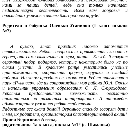
нами за наших детей, ведь она только начинает
педагогическую деятельность. Всем вам здоровья и
дальнейших успехов в вашем благородном труде!
Родители и бабушка Оленьки Усаниной (1 класс школы
№7)
- Я думаю, этот праздник надолго запомнится
первоклассникам. Ребят заворожили приключения сказочных
героев, они сами включались в игры, танцы. Каждый получил
огромный набор подарков, которые некоторым было не по
силам унести. В красивом ранце уместились учебные
принадлежности, спортивная форма, игрушка и сладкий
подарок. На этом праздник не закончился. Ребят пригласили в
парк «Гулливер», где их сопровождали мэр района Ю.А. Сюсин
и начальник управления образования О. Л. Скороходова.
Ребятам предоставилась возможность бесплатно
прокатиться на различных аттракционах. А напоследок
администрация угостила ребят сладостями.
Радостные все ехали домой! Огромное спасибо говорят дети
и мы, их родители, организаторам благотворительной акции!
Ирина Борисовна Агеева,
родительница 1а класса, школы №12 (с. Шаманка)