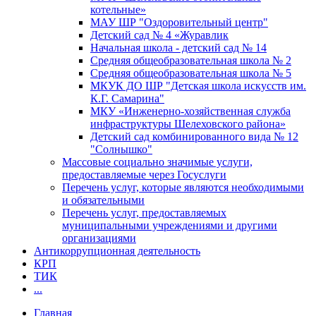
котельные»
МАУ ШР "Оздоровительный центр"
Детский сад № 4 «Журавлик
Начальная школа - детский сад № 14
Средняя общеобразовательная школа № 2
Средняя общеобразовательная школа № 5
МКУК ДО ШР "Детская школа искусств им.
К.Г. Самарина"
МКУ «Инженерно-хозяйственная служба
инфраструктуры Шелеховского района»
Детский сад комбинированного вида № 12
"Солнышко"
Массовые социально значимые услуги,
предоставляемые через Госуслуги
Перечень услуг, которые являются необходимыми
и обязательными
Перечень услуг, предоставляемых
муниципальными учреждениями и другими
организациями
Антикоррупционная деятельность
КРП
ТИК
...
Главная