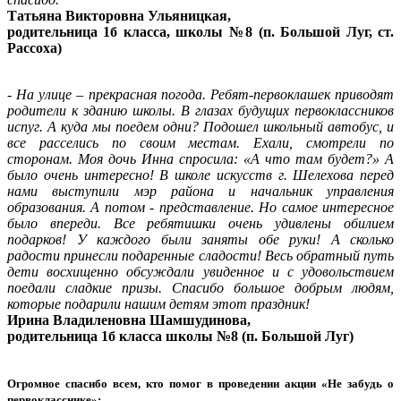
Татьяна Викторовна Ульяницкая,
родительница 1б класса, школы №8 (п. Большой Луг, ст.
Рассоха)
- На улице – прекрасная погода. Ребят-первоклашек приводят
родители к зданию школы. В глазах будущих первоклассников
испуг. А куда мы поедем одни? Подошел школьный автобус, и
все расселись по своим местам. Ехали, смотрели по
сторонам. Моя дочь Инна спросила: «А что там будет?» А
было очень интересно! В школе искусств г. Шелехова перед
нами выступили мэр района и начальник управления
образования. А потом - представление. Но самое интересное
было впереди. Все ребятишки очень удивлены обилием
подарков! У каждого были заняты обе руки! А сколько
радости принесли подаренные сладости! Весь обратный путь
дети восхищенно обсуждали увиденное и с удовольствием
поедали сладкие призы. Спасибо большое добрым людям,
которые подарили нашим детям этот праздник!
Ирина Владиленовна Шамшудинова,
родительница 1б класса школы №8 (п. Большой Луг)
Огромное спасибо всем, кто помог в проведении акции «Не забудь о
первокласснике»: