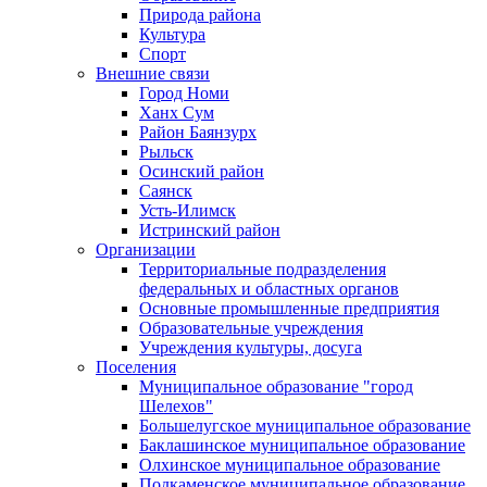
Природа района
Культура
Спорт
Внешние связи
Город Номи
Ханх Сум
Район Баянзурх
Рыльск
Осинский район
Саянск
Усть-Илимск
Истринский район
Организации
Территориальные подразделения
федеральных и областных органов
Основные промышленные предприятия
Образовательные учреждения
Учреждения культуры, досуга
Поселения
Муниципальное образование "город
Шелехов"
Большелугское муниципальное образование
Баклашинское муниципальное образование
Олхинское муниципальное образование
Подкаменское муниципальное образование