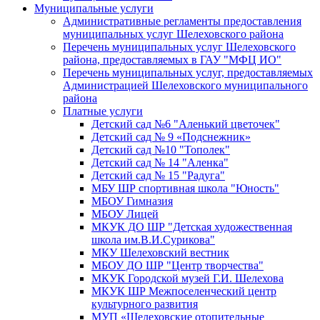
Муниципальные услуги
Административные регламенты предоставления
муниципальных услуг Шелеховского района
Перечень муниципальных услуг Шелеховского
района, предоставляемых в ГАУ "МФЦ ИО"
Перечень муниципальных услуг, предоставляемых
Администрацией Шелеховского муниципального
района
Платные услуги
Детский сад №6 "Аленький цветочек"
Детский сад № 9 «Подснежник»
Детский сад №10 "Тополек"
Детский сад № 14 "Аленка"
Детский сад № 15 "Радуга"
МБУ ШР спортивная школа "Юность"
МБОУ Гимназия
МБОУ Лицей
МКУК ДО ШР "Детская художественная
школа им.В.И.Сурикова"
МКУ Шелеховский вестник
МБОУ ДО ШР "Центр творчества"
МКУК Городской музей Г.И. Шелехова
МКУК ШР Межпоселенческий центр
культурного развития
МУП «Шелеховские отопительные