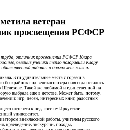
метила ветеран
ичник просвещения РСФСР
о труда, отличник просвещения РСФСР Клара
 родные, бывшие ученики тепло поздравили Клару
ой общественной работы и долгих лет жизни.
йкала. Эти удивительные места с горами в
ю бескрайних вод великого озера навсегда остались
 в Шелехове. Такой же любимой и единственной на
орую выбрала еще в детстве. Может быть, потому,
ечений: игр, песен, интересных книг, радостных
ущего интереса к педагогике: Иркутское
венный университет.
изатором внеклассной работы, учителем русского
я, краеведение, экскурсии, походы,
м богата жизнь школы, до краев наполняло ее