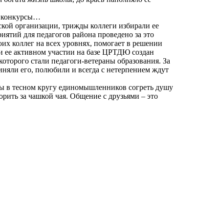
, конкурсы…
ской организации, трижды коллеги избирали ее
иятий для педагогов района проведено за это
оих коллег на всех уровнях, помогает в решении
 ее активном участии на базе ЦРТДЮ создан
торого стали педагоги-ветераны образования. За
иняли его, полюбили и всегда с нетерпением ждут
обы в тесном кругу единомышленников согреть душу
орить за чашкой чая. Общение с друзьями – это