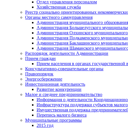
Отдел управления персоналом
Хозяйственная служба
Реестр социально ориентированных некоммерчески
Органы местного самоуправления
Администрация муниципального образования
Администрация Большелугского муниципальн
Администрация Олхинского муниципального 
Администрация Подкаменского муниципально
Администрация Баклашинского муниципально
Администрация Шаманского муниципального
Распорядок деятельности Администрации
Прием граждан
Прием населения в органах государственной 
Консультативно-совещательные органы
Правопорядок
Энергосбережение
Инвестиционная деятельность
Развитие конкуренции
Малое и среднее предпринимательство
Информация о деятельности Координационног
Инфраструктура поддержки субъектов малого
Имущественная поддержка предпринимателей
Перепись малого бизнеса
Муниципальные программы
2015 год