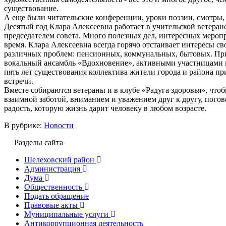
существование.
А еще были читательские конференции, уроки поэзии, смотры
Десятый год Клара Алексеевна работает в учительской ветеран
председателем совета. Много полезных дел, интересных меропр
время. Клара Алексеевна всегда горячо отстаивает интересы св
различных проблем: пенсионных, коммунальных, бытовых. При
вокальный ансамбль «Вдохновение», активными участницами ко
пять лет существования коллектива жители города и района пр
встречи.
Вместе собираются ветераны и в клубе «Радуга здоровья», чт
взаимной заботой, вниманием и уважением друг к другу, погов
радость, которую жизнь дарит человеку в любом возрасте.
В рубрике:
Новости
Разделы сайта
Шелеховский район
Администрация
Дума
Общественность
Подать обращение
Правовые акты
Муниципальные услуги
Антикоррупционная деятельность