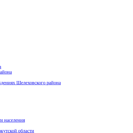
а
района
ждениях Шелеховского района
и населения
кутской области