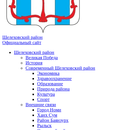
Шелеховский район
Официальный сайт
Шелеховский район
Великая Победа
История
Современный Шелеховский район
Экономика
Здравоохранение
Образование
Природа района
Культура
Спорт
Внешние связи
Город Номи
Ханх Сум
Район Баянзурх
Рыльск