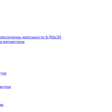
 обеспечения деятельности КДНиЗП
м имуществом
туре
акупок
ми