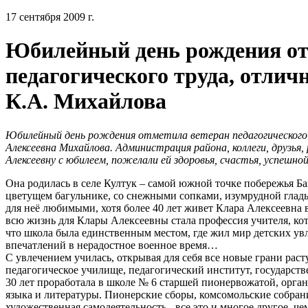
17 сентября 2009 г.
Юбилейный день рождения от
педагогического труда, отл
К.А. Михайлова
Юбилейный день рождения отметила ветеран педагогическог
Алексеевна Михайлова. Администрация района, коллеги, друзья,
Алексеевну с юбилеем, пожелали ей здоровья, счастья, успешн
Она родилась в селе Култук – самой южной точке побережья Ба
цветущем багульнике, со снежными сопками, изумрудной гладь
для неё любимыми, хотя более 40 лет живет Клара Алексеевна
всю жизнь для Клары Алексеевны стала профессия учителя, кот
что школа была единственным местом, где жил мир детских увл
впечатлений в нерадостное военное время…
С увлечением училась, открывая для себя все новые грани раст
педагогическое училище, педагогический институт, государст
30 лет проработала в школе № 6 старшей пионервожатой, орган
языка и литературы. Пионерские сборы, комсомольские собрани
художественная самодеятельность - все это и многое другое, че