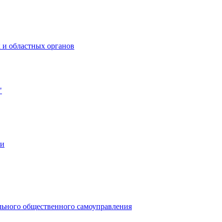
 и областных органов
"
ии
льного общественного самоуправления