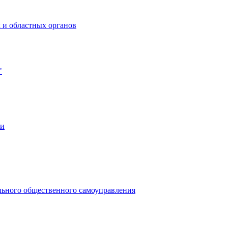
 и областных органов
"
ии
льного общественного самоуправления