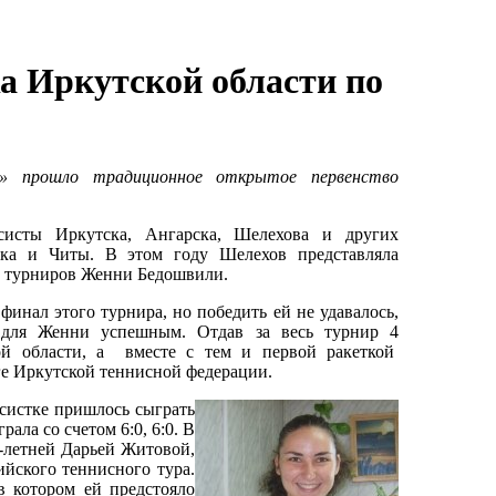
а Иркутской области по
» прошло традиционное открытое первенство
систы Иркутска, Ангарска, Шелехова и других
ска и Читы. В этом году Шелехов представляла
х турниров Женни Бедошвили.
финал этого турнира, но победить ей не удавалось,
л для Женни успешным. Отдав за весь турнир 4
ой области, а вместе с тем и первой ракеткой
ге Иркутской теннисной федерации.
исистке пришлось сыграть
ала со счетом 6:0, 6:0. В
-летней Дарьей Житовой,
ийского теннисного тура.
в котором ей предстояло