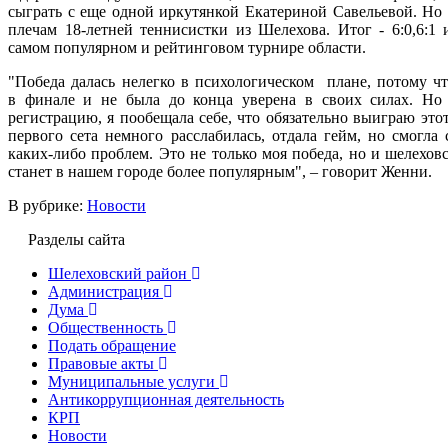
сыграть с еще одной иркутянкой Екатериной Савельевой. Но и
плечам 18-летней теннисистки из Шелехова. Итог - 6:0,6:1 
самом популярном и рейтинговом турнире области.
"Победа далась нелегко в психологическом плане, потому чт
в финале и не была до конца уверена в своих силах. Но 
регистрацию, я пообещала себе, что обязательно выиграю это
первого сета немного расслабилась, отдала гейм, но смогла 
каких-либо проблем. Это не только моя победа, но и шелеховс
станет в нашем городе более популярным", – говорит Женни.
В рубрике:
Новости
Разделы сайта
Шелеховский район
Администрация
Дума
Общественность
Подать обращение
Правовые акты
Муниципальные услуги
Антикоррупционная деятельность
КРП
Новости