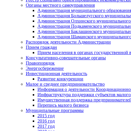
Органы местного самоуправления
Администрация муниципального образования
Администрация Большелугского муниципальн
Администрация Олхинского муниципального 
Администрация Подкаменского муниципально
Администрация Баклашинского муниципально
Администрация Шаманского муниципального
Распорядок деятельности Администрации
Прием граждан
Прием населения в органах государственной 
Консультативно-совещательные органы
Правопорядок
Энергосбережение
Инвестиционная деятельность
Развитие конкуренции
Малое и среднее предпринимательство
Информация о деятельности Координационног
Инфраструктура поддержки субъектов малого
Имущественная поддержка предпринимателей
Перепись малого бизнеса
Муниципальные программы
2015 год
2016 год
2017 год