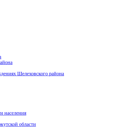
а
района
ждениях Шелеховского района
и населения
кутской области