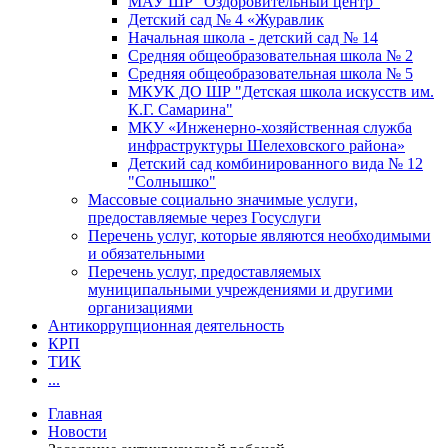
МАУ ШР "Оздоровительный центр"
Детский сад № 4 «Журавлик
Начальная школа - детский сад № 14
Средняя общеобразовательная школа № 2
Средняя общеобразовательная школа № 5
МКУК ДО ШР "Детская школа искусств им.
К.Г. Самарина"
МКУ «Инженерно-хозяйственная служба
инфраструктуры Шелеховского района»
Детский сад комбинированного вида № 12
"Солнышко"
Массовые социально значимые услуги,
предоставляемые через Госуслуги
Перечень услуг, которые являются необходимыми
и обязательными
Перечень услуг, предоставляемых
муниципальными учреждениями и другими
организациями
Антикоррупционная деятельность
КРП
ТИК
...
Главная
Новости