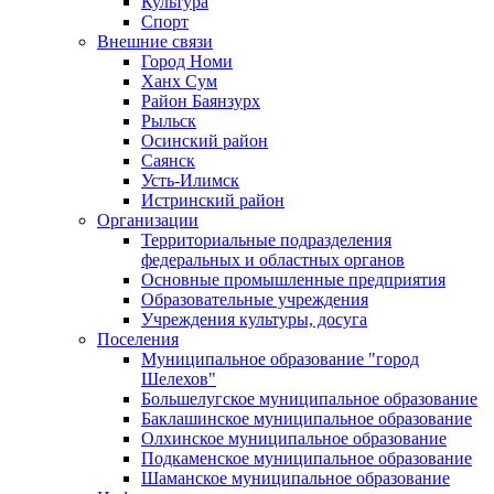
Культура
Спорт
Внешние связи
Город Номи
Ханх Сум
Район Баянзурх
Рыльск
Осинский район
Саянск
Усть-Илимск
Истринский район
Организации
Территориальные подразделения
федеральных и областных органов
Основные промышленные предприятия
Образовательные учреждения
Учреждения культуры, досуга
Поселения
Муниципальное образование "город
Шелехов"
Большелугское муниципальное образование
Баклашинское муниципальное образование
Олхинское муниципальное образование
Подкаменское муниципальное образование
Шаманское муниципальное образование