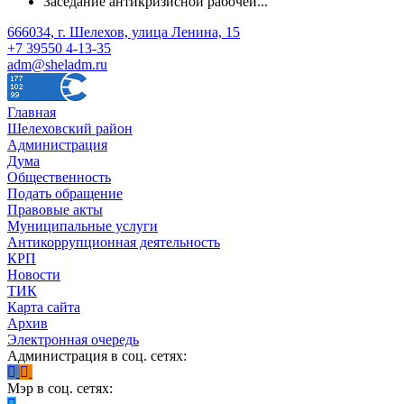
Заседание антикризисной рабочей...
666034, г. Шелехов, улица Ленина, 15
+7 39550 4-13-35
adm@sheladm.ru
Главная
Шелеховский район
Администрация
Дума
Общественность
Подать обращение
Правовые акты
Муниципальные услуги
Антикоррупционная деятельность
КРП
Новости
ТИК
Карта сайта
Архив
Электронная очередь
Администрация в соц. сетях:
Мэр в соц. сетях: