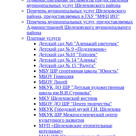
муниципальных услуг Шелеховского района
Перечень муниципальных услуг Шелеховского
района, предоставляемых в ГАУ "МФЦ ИО"
Перечень муниципальных услуг, предоставляемых
Администрацией Шелеховского муниципального
района
Платные услуги
Детский сад №6 "Аленький цветочек"
Детский сад № 9 «Подснежник»
Детский сад №10 "Тополек"
Детский сад № 14 "Аленка"
Детский сад № 15 "Радуга"
МБУ ШР спортивная школа "Юность"
МБОУ Гимназия
МБОУ Лицей
МКУК ДО ШР "Детская художественная
школа им.В.И.Сурикова"
МКУ Шелеховский вестник
МБОУ ДО ШР "Центр творчества"
МКУК Городской музей Г.И. Шелехова
МКУК ШР Межпоселенческий центр
культурного развития
МУП «Шелеховские отопительные
котельные»