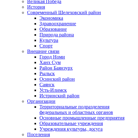
Великая Победа
История
Современный Шелеховский район
Экономика
Здравоохранение
Образование
Природа района
Культура
Спорт
Внешние связи
Город Номи
Ханх Сум
Район Баянзурх
Рыльск
Осинский район
Саянск
Усть-Илимск
Истринский район
Организации
Территориальные подразделения
федеральных и областных органов
Основные промышленные предприятия
Образовательные учреждения
Учреждения культуры, досуга
Поселения