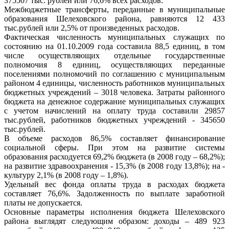
375507 тыс. рублей или 76,6% всех расходов.
Межбюджетные трансферты, переданные в муниципальные
образования Шелеховского района, равняются 12 433
тыс.рублей или 2,5% от произведенных расходов.
Фактическая численность муниципальных служащих по
состоянию на 01.10.2009 года составила 88,5 единиц, в том
числе осуществляющих отдельные государственные
полномочия 8 единиц, осуществляющих переданные
поселениями полномочий по соглашению с муниципальным
районом 4 единицы, численность работников муниципальных
бюджетных учреждений – 3018 человека. Затраты районного
бюджета на денежное содержание муниципальных служащих
с учетом начислений на оплату труда составили 29857
тыс.рублей, работников бюджетных учреждений - 345650
тыс.рублей.
В объеме расходов 86,5% составляет финансирование
социальной сферы. При этом на развитие системы
образования расходуется 69,2% бюджета (в 2008 году – 68,2%);
на развитие здравоохранения - 15,3% (в 2008 году 13,8%); на -
культуру 2,1% (в 2008 году – 1,8%).
Удельный вес фонда оплаты труда в расходах бюджета
составляет 76,6%. Задолженность по выплате заработной
платы не допускается.
Основные параметры исполнения бюджета Шелеховского
района выглядят следующим образом: доходы – 489 923