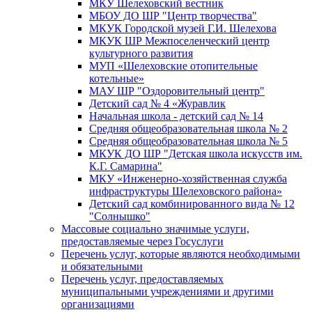
МКУ Шелеховский вестник
МБОУ ДО ШР "Центр творчества"
МКУК Городской музей Г.И. Шелехова
МКУК ШР Межпоселенческий центр
культурного развития
МУП «Шелеховские отопительные
котельные»
МАУ ШР "Оздоровительный центр"
Детский сад № 4 «Журавлик
Начальная школа - детский сад № 14
Средняя общеобразовательная школа № 2
Средняя общеобразовательная школа № 5
МКУК ДО ШР "Детская школа искусств им.
К.Г. Самарина"
МКУ «Инженерно-хозяйственная служба
инфраструктуры Шелеховского района»
Детский сад комбинированного вида № 12
"Солнышко"
Массовые социально значимые услуги,
предоставляемые через Госуслуги
Перечень услуг, которые являются необходимыми
и обязательными
Перечень услуг, предоставляемых
муниципальными учреждениями и другими
организациями