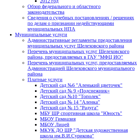
2012 год
Обзор федерального и областного
законодательства
Сведения о судебных постановлениях / решениях
по делам о признании недействующими
муниципальных НПА
Муниципальные услуги
Административные регламенты предоставления
муниципальных услуг Шелеховского района
Перечень муниципальных услуг Шелеховского
района, предоставляемых в ГАУ "МФЦ ИО"
Перечень муниципальных услуг, предоставляемых
Администрацией Шелеховского муниципального
района
Платные услуги
Детский сад №6 "Аленький цветочек"
Детский сад № 9 «Подснежник»
Детский сад №10 "Тополек"
Детский сад № 14 "Аленка"
Детский сад № 15 "Радуга"
МБУ ШР спортивная школа "Юность"
МБОУ Гимназия
МБОУ Лицей
МКУК ДО ШР "Детская художественная
школа им.В.И.Сурикова"