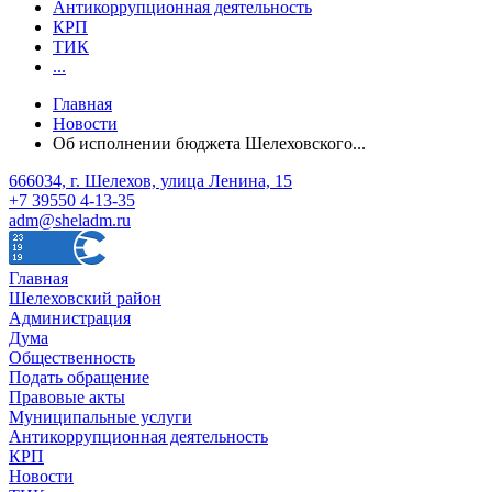
Антикоррупционная деятельность
КРП
ТИК
...
Главная
Новости
Об исполнении бюджета Шелеховского...
666034, г. Шелехов, улица Ленина, 15
+7 39550 4-13-35
adm@sheladm.ru
Главная
Шелеховский район
Администрация
Дума
Общественность
Подать обращение
Правовые акты
Муниципальные услуги
Антикоррупционная деятельность
КРП
Новости