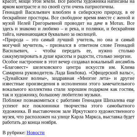
красот, мощи этой земли. Все работы художника написаны на
ярком контрасте и по своей сути очень патриотичны.
Геннадий Васильевич влюблен в сибирскую природу, в ее
бескрайние просторы. Все свободное время вместе с женой и
музой Нелей Григорьевной проводит на даче в Мотах. Все
здесь и знакомо и любимо – и река, и полянки, и бескрайняя
тайга, начинающаяся буквально за околицей.
«Природа – это самый лучший учитель, но она и самый
могучий мучитель, - признался в ответном слове Геннадий
Васильевич, - чтобы передать ее, нужно столько
саккумулировать в душе красоты и радости, столько энергии.
Особое настроение в этот вечер создавал вокальный ансамбль
«Благовест» шелеховского центра искусств им. Клима
Самарина руководитель Лада Бикбова). «Офицерский вальс»,
«Дунайские волны», заздравная «Многие лета» и другие
известные произведения в исполнении этого замечательного
вокального коллектива стали хорошим подарком как гостям,
так и художнику, большому любителю музыки.
Поближе познакомиться с работами Геннадия Шихалева еще
успеют все поклонники творчества этого самобытного
художника. В выставочном зале Иркутского художественного
музея, что расположен на улице Карла Маркса, выставка будет
работать до конца ноября.
В рубрике:
Новости