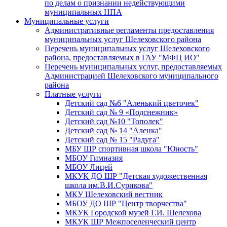
по делам о признании недействующими
муниципальных НПА
Муниципальные услуги
Административные регламенты предоставления
муниципальных услуг Шелеховского района
Перечень муниципальных услуг Шелеховского
района, предоставляемых в ГАУ "МФЦ ИО"
Перечень муниципальных услуг, предоставляемых
Администрацией Шелеховского муниципального
района
Платные услуги
Детский сад №6 "Аленький цветочек"
Детский сад № 9 «Подснежник»
Детский сад №10 "Тополек"
Детский сад № 14 "Аленка"
Детский сад № 15 "Радуга"
МБУ ШР спортивная школа "Юность"
МБОУ Гимназия
МБОУ Лицей
МКУК ДО ШР "Детская художественная
школа им.В.И.Сурикова"
МКУ Шелеховский вестник
МБОУ ДО ШР "Центр творчества"
МКУК Городской музей Г.И. Шелехова
МКУК ШР Межпоселенческий центр