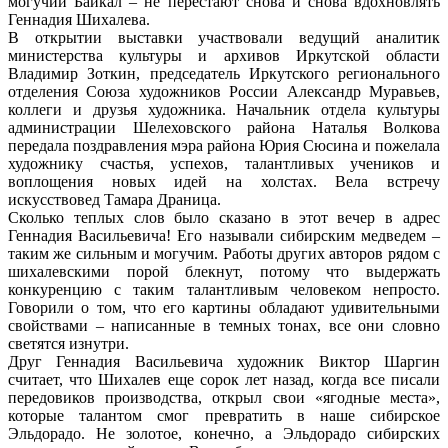
могучий Байкал – не перестают снова и снова вдохновлять
Геннадия Шихалева.
В открытии выставки участвовали ведущий аналитик
министерства культуры и архивов Иркутской области
Владимир Зоткин, председатель Иркутского регионального
отделения Союза художников России Александр Муравьев,
коллеги и друзья художника. Начальник отдела культуры
администрации Шелеховского района Наталья Волкова
передала поздравления мэра района Юрия Сюсина и пожелала
художнику счастья, успехов, талантливых учеников и
воплощения новых идей на холстах. Вела встречу
искусствовед Тамара Драница.
Сколько теплых слов было сказано в этот вечер в адрес
Геннадия Васильевича! Его называли сибирским медведем –
таким же сильным и могучим. Работы других авторов рядом с
шихалевскими порой блекнут, потому что выдержать
конкуренцию с таким талантливым человеком непросто.
Говорили о том, что его картины обладают удивительными
свойствами – написанные в темных тонах, все они словно
светятся изнутри.
Друг Геннадия Васильевича художник Виктор Шаргин
считает, что Шихалев еще сорок лет назад, когда все писали
передовиков производства, открыл свои «ягодные места»,
которые талантом смог превратить в наше сибирское
Эльдорадо. Не золотое, конечно, а Эльдорадо сибирских