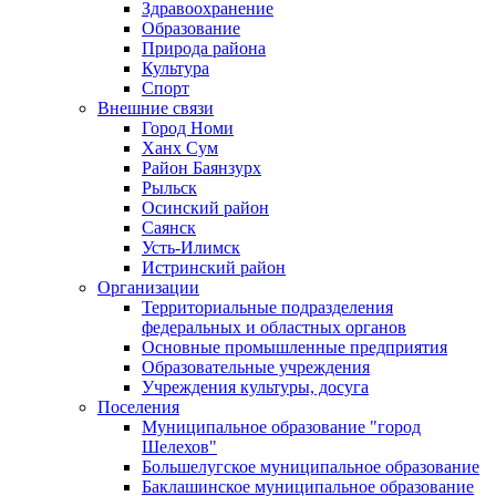
Здравоохранение
Образование
Природа района
Культура
Спорт
Внешние связи
Город Номи
Ханх Сум
Район Баянзурх
Рыльск
Осинский район
Саянск
Усть-Илимск
Истринский район
Организации
Территориальные подразделения
федеральных и областных органов
Основные промышленные предприятия
Образовательные учреждения
Учреждения культуры, досуга
Поселения
Муниципальное образование "город
Шелехов"
Большелугское муниципальное образование
Баклашинское муниципальное образование