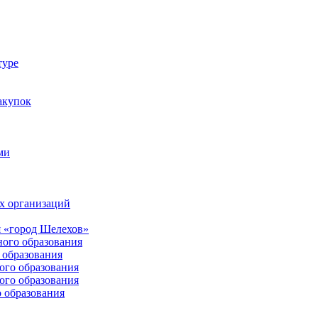
туре
акупок
ми
х организаций
 «город Шелехов»
ого образования
образования
го образования
го образования
 образования