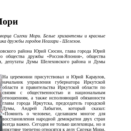
Мори
творца Сигеки Мори. Белые хризантемы и красные
ика дружбы городов Неагари - Шелехов.
овского района Юрий Сюсин, глава города Юрий
ого общества дружбы «Россия-Япония», общества
ти, депутаты Думы Шелеховского района и Думы
На церемонии присутствовал и Юрий Караулов,
начальник управления губернатора Иркутской
области и правительства Иркутской области по
связям с общественностью и национальным
отношениям, а также исполняющий обязанности
главы города Иркутска, председатель городской
Думы, Андрей Лабыгин, который сказал:
«Помнить о человеке, сделавшем многое для
восстановления народной демократии двух стран
всегда важно. Сегодня не только шелеховцы, но и
иркутяне трепетно относятся к делу Сигеки Мори,