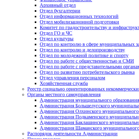
Архивный отдел
Отдел бухгалтерии
Отдел информационных технологий
Отдел мобилизационной подготовки
Комитет по градостроительству и инфраструк
Отдел ГО и ЧС
Отдел культуры
Отдел по контролю в сфере муниципальных з
Отдел по контролю и делопроизводству
Отдел по молодежной политике и спорту
Отдел по работе с общественностью и СМИ
Отдел по работе с представительными органа
Отдел по развитию потребительского рынка
Отдел управления персоналом
Хозяйственная служба
Реестр социально ориентированных некоммерчески
Органы местного самоуправления
Администрация муниципального образования
Администрация Большелугского муниципальн
Администрация Олхинского муниципального 
Администрация Подкаменского муниципально
Администрация Баклашинского муниципально
Администрация Шаманского муниципального
Распорядок деятельности Администрации