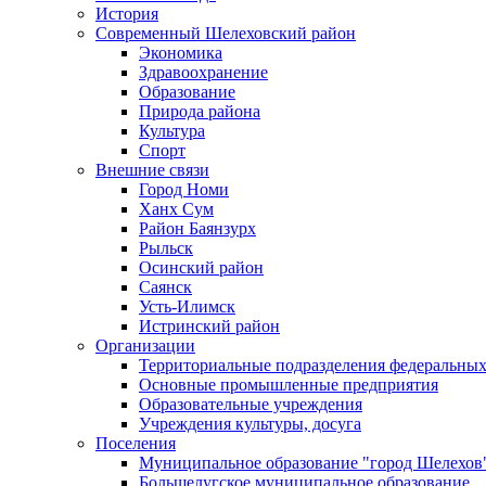
История
Современный Шелеховский район
Экономика
Здравоохранение
Образование
Природа района
Культура
Спорт
Внешние связи
Город Номи
Ханх Сум
Район Баянзурх
Рыльск
Осинский район
Саянск
Усть-Илимск
Истринский район
Организации
Территориальные подразделения федеральных
Основные промышленные предприятия
Образовательные учреждения
Учреждения культуры, досуга
Поселения
Муниципальное образование "город Шелехов
Большелугское муниципальное образование