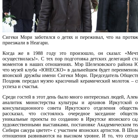
Сигеки Мори заботился о детях и переживал, что на протяж
приезжали в Неагари.
Когда же в 1988 году это произошло, он сказал: «Меч
осуществилась!». С тех пор подготовка детских делегаций ст
моментов в наших отношениях. Мэр Шелеховского района 
что музей клуба «ЮНЕСКО» в дальнейшем будет переименова
японской дружбы имени Сигеки Мори. Председатель Общест
Поздняк передал музею красочный керамический молоток – с
успеха и счастья.
Среди гостей в этот день было много интересных людей, Алек
аналитик министерства культуры и архивов Иркутской об
консультационного совета Иркутского отделения общест
рассказал, что состоялось очередное заседание общест
уникальные проекты по созданию в Иркутске японского са
художественными выставками, постановке Академическим те
Сибири сакура цветет» с участием японских артистов. В Шеле
отношения развиваются на высоком уровне. И то, что сегодн