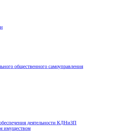
ии
льного общественного самоуправления
 обеспечения деятельности КДНиЗП
м имуществом