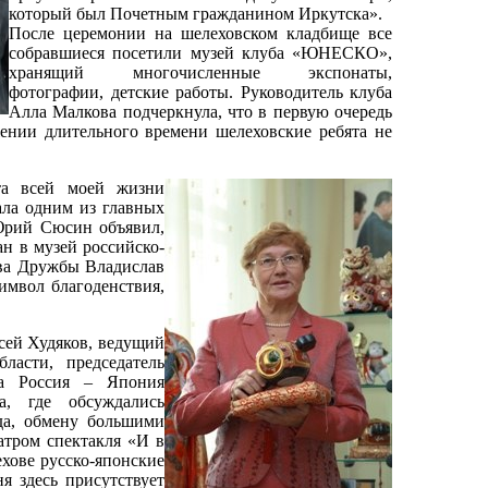
который был Почетным гражданином Иркутска».
После церемонии на шелеховском кладбище все
собравшиеся посетили музей клуба «ЮНЕСКО»,
хранящий многочисленные экспонаты,
фотографии, детские работы. Руководитель клуба
Алла Малкова подчеркнула, что в первую очередь
ении длительного времени шелеховские ребята не
та всей моей жизни
ала одним из главных
Юрий Сюсин объявил,
н в музей российско-
ва Дружбы Владислав
имвол благоденствия,
сей Худяков, ведущий
ласти, председатель
ва Россия – Япония
ва, где обсуждались
да, обмену большими
атром спектакля «И в
хове русско-японские
я здесь присутствует