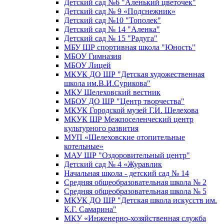
Детский сад №6 "Аленький цветочек"
Детский сад № 9 «Подснежник»
Детский сад №10 "Тополек"
Детский сад № 14 "Аленка"
Детский сад № 15 "Радуга"
МБУ ШР спортивная школа "Юность"
МБОУ Гимназия
МБОУ Лицей
МКУК ДО ШР "Детская художественная
школа им.В.И.Сурикова"
МКУ Шелеховский вестник
МБОУ ДО ШР "Центр творчества"
МКУК Городской музей Г.И. Шелехова
МКУК ШР Межпоселенческий центр
культурного развития
МУП «Шелеховские отопительные
котельные»
МАУ ШР "Оздоровительный центр"
Детский сад № 4 «Журавлик
Начальная школа - детский сад № 14
Средняя общеобразовательная школа № 2
Средняя общеобразовательная школа № 5
МКУК ДО ШР "Детская школа искусств им.
К.Г. Самарина"
МКУ «Инженерно-хозяйственная служба