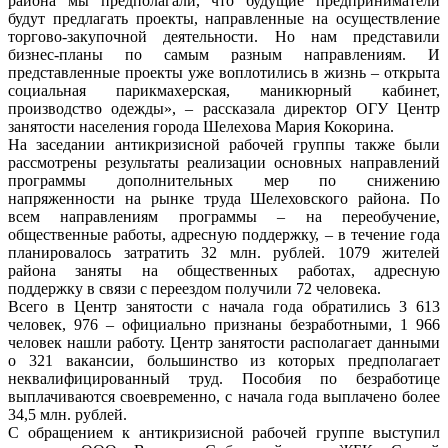
района мы предполагали, что будущие предприниматели
будут предлагать проекты, направленные на осуществление
торгово-закупочной деятельности. Но нам представили
бизнес-планы по самым разным направлениям. И
представленные проекты уже воплотились в жизнь – открыта
социальная парикмахерская, маникюрный кабинет,
производство одежды», – рассказала директор ОГУ Центр
занятости населения города Шелехова Мария Кокорина.
На заседании антикризисной рабочей группы также были
рассмотрены результаты реализации основных направлений
программы дополнительных мер по снижению
напряженности на рынке труда Шелеховского района. По
всем направлениям программы – на переобучение,
общественные работы, адресную поддержку, – в течение года
планировалось затратить 32 млн. рублей. 1079 жителей
района заняты на общественных работах, адресную
поддержку в связи с переездом получили 72 человека.
Всего в Центр занятости с начала года обратились 3 613
человек, 976 – официально признаны безработными, 1 966
человек нашли работу. Центр занятости располагает данными
о 321 вакансии, большинство из которых предполагает
неквалифицированный труд. Пособия по безработице
выплачиваются своевременно, с начала года выплачено более
34,5 млн. рублей.
С обращением к антикризисной рабочей группе выступил