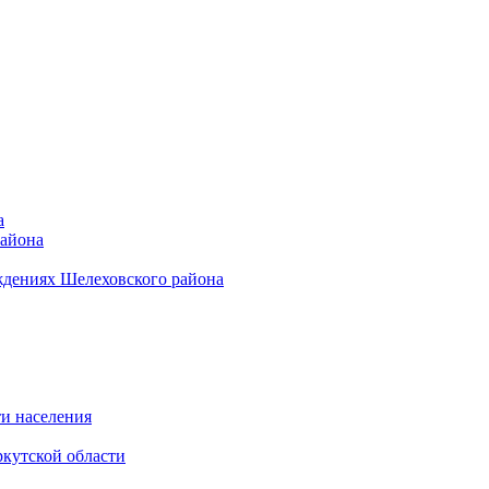
а
района
ждениях Шелеховского района
и населения
кутской области