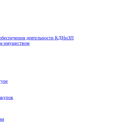
 обеспечения деятельности КДНиЗП
м имуществом
туре
акупок
ми