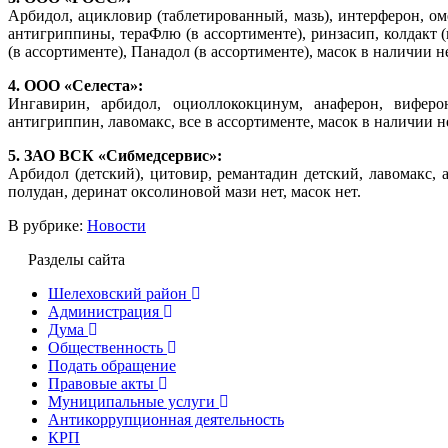
Арбидол, ацикловир (таблетированный, мазь), интерферон, ом
антигриппины, тераФлю (в ассортименте), ринзасип, колдакт (
(в ассортименте), Панадол (в ассортименте), масок в наличии не
4. ООО «Селеста»:
Ингавирин, арбидол, оциоллококцинум, анаферон, виферо
антигриппин, лавомакс, все в ассортименте, масок в наличии н
5. ЗАО ВСК «Сибмедсервис»:
Арбидол (детский), цитовир, ремантадин детский, лавомакс, 
полудан, деринат оксолиновой мази нет, масок нет.
В рубрике:
Новости
Разделы сайта
Шелеховский район
Администрация
Дума
Общественность
Подать обращение
Правовые акты
Муниципальные услуги
Антикоррупционная деятельность
КРП