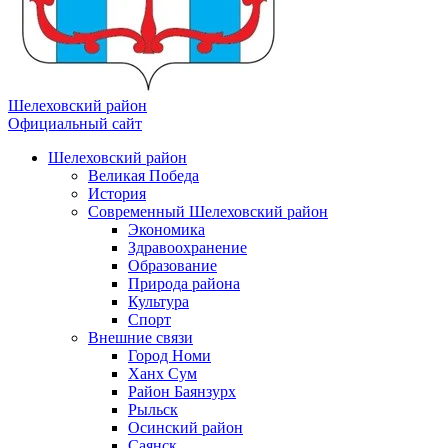
Шелеховский район
Официальный сайт
Шелеховский район
Великая Победа
История
Современный Шелеховский район
Экономика
Здравоохранение
Образование
Природа района
Культура
Спорт
Внешние связи
Город Номи
Ханх Сум
Район Баянзурх
Рыльск
Осинский район
Саянск