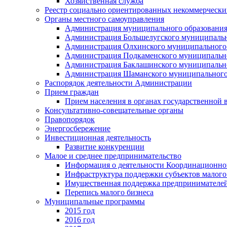
Хозяйственная служба
Реестр социально ориентированных некоммерчески
Органы местного самоуправления
Администрация муниципального образования
Администрация Большелугского муниципальн
Администрация Олхинского муниципального 
Администрация Подкаменского муниципально
Администрация Баклашинского муниципально
Администрация Шаманского муниципального
Распорядок деятельности Администрации
Прием граждан
Прием населения в органах государственной 
Консультативно-совещательные органы
Правопорядок
Энергосбережение
Инвестиционная деятельность
Развитие конкуренции
Малое и среднее предпринимательство
Информация о деятельности Координационног
Инфраструктура поддержки субъектов малого
Имущественная поддержка предпринимателей
Перепись малого бизнеса
Муниципальные программы
2015 год
2016 год