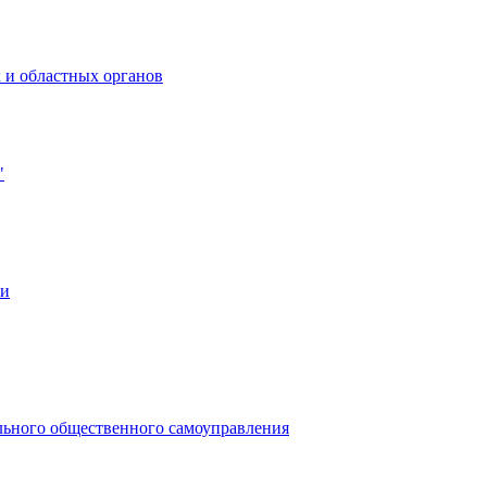
 и областных органов
"
ии
льного общественного самоуправления