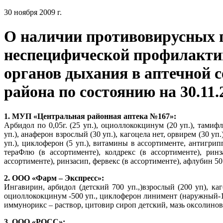
30 ноября 2009 г.
О наличии противовирусных п
неспецифической профилакти
органов дыхания в аптечной 
района по состоянию на 30.11.
1. МУП «Центральная районная аптека №167»:
Арбидол по 0,05г. (25 уп.), оциоллококцинум (20 уп.), тамифл
уп.), анаферон взрослый (30 уп.), кагоцела нет, орвирем (30 уп.
уп.), циклоферон (5 уп.), витамины в ассортименте, антигри
тераФлю (в ассортименте), колдрекс (в ассортименте), ринза
ассортименте), ринзасип, фервекс (в ассортименте), афлубин 50 м
2. ООО «Фарм – Экспресс»:
Ингавирин, арбидол (детский 700 уп.,)взрослый (200 уп), ка
оциоллококцинум -500 уп., циклоферон линимент (наружный-17
иммунорикс – раствор, цитовир сироп детский, мазь оксолинова
3. ООО «РОСС»: