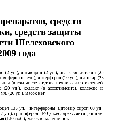
репаратов, средств
ки, средств защиты
сети Шелеховского
2009 года
ю (2 уп.), ингавирин (2 уп.), анаферон детский (25
), виферон (cвечи), интерферон (10 уп.), цитовир (23
ппины (в том числе внутриаптечного изготовления),
 (20 уп.), колдакт (в ассортименте), колдрекс (в
л. (20 уп.), масок нет.
гоцел 135 уп., интерфероны, цитовир сироп-60 уп.,
 уп.), гриппферон- 340 уп.,колдрекс, антигриппин,
я (130 тюб.), масок в наличии нет.