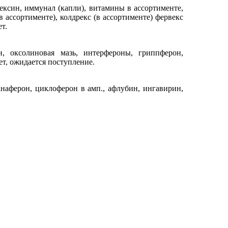
ексин, иммунал (капли), витамины в ассортименте,
в ассортименте), колдрекс (в ассортименте) фервекс
т.
н, оксолиновая мазь, интерфероны, гриппферон,
ет, ожидается поступление.
анаферон, циклоферон в амп., афлубин, ингавирин,