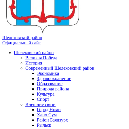
Шелеховский район
Официальный сайт
Шелеховский район
Великая Победа
История
Современный Шелеховский район
Экономика
Здравоохранение
Образование
Природа района
Культура
Спорт
Внешние связи
Город Номи
Ханх Сум
Район Баянзурх
Рыльск