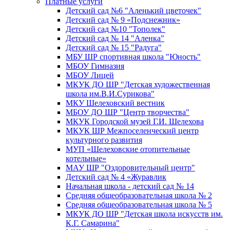
Платные услуги
Детский сад №6 "Аленький цветочек"
Детский сад № 9 «Подснежник»
Детский сад №10 "Тополек"
Детский сад № 14 "Аленка"
Детский сад № 15 "Радуга"
МБУ ШР спортивная школа "Юность"
МБОУ Гимназия
МБОУ Лицей
МКУК ДО ШР "Детская художественная
школа им.В.И.Сурикова"
МКУ Шелеховский вестник
МБОУ ДО ШР "Центр творчества"
МКУК Городской музей Г.И. Шелехова
МКУК ШР Межпоселенческий центр
культурного развития
МУП «Шелеховские отопительные
котельные»
МАУ ШР "Оздоровительный центр"
Детский сад № 4 «Журавлик
Начальная школа - детский сад № 14
Средняя общеобразовательная школа № 2
Средняя общеобразовательная школа № 5
МКУК ДО ШР "Детская школа искусств им.
К.Г. Самарина"