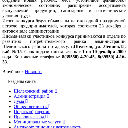
создание новых рабочих мест; устойчивое финансово-
экономическое состояние; расширение ассортимента
выпускаемой продукции; санитарные и гигиенические
условия труда.
Итоги конкурса будут объявлены на ежегодной праздничной
встрече предпринимателей, которая состоится 23 декабря в
актовом зале администрации.
Письма-заявки участников конкурса принимаются в отделе по
развитию потребительского рынка администрации
Шелеховского района по адресу:
г.Шелехов, ул. Ленина,15,
каб. №15
. Срок подачи писем-заявок
с 1 по 10 декабря 2009
года
. Контактные телефоны:
8(39550) 4-20-45, 8(39550) 4-16-
33
.
В рубрике:
Новости
Разделы сайта
Шелеховский район
Администрация
Дума
Общественность
Подать обращение
Правовые акты
Муниципальные услуги
Антикоррупционная деятельность