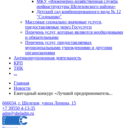
МКУ «Инженерно-хозяйственная служба
инфраструктуры Шелеховского района»
Детский сад комбинированного вида № 12
"Солнышко"
Массовые социально значимые услуги,
предоставляемые через Госуслуги
Перечень услуг, которые являются необходимыми
и обязательными
Перечень услуг, предоставляемых
муниципальными учреждениями и другими
организациями
Антикоррупционная деятельность
КРП
ТИК
...
Главная
Новости
Ежегодный конкурс «Лучший предприниматель...
666034, г. Шелехов, улица Ленина, 15
+7 39550 4-13-35
adm@sheladm.ru