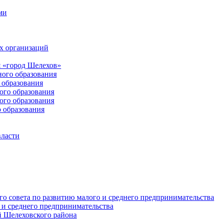
ми
х организаций
 «город Шелехов»
ого образования
образования
го образования
го образования
 образования
власти
о совета по развитию малого и среднего предпринимательства
 и среднего предпринимательства
 Шелеховского района