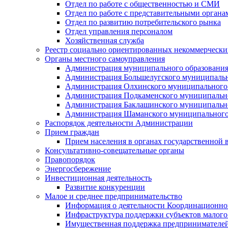
Отдел по работе с общественностью и СМИ
Отдел по работе с представительными органа
Отдел по развитию потребительского рынка
Отдел управления персоналом
Хозяйственная служба
Реестр социально ориентированных некоммерчески
Органы местного самоуправления
Администрация муниципального образования
Администрация Большелугского муниципальн
Администрация Олхинского муниципального 
Администрация Подкаменского муниципально
Администрация Баклашинского муниципально
Администрация Шаманского муниципального
Распорядок деятельности Администрации
Прием граждан
Прием населения в органах государственной 
Консультативно-совещательные органы
Правопорядок
Энергосбережение
Инвестиционная деятельность
Развитие конкуренции
Малое и среднее предпринимательство
Информация о деятельности Координационног
Инфраструктура поддержки субъектов малого
Имущественная поддержка предпринимателей