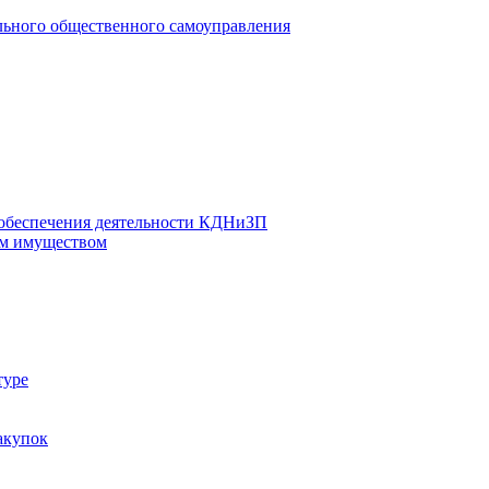
льного общественного самоуправления
 обеспечения деятельности КДНиЗП
м имуществом
туре
акупок