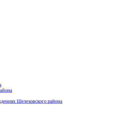
а
района
ждениях Шелеховского района