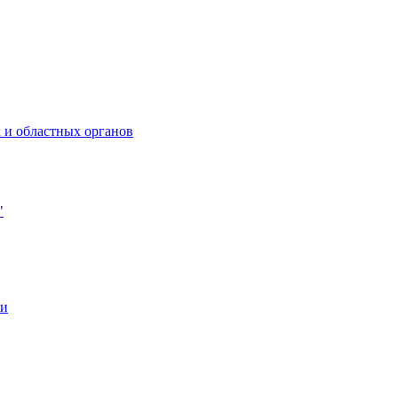
 и областных органов
"
ии