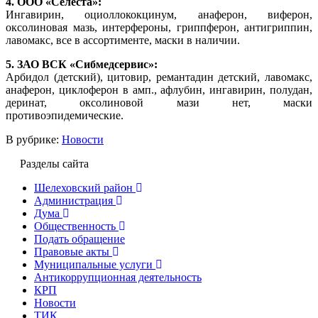
4. ООО «Селеста»:
Ингавирин, оциоллококцинум, анаферон, виферон,
оксолиновая мазь, интерфероны, гриппферон, антигриппин,
лавомакс, все в ассортименте, маски в наличии.
5. ЗАО ВСК «Сибмедсервис»:
Арбидол (детский), цитовир, ремантадин детский, лавомакс,
анаферон, циклоферон в амп., афлубин, ингавирин, полудан,
деринат, оксолиновой мази нет, маски
противоэпидемические.
В рубрике:
Новости
Разделы сайта
Шелеховский район
Администрация
Дума
Общественность
Подать обращение
Правовые акты
Муниципальные услуги
Антикоррупционная деятельность
КРП
Новости
ТИК