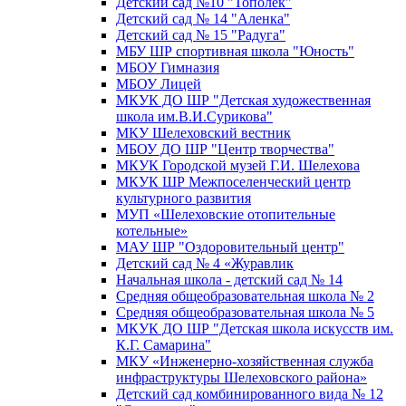
Детский сад №10 "Тополек"
Детский сад № 14 "Аленка"
Детский сад № 15 "Радуга"
МБУ ШР спортивная школа "Юность"
МБОУ Гимназия
МБОУ Лицей
МКУК ДО ШР "Детская художественная
школа им.В.И.Сурикова"
МКУ Шелеховский вестник
МБОУ ДО ШР "Центр творчества"
МКУК Городской музей Г.И. Шелехова
МКУК ШР Межпоселенческий центр
культурного развития
МУП «Шелеховские отопительные
котельные»
МАУ ШР "Оздоровительный центр"
Детский сад № 4 «Журавлик
Начальная школа - детский сад № 14
Средняя общеобразовательная школа № 2
Средняя общеобразовательная школа № 5
МКУК ДО ШР "Детская школа искусств им.
К.Г. Самарина"
МКУ «Инженерно-хозяйственная служба
инфраструктуры Шелеховского района»
Детский сад комбинированного вида № 12