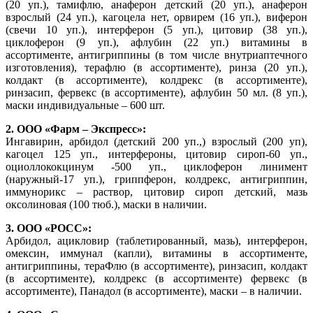
(20 уп.), тамифлю, анаферон детский (20 уп.), анаферон
взрослый (24 уп.), кагоцела нет, орвирем (16 уп.), виферон
(cвечи 10 уп.), интерферон (5 уп.), цитовир (38 уп.),
циклоферон (9 уп.), афлубин (22 уп.) витамины в
ассортименте, антигриппины (в том числе внутриаптечного
изготовления), терафлю (в ассортименте), ринза (20 уп.),
колдакт (в ассортименте), колдрекс (в ассортименте),
ринзасип, фервекс (в ассортименте), афлубин 50 мл. (8 уп.),
маски индивидуальные – 600 шт.
2. ООО «Фарм – Экспресс»:
Ингавирин, арбидол (детский 200 уп.,) взрослый (200 уп),
кагоцел 125 уп., интерфероны, цитовир сироп-60 уп.,
оциоллококцинум -500 уп., циклоферон линимент
(наружный-17 уп.), гриппферон, колдрекс, антигриппин,
иммунорикс – раствор, цитовир сироп детский, мазь
оксолиновая (100 тюб.), маски в наличии.
3. ООО «РОСС»:
Арбидол, ацикловир (таблетированный, мазь), интерферон,
омексин, иммунал (капли), витамины в ассортименте,
антигриппины, тераФлю (в ассортименте), ринзасип, колдакт
(в ассортименте), колдрекс (в ассортименте) фервекс (в
ассортименте), Панадол (в ассортименте), маски – в наличии.