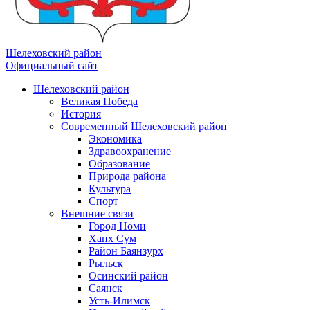
Шелеховский район
Официальный сайт
Шелеховский район
Великая Победа
История
Современный Шелеховский район
Экономика
Здравоохранение
Образование
Природа района
Культура
Спорт
Внешние связи
Город Номи
Ханх Сум
Район Баянзурх
Рыльск
Осинский район
Саянск
Усть-Илимск