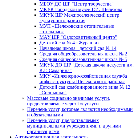
МБОУ ДО ШР "Центр творчества"
МКУК Городской музей Г.И. Шелехова
МКУК ШР Межпоселенческий центр
культурного развития
МУП «Шелеховские отопительные
котельные»
МАУ ШР "Оздоровительный центр"
Детский сад № 4 «Журавлик
Начальная школа - детский сад № 14
Средняя общеобразовательная школа № 2
Средняя общеобразовательная школа № 5
МКУК ДО ШР "Детская школа искусств им.
К.Г. Самарина"
МКУ «Инженерно-хозяйственная служба
инфраструктуры Шелеховского района»
Детский сад комбинированного вида № 12
"Солнышко"
Массовые социально значимые услуги,
предоставляемые через Госуслуги
Перечень услуг, которые являются необходимыми
и обязательными
Перечень услуг, предоставляемых
муниципальными учреждениями и другими
организациями
Антикоррупционная деятельность