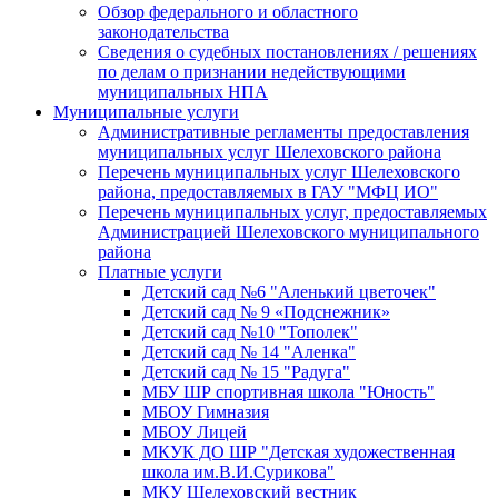
Обзор федерального и областного
законодательства
Сведения о судебных постановлениях / решениях
по делам о признании недействующими
муниципальных НПА
Муниципальные услуги
Административные регламенты предоставления
муниципальных услуг Шелеховского района
Перечень муниципальных услуг Шелеховского
района, предоставляемых в ГАУ "МФЦ ИО"
Перечень муниципальных услуг, предоставляемых
Администрацией Шелеховского муниципального
района
Платные услуги
Детский сад №6 "Аленький цветочек"
Детский сад № 9 «Подснежник»
Детский сад №10 "Тополек"
Детский сад № 14 "Аленка"
Детский сад № 15 "Радуга"
МБУ ШР спортивная школа "Юность"
МБОУ Гимназия
МБОУ Лицей
МКУК ДО ШР "Детская художественная
школа им.В.И.Сурикова"
МКУ Шелеховский вестник