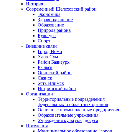
История
Современный Шелеховский район
Экономика
Здравоохранение
Образование
Природа района
Культура
Спорт
Внешние связи
Город Номи
Ханх Сум
Район Баянзурх
Рыльск
Осинский район
Саянск
Усть-Илимск
Истринский район
Организации
Территориальные подразделения
федеральных и областных органов
Основные промышленные предприятия
Образовательные учреждения
Учреждения культуры, досуга
Поселения
Муниципальное образование "город