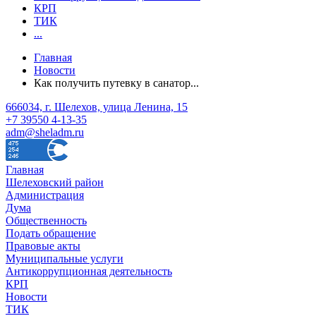
КРП
ТИК
...
Главная
Новости
Как получить путевку в санатор...
666034, г. Шелехов, улица Ленина, 15
+7 39550 4-13-35
adm@sheladm.ru
Главная
Шелеховский район
Администрация
Дума
Общественность
Подать обращение
Правовые акты
Муниципальные услуги
Антикоррупционная деятельность
КРП
Новости
ТИК