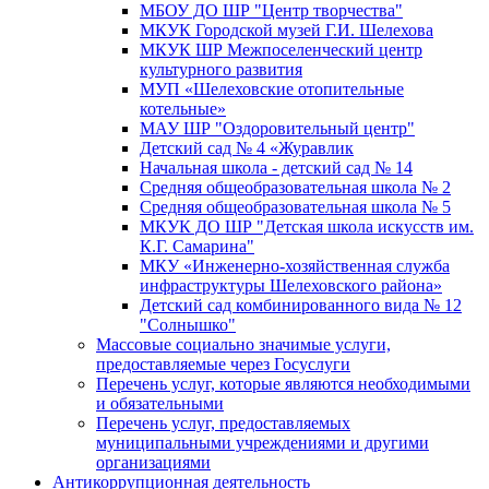
МБОУ ДО ШР "Центр творчества"
МКУК Городской музей Г.И. Шелехова
МКУК ШР Межпоселенческий центр
культурного развития
МУП «Шелеховские отопительные
котельные»
МАУ ШР "Оздоровительный центр"
Детский сад № 4 «Журавлик
Начальная школа - детский сад № 14
Средняя общеобразовательная школа № 2
Средняя общеобразовательная школа № 5
МКУК ДО ШР "Детская школа искусств им.
К.Г. Самарина"
МКУ «Инженерно-хозяйственная служба
инфраструктуры Шелеховского района»
Детский сад комбинированного вида № 12
"Солнышко"
Массовые социально значимые услуги,
предоставляемые через Госуслуги
Перечень услуг, которые являются необходимыми
и обязательными
Перечень услуг, предоставляемых
муниципальными учреждениями и другими
организациями
Антикоррупционная деятельность