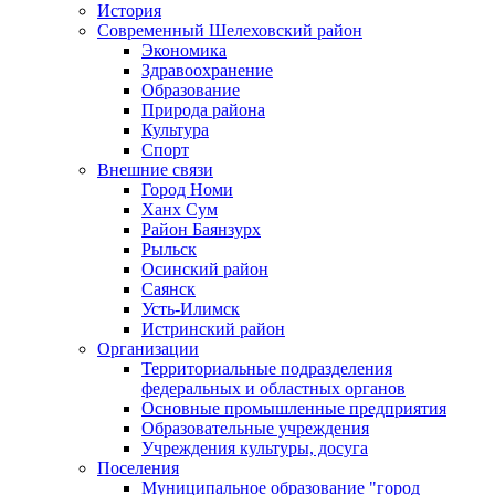
История
Современный Шелеховский район
Экономика
Здравоохранение
Образование
Природа района
Культура
Спорт
Внешние связи
Город Номи
Ханх Сум
Район Баянзурх
Рыльск
Осинский район
Саянск
Усть-Илимск
Истринский район
Организации
Территориальные подразделения
федеральных и областных органов
Основные промышленные предприятия
Образовательные учреждения
Учреждения культуры, досуга
Поселения
Муниципальное образование "город