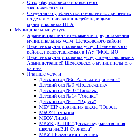
Обзор федерального и областного
законодательства
Сведения о судебных постановлениях / решениях
по делам о признании недействующими
муниципальных НПА
Муниципальные услуги
Административные регламенты предоставления
муниципальных услуг Шелеховского района
Перечень муниципальных услуг Шелеховского
района, предоставляемых в ГАУ "МФЦ ИО"
Перечень муниципальных услуг, предоставляемых
Администрацией Шелеховского муниципального
района
Платные услуги
Детский сад №6 "Аленький цветочек"
Детский сад № 9 «Подснежник»
Детский сад №10 "Тополек"
Детский сад № 14 "Аленка"
Детский сад № 15 "Радуга"
МБУ ШР спортивная школа "Юность"
МБОУ Гимназия
МБОУ Лицей
МКУК ДО ШР "Детская художественная
школа им.В.И.Сурикова"
МКУ Шелеховский вестник